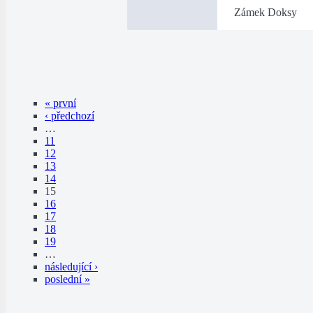
Zámek Doksy
« první
‹ předchozí
…
11
12
13
14
15
16
17
18
19
…
následující ›
poslední »