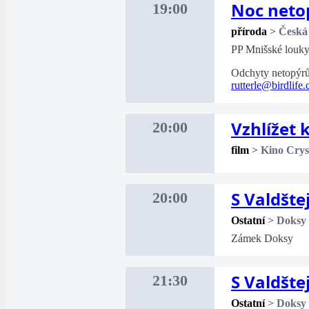
Noc netop
19:00
příroda
>
Česká
PP Mnišské louk
Odchyty netopýrů 
rutterle@birdlife.
Vzhlížet
20:00
film
>
Kino Crys
S Valdšt
20:00
Ostatní
>
Doksy
Zámek Doksy
S Valdšt
21:30
Ostatní
>
Doksy