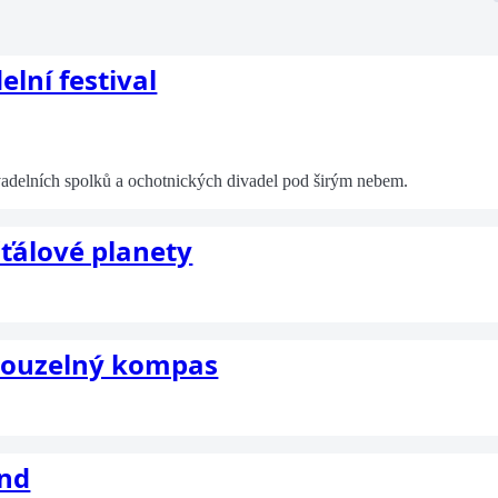
lní festival
vadelních spolků a ochotnických divadel pod širým nebem.
šťálové planety
 Kouzelný kompas
end