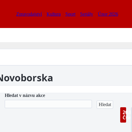
Zpravodajství
Kultura
Sport
Seriály
Únor 2026
 Novoborska
Hledat v názvu akce
20.8
Čtv