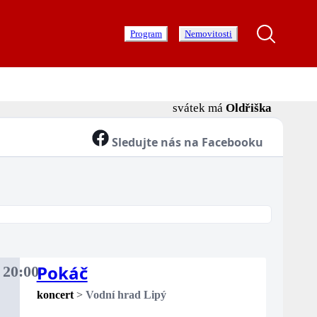
Program
Nemovitosti
svátek má
Oldřiška
Sledujte nás na Facebooku
Pokáč
.
20:00
rtek
koncert
>
Vodní hrad Lipý