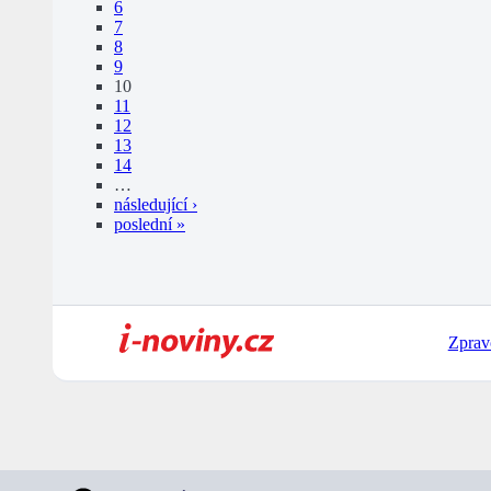
6
7
8
9
10
11
12
13
14
…
následující ›
poslední »
Zprav