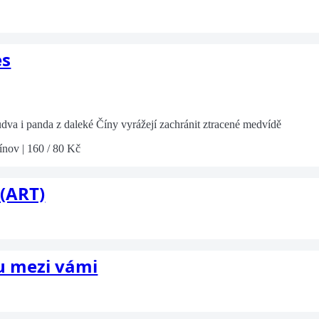
es
udva i panda z daleké Číny vyrážejí zachránit ztracené medvídě
ínov | 160 / 80 Kč
 (ART)
ou mezi vámi