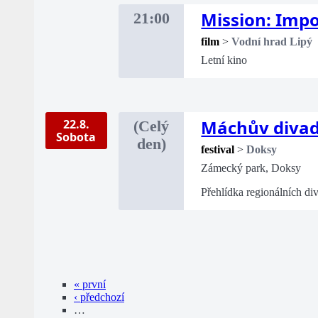
Mission: Impo
21:00
film
>
Vodní hrad Lipý
Letní kino
Máchův divade
22.8.
(Celý
Sobota
den)
festival
>
Doksy
Zámecký park, Doksy
Přehlídka regionálních di
« první
‹ předchozí
…