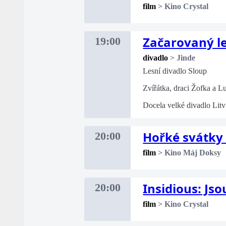
film
>
Kino Crystal
Začarovaný l
19:00
divadlo
>
Jinde
Lesní divadlo Sloup
Zvířátka, draci Žofka a L
Docela velké divadlo Litv
Hořké svátky
20:00
film
>
Kino Máj Doksy
Insidious: Js
20:00
film
>
Kino Crystal