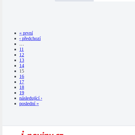
« první
‹ předchozí
…
11
12
13
14
15
16
17
18
19
následující ›
poslední »