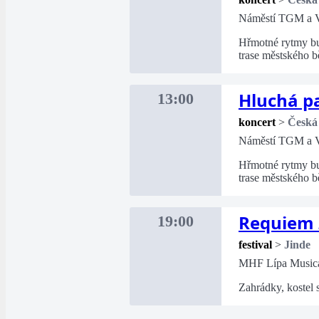
Náměstí TGM a V
Hřmotné rytmy bu
trase městského 
Hluchá pa
13:00
koncert
>
Česká
Náměstí TGM a V
Hřmotné rytmy bu
trase městského 
Requiem 
19:00
festival
>
Jinde
MHF Lípa Music
Zahrádky, kostel 