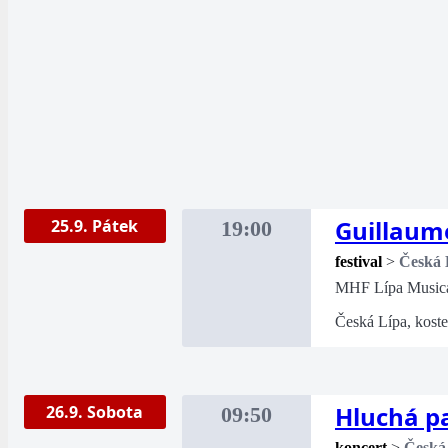
Guillaum
25.9. Pátek
19:00
festival
>
Česká 
MHF Lípa Music
Česká Lípa, koste
Hluchá pa
26.9. Sobota
09:50
koncert
>
Česká