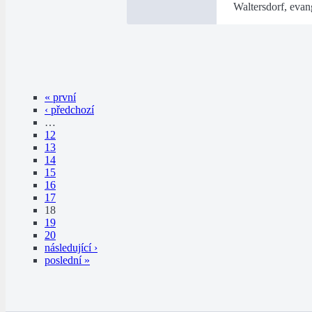
Waltersdorf, evan
« první
‹ předchozí
…
12
13
14
15
16
17
18
19
20
následující ›
poslední »