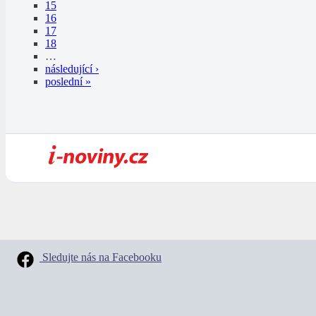
15
16
17
18
…
následující ›
poslední »
Sledujte nás na Facebooku