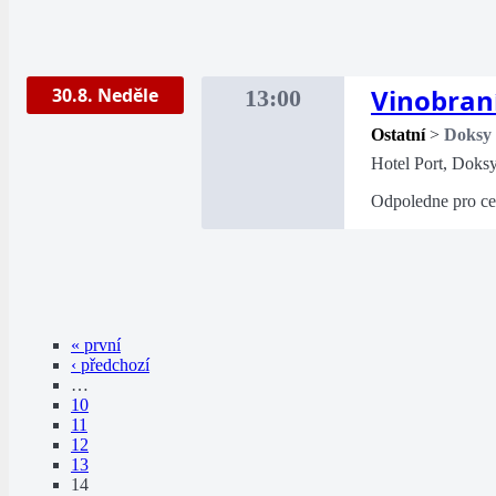
Vinobran
30.8. Neděle
13:00
Ostatní
>
Doksy
Hotel Port, Doks
Odpoledne pro cel
« první
‹ předchozí
…
10
11
12
13
14