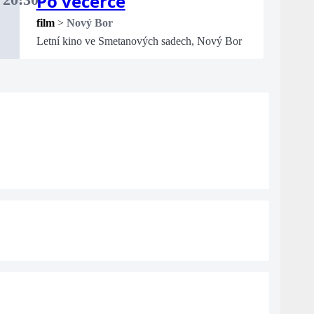
Po večerce
20:30
film
>
Nový Bor
Letní kino ve Smetanových sadech, Nový Bor