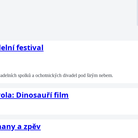
lní festival
vadelních spolků a ochotnických divadel pod širým nebem.
ola: Dinosauří film
hany a zpěv