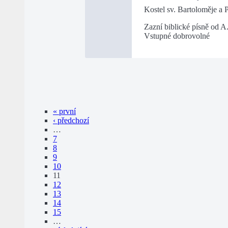
Kostel sv. Bartoloměje a
Zazní biblické písně od A
Vstupné dobrovolné
« první
‹ předchozí
…
7
8
9
10
11
12
13
14
15
…