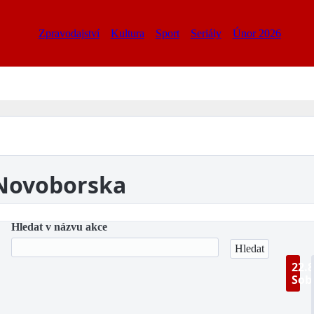
Zpravodajství
Kultura
Sport
Seriály
Únor 2026
 Novoborska
Hledat v názvu akce
22.8
Sob