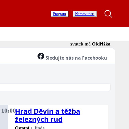
Program
Nemovitosti
svátek má
Oldřiška
Sledujte nás na Facebooku
Hrad Děvín a těžba
.
10:00
ota
železných rud
Ostatní
>
Jinde