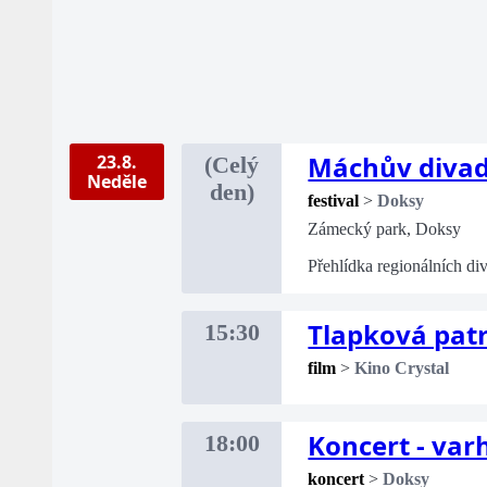
Máchův divade
23.8.
(Celý
Neděle
den)
festival
>
Doksy
Zámecký park, Doksy
Přehlídka regionálních di
Tlapková patr
15:30
film
>
Kino Crystal
Koncert - var
18:00
koncert
>
Doksy