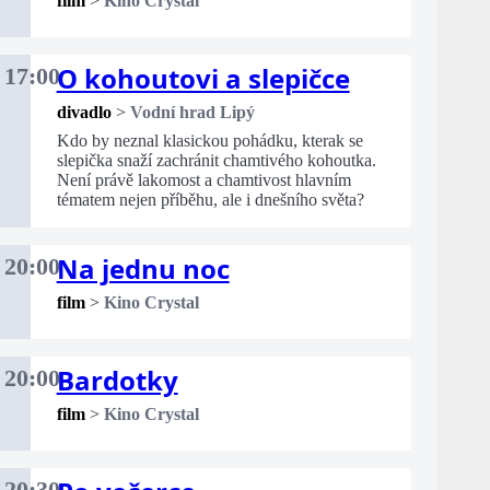
film
>
Kino Crystal
O kohoutovi a slepičce
17:00
divadlo
>
Vodní hrad Lipý
Kdo by neznal klasickou pohádku, kterak se
slepička snaží zachránit chamtivého kohoutka.
Není právě lakomost a chamtivost hlavním
tématem nejen příběhu, ale i dnešního světa?
Na jednu noc
20:00
film
>
Kino Crystal
Bardotky
20:00
film
>
Kino Crystal