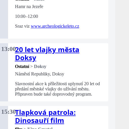
Hamr na Jezeře
10:00–12:00
Sraz viz
www.archeologickeleto.cz
20 let vlajky města
13:00
Doksy
Ostatní
>
Doksy
Náměstí Republiky, Doksy
Slavnostní akce k příležitosti uplynutí 20 let od
předání městské vlajky do užívání městu.
Připraven bude také doprovodný program.
Tlapková patrola:
15:30
Dinosauří film