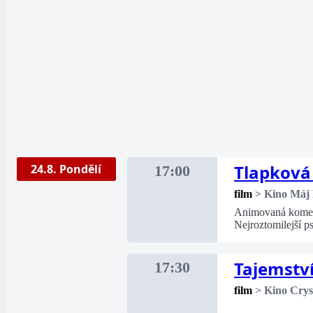
Tlapková 
24.8. Pondělí
17:00
film
>
Kino Máj
Animovaná komedi
Nejroztomilejší p
Tajemství
17:30
film
>
Kino Crys