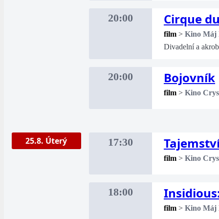
Cirque du
20:00
film
>
Kino Máj
Divadelní a akro
Bojovník
20:00
film
>
Kino Crys
Tajemství
25.8. Úterý
17:30
film
>
Kino Crys
Insidious
18:00
film
>
Kino Máj