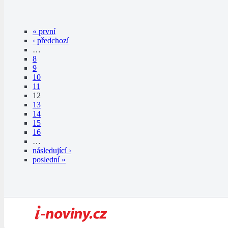
« první
‹ předchozí
…
8
9
10
11
12
13
14
15
16
…
následující ›
poslední »