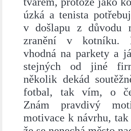
tvarem, protože jako k
úzká a tenista potřebuj
v došlapu z důvodu 
zranění v kotníku. 
vhodná na parkety a j
stejných od jiné fi
několik dekád soutěžn
fotbal, tak vím, o č
Znám pravdivý mot
motivace k návrhu, tak
že se nenechá město nac