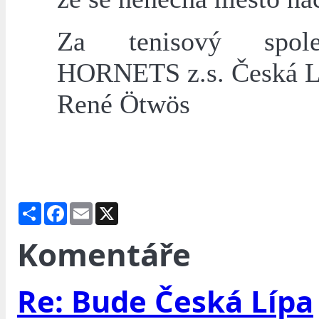
Za tenisový spo
HORNETS z.s. Česká L
René Ötwös
Share
Facebook
Email
X
Komentáře
Re: Bude Česká Lípa