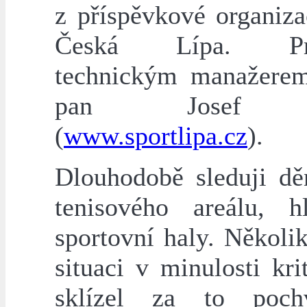
z příspěvkové organiza
Česká Lípa. Pro
technickým manažerem
pan Josef K
(
www.sportlipa.cz
).
Dlouhodobě sleduji dě
tenisového areálu, 
sportovní haly. Několi
situaci v minulosti kri
sklízel za to poch