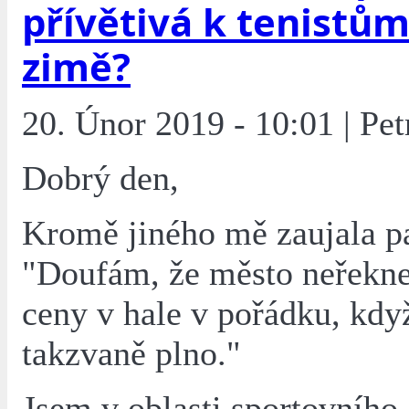
přívětivá k tenistům 
zimě?
20. Únor 2019 - 10:01 | Pet
Dobrý den,
Kromě jiného mě zaujala p
"Doufám, že město neřekne
ceny v hale v pořádku, kd
takzvaně plno."
Jsem v oblasti sportovního