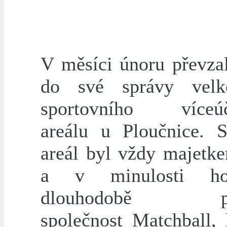
V měsíci únoru převza
do své správy velk
sportovního víceúč
areálu u Ploučnice. S
areál byl vždy majetk
a v minulosti h
dlouhodobě pro
společnost Matchball, 