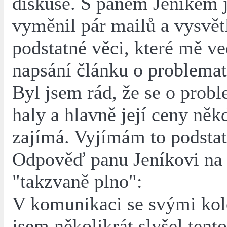
diskuse. S panem Jeníkem 
vyměnil pár mailů a vysvětl
podstatné věci, které mě ve
napsání článku o problemat
Byl jsem rád, že se o prob
haly a hlavně její ceny něk
zajímá. Vyjímám to podstat
Odpověď panu Jeníkovi na
"takzvaně plno":
V komunikaci se svými kol
jsem několikrát slyšel tent