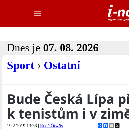
Dnes je
07. 08. 2026
Sport
›
Ostatní
Bude Česká Lípa p
k tenistům i v zim
Share
Facebook
Email
X
19.2.2019 13:38
|
René Ötwös