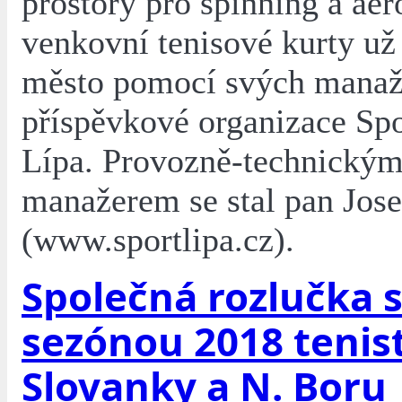
prostory pro spinning a aer
venkovní tenisové kurty už
město pomocí svých manaž
příspěvkové organizace Sp
Lípa. Provozně-technický
manažerem se stal pan Jose
(www.sportlipa.cz).
Společná rozlučka 
sezónou 2018 tenis
Slovanky a N. Boru