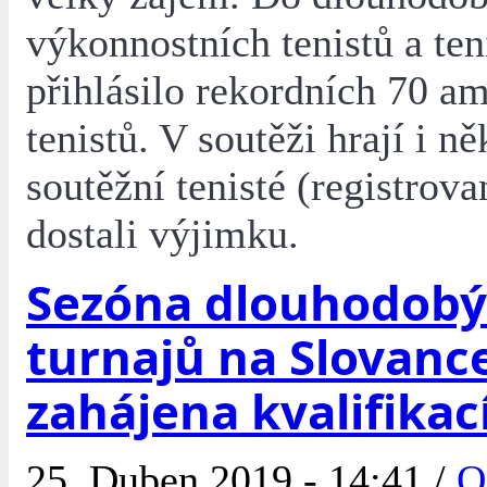
výkonnostních tenistů a ten
přihlásilo rekordních 70 a
tenistů. V soutěži hrají i ně
soutěžní tenisté (registrovan
dostali výjimku.
Sezóna dlouhodob
turnajů na Slovanc
zahájena kvalifikac
25. Duben 2019 - 14:41 /
O