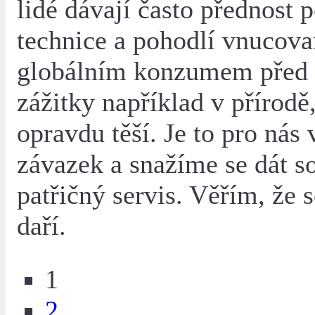
lidé dávají často přednost 
technice a pohodlí vnucov
globálním konzumem před 
zážitky například v přírodě,
opravdu těší. Je to pro nás 
závazek a snažíme se dát s
patřičný servis. Věřím, že 
daří.
1
2