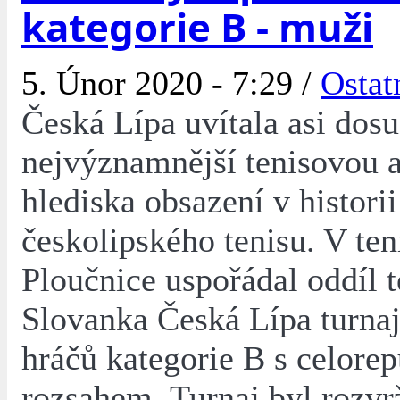
kategorie B - muži
5. Únor 2020 - 7:29 /
Ostat
Česká Lípa uvítala asi dos
nejvýznamnější tenisovou a
hlediska obsazení v historii
českolipského tenisu. V ten
Ploučnice uspořádal oddíl 
Slovanka Česká Lípa turna
hráčů kategorie B s celore
rozsahem. Turnaj byl rozvr