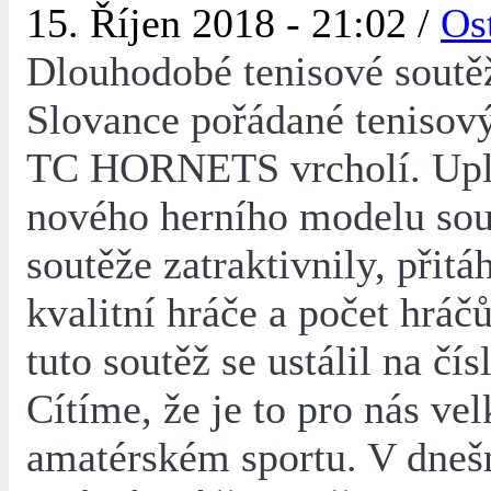
15. Říjen 2018 - 21:02 /
Os
Dlouhodobé tenisové soutě
Slovance pořádané teniso
TC HORNETS vrcholí. Upl
nového herního modelu sou
soutěže zatraktivnily, přitá
kvalitní hráče a počet hráčů
tuto soutěž se ustálil na čís
Cítíme, že je to pro nás ve
amatérském sportu. V dneš