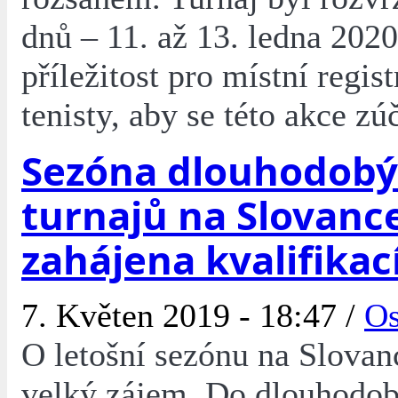
dnů – 11. až 13. ledna 2020
příležitost pro místní regis
tenisty, aby se této akce zúč
Sezóna dlouhodob
turnajů na Slovanc
zahájena kvalifikac
7. Květen 2019 - 18:47 /
Os
O letošní sezónu na Slovan
velký zájem. Do dlouhodob