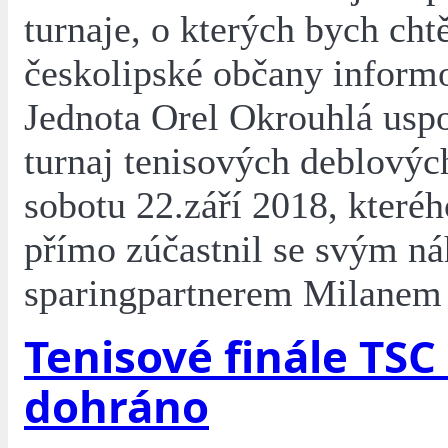
turnaje, o kterých bych cht
českolipské občany inform
Jednota Orel Okrouhlá usp
turnaj tenisových deblovýc
sobotu 22.září 2018, kteréh
přímo zúčastnil se svým n
sparingpartnerem Milanem
Tenisové finále TSC
dohráno