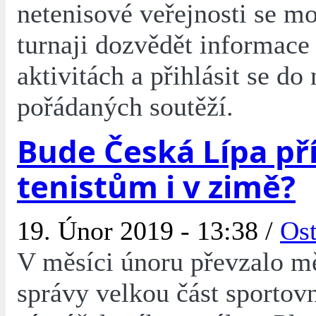
netenisové veřejnosti se m
turnaji dozvědět informace
aktivitách a přihlásit se do
pořádaných soutěží.
Bude Česká Lípa pří
tenistům i v zimě?
19. Únor 2019 - 13:38 /
Ost
V měsíci únoru převzalo m
správy velkou část sportov