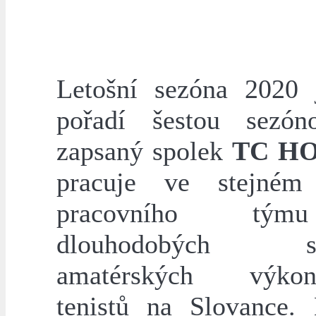
Letošní sezóna 2020
pořadí šestou sezón
zapsaný spolek
TC H
pracuje ve stejném 
pracovního tý
dlouhodobých sou
amatérských výkonn
tenistů na Slovance.