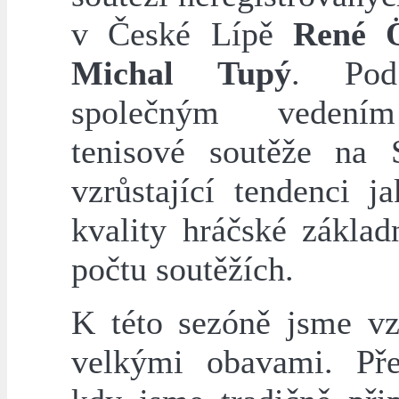
v České Lípě
René 
Michal Tupý
. Pod
společným vedení
tenisové soutěže na 
vzrůstající tendenci j
kvality hráčské základ
počtu soutěžích.
K této sezóně jsme vzh
velkými obavami. Př