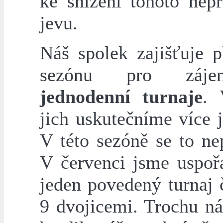
ke snížení tohoto nepř
jevu.
Náš spolek zajišťuje p
sezónu pro záj
jednodenní turnaje
. 
jich uskutečníme více j
V této sezóně se to ne
V červenci jsme uspořá
jeden povedený turnaj 
9 dvojicemi. Trochu n