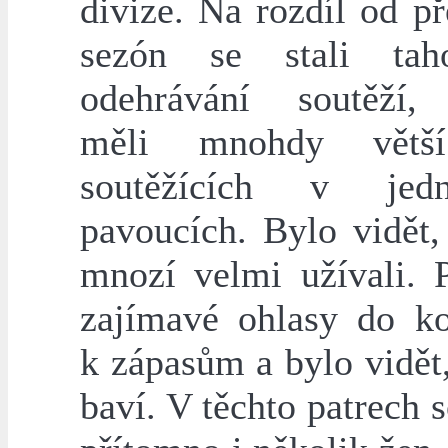
divize. Na rozdíl od p
sezón se stali ta
odehrávání soutěží,
měli mnohdy větš
soutěžících v jedno
pavoucích. Bylo vidět,
mnozí velmi užívali. P
zajímavé ohlasy do k
k zápasům a bylo vidět,
baví. V těchto patrech s