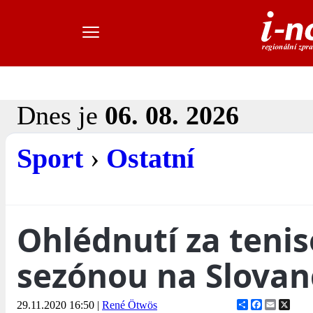
Dnes je
06. 08. 2026
Sport
›
Ostatní
Ohlédnutí za teni
sezónou na Slovan
Share
Facebook
Email
X
29.11.2020 16:50
|
René Ötwös