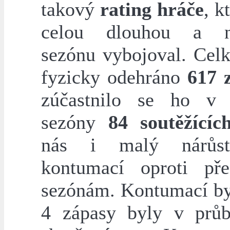
takový
rating hráče
, k
celou dlouhou a n
sezónu vybojoval. Cel
fyzicky odehráno
617 
zúčastnilo se ho v 
sezóny
84 soutěžícíc
nás i malý nárůs
kontumací oproti př
sezónám. Kontumací by
4 zápasy byly v prů