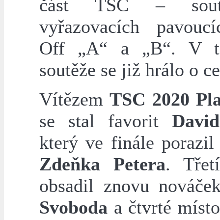
část TSC – sou
vyřazovacích pavouc
Off „A“ a „B“. V té
soutěže se již hrálo o c
Vítězem
TSC 2020 Pla
se stal favorit
Davi
který ve finále porazi
Zdeňka Petera
. Třet
obsadil znovu nováč
Svoboda
a čtvrté místo