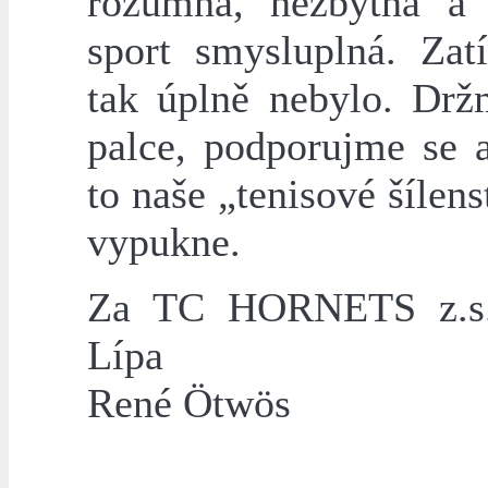
rozumná, nezbytná a
sport smysluplná. Za
tak úplně nebylo. Dr
palce, podporujme se a
to naše „tenisové šílens
vypukne.
Za TC HORNETS z.s.
Lípa
René Ötwös