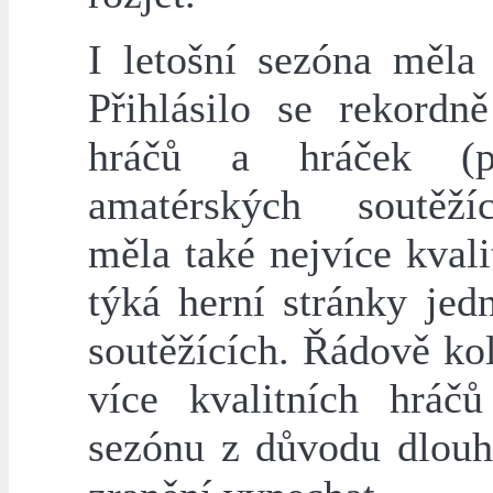
I letošní sezóna měla 
Přihlásilo se rekordně
hráčů a hráček (
amatérských soutěží
měla také nejvíce kvali
týká herní stránky jed
soutěžících. Řádově ko
více kvalitních hráč
sezónu z důvodu dlou