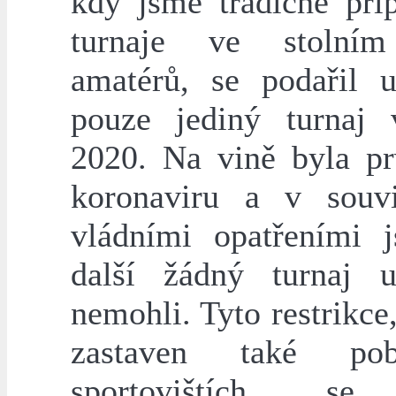
kdy jsme tradičně přip
turnaje ve stolním
amatérů, se podařil u
pouze jediný turnaj
2020. Na vině byla pr
koronaviru a v souvi
vládními opatřeními 
další žádný turnaj u
nemohli. Tyto restrikce
zastaven také po
sportovištích, s