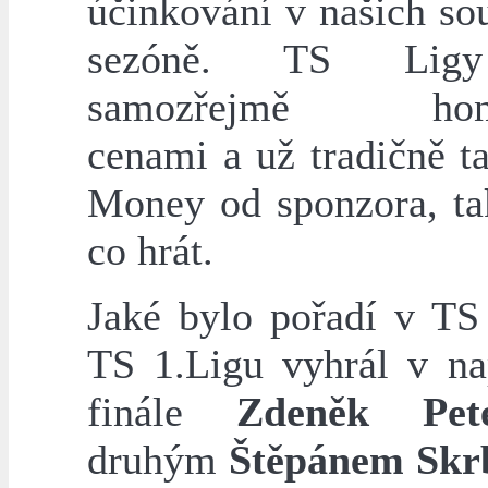
účinkování v našich so
sezóně. TS Lig
samozřejmě hono
cenami a už tradičně t
Money od sponzora, ta
co hrát.
Jaké bylo pořadí v TS
TS 1.Ligu vyhrál v n
finále
Zdeněk Pet
druhým
Štěpánem Sk