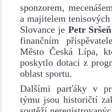
sponzorem, mecenášem
a majitelem tenisových
Slovance je
Petr Sršeň
finančním přispěvate
Město Česká Lípa, k
poskytlo dotaci z prog
oblast sportu.
Dalšími parťáky v p
týmu jsou historičtí za
soutěží neregistrovanýc