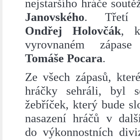
nejstaršího hráče sout
Janovského
. Třetí 
Ondřej Holovčák
, k
vyrovnaném zápase 
Tomáše Pocara
.
Ze všech zápasů, které
hráčky sehráli, byl s
žebříček, který bude sl
nasazení hráčů v dalš
do výkonnostních diviz