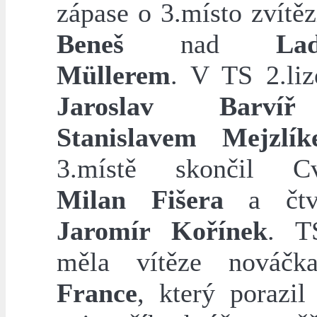
zápase o 3.místo zvítě
Beneš
nad
Lad
Müllerem
. V TS 2.liz
Jaroslav Barvíř
Stanislavem Mejzlí
3.místě skončil Cv
Milan Fišera
a čtvr
Jaromír Kořínek
. T
měla vítěze nováč
France
, který porazil