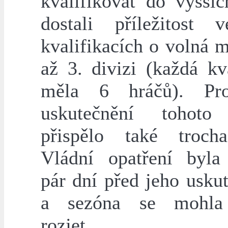
kvalifikovat do vyššíc
dostali příležitost 
kvalifikacích o volná m
až 3. divizi (každá kv
měla 6 hráčů). Pr
uskutečnění tohoto 
přispělo také trocha
Vládní opatření byla
pár dní před jeho usku
a sezóna se mohla
rozjet.