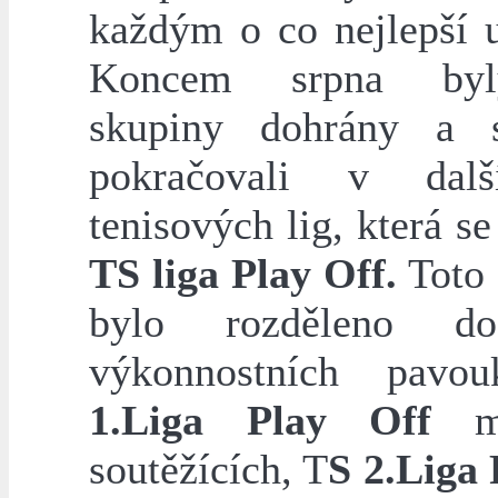
každým o co nejlepší u
Koncem srpna byl
skupiny dohrány a s
pokračovali v dalš
tenisových lig, která s
TS liga Play Off.
Toto 
bylo rozděleno d
výkonnostních pav
1.Liga Play Off
mě
soutěžících, T
S 2.Liga 