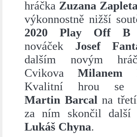
hráčka
Zuzana Zapleta
výkonnostně nižší sou
2020 Play Off B
z
nováček
Josef Fant
dalším novým hrá
Cvikova
Milanem F
Kvalitní hrou se p
Martin Barcal
na třet
za ním skončil další
Lukáš Chyna
.