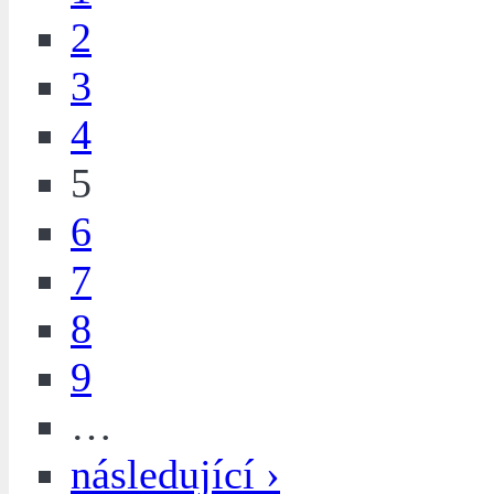
2
3
4
5
6
7
8
9
…
následující ›