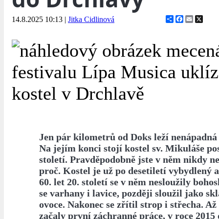
Share
Facebook
Email
X
14.8.2025 10:13
|
Jitka Cidlinová
Jen pár kilometrů od Doks leží nenápadná
Na jejím konci stojí kostel sv. Mikuláše po
století. Pravděpodobně jste v něm nikdy ne
proč. Kostel je už po desetiletí vybydlený 
60. let 20. století se v něm nesloužily boho
se varhany i lavice, později sloužil jako s
ovoce. Nakonec se zřítil strop i střecha. Až
začaly první záchranné práce, v roce 2015 