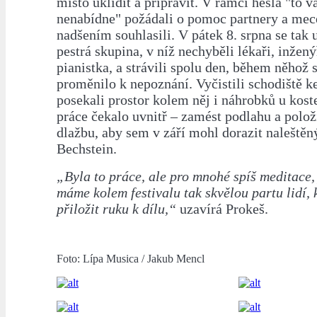
místo uklidit a připravit. V rámci hesla "to v
nenabídne" požádali o pomoc partnery a mece
nadšením souhlasili. V pátek 8. srpna se tak u
pestrá skupina, v níž nechyběli lékaři, inžený
pianistka, a strávili spolu den, během něhož 
proměnilo k nepoznání. Vyčistili schodiště ke
posekali prostor kolem něj i náhrobků u koste
práce čekalo uvnitř – zamést podlahu a polož
dlažbu, aby sem v září mohl dorazit naleštěn
Bechstein.
„Byla to práce, ale pro mnohé spíš meditace, 
máme kolem festivalu tak skvělou partu lidí, 
přiložit ruku k dílu,“
uzavírá Prokeš.
Foto: Lípa Musica / Jakub Mencl