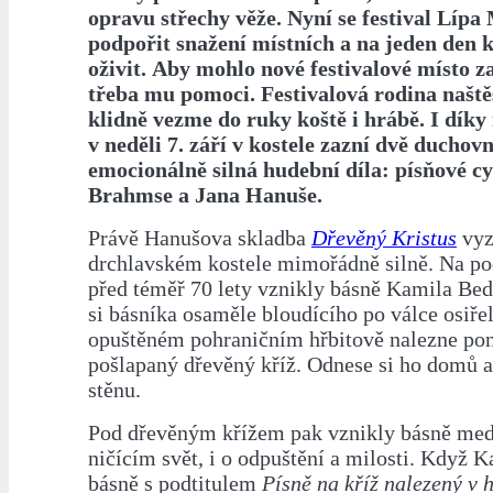
opravu střechy věže. Nyní se festival Lípa
podpořit snažení místních a na jeden den k
oživit.
Aby mohlo nové festivalové místo za
třeba mu pomoci. Festivalová rodina naště
klidně vezme do ruky koště i hrábě. I díky
v
neděli 7. září v kostele zazní dvě duchov
emocionálně silná hudební díla: písňové c
Brahmse a Jana Hanuše.
Právě Hanušova skladba
Dřevěný Kristus
vyz
drchlavském kostele mimořádně silně. Na p
před téměř 70 lety vznikly básně Kamila Bed
si básníka osaměle bloudícího po válce osiře
opuštěném pohraničním hřbitově nalezne pon
pošlapaný dřevěný kříž. Odnese si ho domů a
stěnu.
Pod dřevěným křížem pak vznikly básně medi
ničícím svět, i o odpuštění a milosti. Když 
básně s podtitulem
Písně na kříž nalezený v 