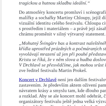
tragickou a hutnou skladbu ideální.“
Do atmosféry koncertu promluví i scénografi
malířky a sochařky Martiny Chloupy, jejíž díl
vizuální identitu celého festivalu. Chloupa ci
s prostředím i materiálem – a právě její zás
chrámu proměnit v silný výtvarný statement.
„Mohutný Švingůrv bas a kontrast naleštěné
křídla uprostřed prázdných a počmáraných st
vyvolávají mrazení už jen při pouhé předsta
Kristu se říká, že v něm slova a hudba doslova
V Drchlavě se přesvědčíme, jak mohou srůst i
zve ředitel festivalu Martin Prokeš.
Koncert v Drchlavě
není jen dalším festival
zastavením. Je především aktem oživení pamě
návratem krásy a smyslu tam, kde dlouho pan
a rozklad. Aby se ale koncert mohl odehrát, 
organizátory festivalu ještě jedna velká výzv