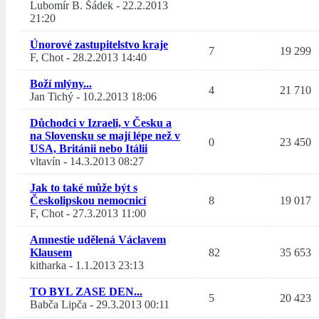
Lubomír B. Šádek
-
22.2.2013
21:20
Únorové zastupitelstvo kraje
7
19 299
F, Chot
-
28.2.2013 14:40
Boží mlýny...
4
21 710
Jan Tichý
-
10.2.2013 18:06
Důchodci v Izraeli, v Česku a
na Slovensku se mají lépe než v
0
23 450
USA, Británii nebo Itálii
vltavín
-
14.3.2013 08:27
Jak to také může být s
Českolipskou nemocnicí
8
19 017
F, Chot
-
27.3.2013 11:00
Amnestie udělená Václavem
Klausem
82
35 653
kitharka
-
1.1.2013 23:13
TO BYL ZASE DEN...
5
20 423
Babča Lipča
-
29.3.2013 00:11