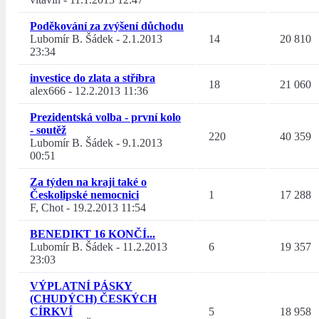
Poděkování za zvýšení důchodu
Lubomír B. Šádek
-
2.1.2013
14
20 810
23:34
investice do zlata a stříbra
18
21 060
alex666
-
12.2.2013 11:36
Prezidentská volba - první kolo
- soutěž
220
40 359
Lubomír B. Šádek
-
9.1.2013
00:51
Za týden na kraji také o
Českolipské nemocnici
1
17 288
F, Chot
-
19.2.2013 11:54
BENEDIKT 16 KONČÍ...
Lubomír B. Šádek
-
11.2.2013
6
19 357
23:03
VÝPLATNÍ PÁSKY
(CHUDÝCH) ČESKÝCH
CÍRKVÍ
5
18 958