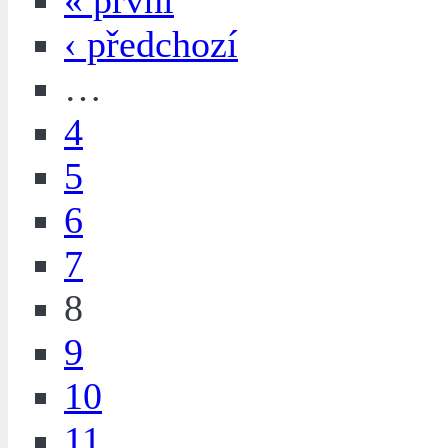
« první
‹ předchozí
…
4
5
6
7
8
9
10
11