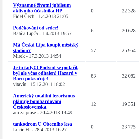
Významné životní jubileum
aktivního účastníka HP
0
22 328
Fidel Čech
-
1.4.2013 21:05
Poděkování od srdce!
6
20 628
Babča Lipča
-
1.4.2013 19:57
Má Česká Lípa koupit městský
stadion?
57
25 954
Mirek
-
17.3.2013 14:54
Je to tady!!! Podvod se podařil,
byl ale včas odhalen! Hazard v
83
32 082
Boru pokračuje!
vltavín
-
15.12.2011 18:02
Americký totalitní terorismus
plánuje bombardování
12
19 351
Československa.
ani za prase
-
20.4.2013 19:49
tankodrom U Obecního lesa
0
23 775
Lucie H.
-
28.4.2013 16:27