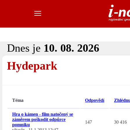
Dnes je
10. 08. 2026
Hydepark
Téma
Odpovědí
Zhlédnu
Hra o kámen - film natočený se
záměrem poškodit odpůrce
147
30 416
pomníku
vltavín
-
11.1.2013 12:47