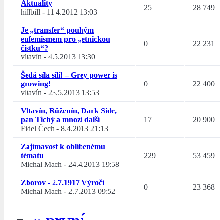
Aktuality
25
28 749
hillbill
-
11.4.2012 13:03
Je „transfer“ pouhým
eufemismem pro „etnickou
0
22 231
čistku“?
vltavín
-
4.5.2013 13:30
Šedá síla sílí! – Grey power is
growing!
0
22 400
vltavín
-
23.5.2013 13:53
Vltavín, Růženín, Dark Side,
pan Tichý a mnozí další
17
20 900
Fidel Čech
-
8.4.2013 21:13
Zajímavost k oblíbenému
tématu
229
53 459
Michal Mach
-
24.4.2013 19:58
Zborov - 2.7.1917 Výročí
0
23 368
Michal Mach
-
2.7.2013 09:52