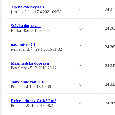
Tip na cyklovýlet 3
0
24 37
jaroslav fiala
-
17.4.2021 09:38
Stávka dopravců
67
24 36
Kafka
-
9.6.2011 20:09
naše město CL
2
24 36
ivan stránský
-
29.1.2016 11:32
Meziměstská doprava
8
24 34
Petr Starý
-
5.12.2010 20:12
Jaký bude rok 2016?
0
24 33
Primitif
-
4.1.2016 10:38
Referendum v České Lípě
4
24 26
Primitif
-
25.10.2013 08:21