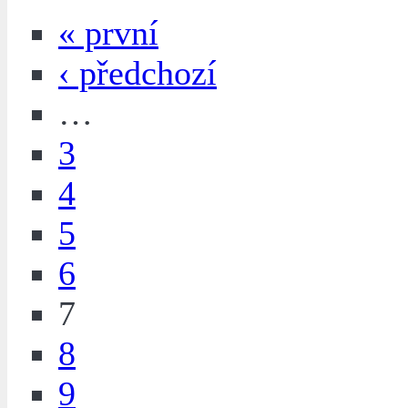
« první
‹ předchozí
…
3
4
5
6
7
8
9