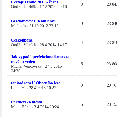
Cestopis Indie 2015 - část 1.
3
23 84
Ondřej Hudrlík
-
17.2.2020 20:10
Bezdomovec u Kauflandu
0
23 84
Michaels
-
31.10.2012 23:12
Českolipané
4
23 81
Ondřej Víteček
-
28.4.2014 14:17
Jak vypadá perfekcionalismus za
nového vedení
6
23 80
Michal Vencovský
-
24.3.2015
04:30
tankodrom U Obecního lesa
0
23 76
Lucie H.
-
28.4.2013 16:27
Partnerská města
6
23 75
Milan Bárta
-
3.4.2014 20:24