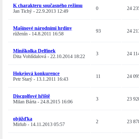
K charakteru současného režimu
0
24 23
Jan Tichý
-
22.9.2013 12:49
Mašínové národními hrdiny
93
24 21
růženín
-
14.8.2011 16:58
Miniškolka Delfínek
3
24 11
Dita Vohlídalová
-
22.10.2014 18:22
Hokejová konkurence
11
24 09
Petr Starý
-
13.1.2011 16:43
Discgolfové hřiště
3
23 92
Milan Bárta
-
24.8.2015 16:06
objížďka
2
23 87
Mirlub
-
14.11.2013 05:57