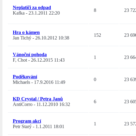
Neplatiči za odpad
8
23 72
Kafka
-
23.1.2011 22:20
Hra o kámen
152
23 69
Jan Tichý
-
26.10.2012 10:38
Vánoční pohoda
1
23 66
F, Chot
-
26.12.2015 11:43
Poděkování
0
23 63
Michaels
-
17.9.2016 11:49
KD Crystal / Petra Janů
6
23 60
AntiCorro
-
11.12.2010 16:32
Program akcí
1
23 57
Petr Starý
-
1.1.2011 18:01