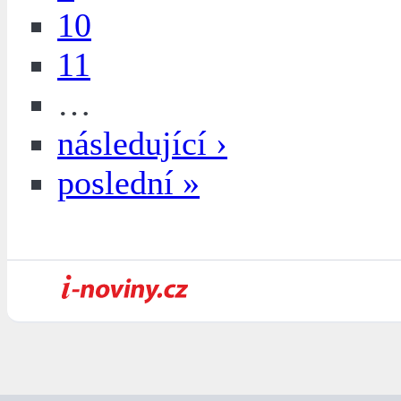
10
11
…
následující ›
poslední »