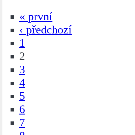
« první
‹ předchozí
1
2
3
4
5
6
7