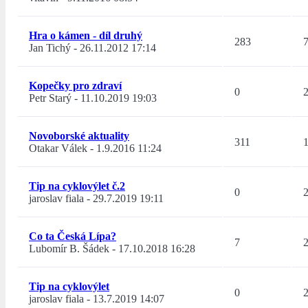
Hra o kámen - díl druhý
283
Jan Tichý
-
26.11.2012 17:14
Kopečky pro zdraví
0
Petr Starý
-
11.10.2019 19:03
Novoborské aktuality
311
Otakar Válek
-
1.9.2016 11:24
Tip na cyklovýlet č.2
0
jaroslav fiala
-
29.7.2019 19:11
Co ta Česká Lípa?
7
Lubomír B. Šádek
-
17.10.2018 16:28
Tip na cyklovýlet
0
jaroslav fiala
-
13.7.2019 14:07