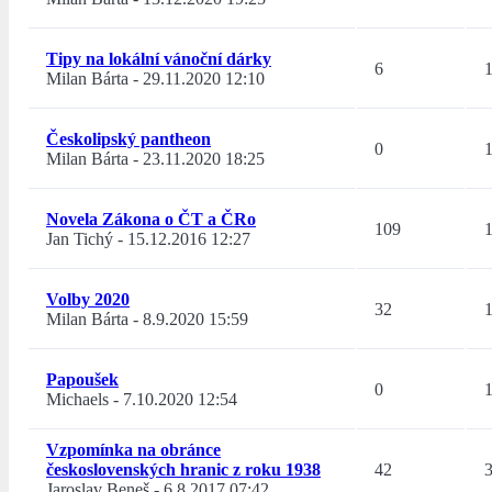
Tipy na lokální vánoční dárky
6
Milan Bárta
-
29.11.2020 12:10
Českolipský pantheon
0
Milan Bárta
-
23.11.2020 18:25
Novela Zákona o ČT a ČRo
109
Jan Tichý
-
15.12.2016 12:27
Volby 2020
32
Milan Bárta
-
8.9.2020 15:59
Papoušek
0
Michaels
-
7.10.2020 12:54
Vzpomínka na obránce
československých hranic z roku 1938
42
Jaroslav Beneš
-
6.8.2017 07:42