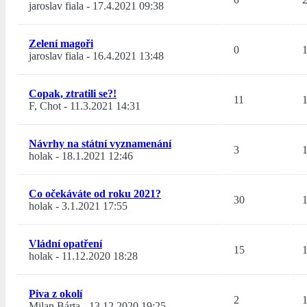
jaroslav fiala
-
17.4.2021 09:38
Zelení magoři
0
jaroslav fiala
-
16.4.2021 13:48
Copak, ztratili se?!
11
F, Chot
-
11.3.2021 14:31
Návrhy na státní vyznamenání
3
holak
-
18.1.2021 12:46
Co očekáváte od roku 2021?
30
holak
-
3.1.2021 17:55
Vládní opatření
15
holak
-
11.12.2020 18:28
Piva z okolí
2
Milan Bárta
-
13.12.2020 19:25