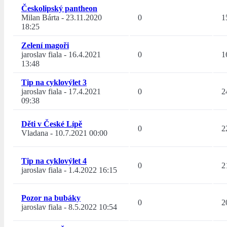
Českolipský pantheon
Milan Bárta
-
23.11.2020
0
1
18:25
Zelení magoři
jaroslav fiala
-
16.4.2021
0
1
13:48
Tip na cyklovýlet 3
jaroslav fiala
-
17.4.2021
0
2
09:38
Děti v České Lípě
0
2
Vladana
-
10.7.2021 00:00
Tip na cyklovýlet 4
0
2
jaroslav fiala
-
1.4.2022 16:15
Pozor na bubáky
0
2
jaroslav fiala
-
8.5.2022 10:54