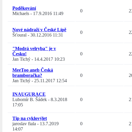
Poděkování
0
2
Michaels
-
17.9.2016 11:49
Nové nádraží v České Lípě
0
2
Šťoural
-
30.12.2016 11:31
"Modrá velryba" je v
Česku!
0
2
Jan Tichý
-
14.4.2017 10:23
MeeToo aneb Česká
bramboračka?
0
2
Jan Tichý
-
25.11.2017 12:54
INAUGURACE
Lubomír B. Šádek
-
8.3.2018
0
2
17:05
Tip na cyklovýlet
jaroslav fiala
-
13.7.2019
0
2
14:07