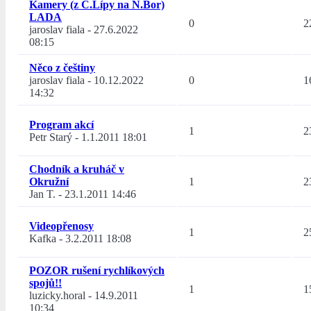
Kamery (z Č.Lípy na N.Bor)
LADA
0
2
jaroslav fiala
-
27.6.2022
08:15
Něco z češtiny
jaroslav fiala
-
10.12.2022
0
1
14:32
Program akcí
1
2
Petr Starý
-
1.1.2011 18:01
Chodník a kruháč v
Okružní
1
2
Jan T.
-
23.1.2011 14:46
Videopřenosy
1
2
Kafka
-
3.2.2011 18:08
POZOR rušení rychlíkových
spojů!!
1
1
luzicky.horal
-
14.9.2011
10:34