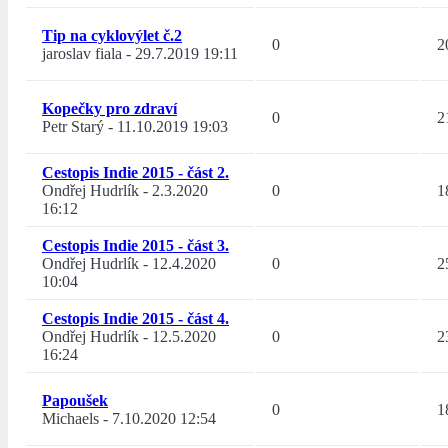
Tip na cyklovýlet č.2
0
2
jaroslav fiala
-
29.7.2019 19:11
Kopečky pro zdraví
0
2
Petr Starý
-
11.10.2019 19:03
Cestopis Indie 2015 - část 2.
Ondřej Hudrlík
-
2.3.2020
0
1
16:12
Cestopis Indie 2015 - část 3.
Ondřej Hudrlík
-
12.4.2020
0
2
10:04
Cestopis Indie 2015 - část 4.
Ondřej Hudrlík
-
12.5.2020
0
2
16:24
Papoušek
0
1
Michaels
-
7.10.2020 12:54