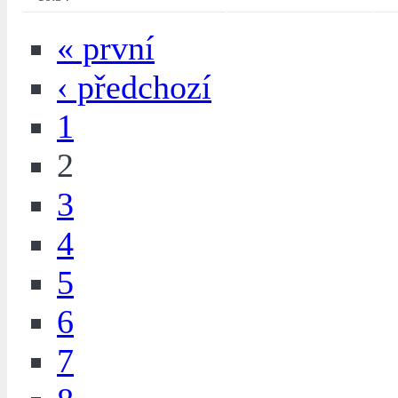
« první
‹ předchozí
1
2
3
4
5
6
7