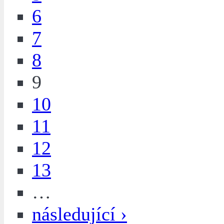
6
7
8
9
10
11
12
13
…
následující ›