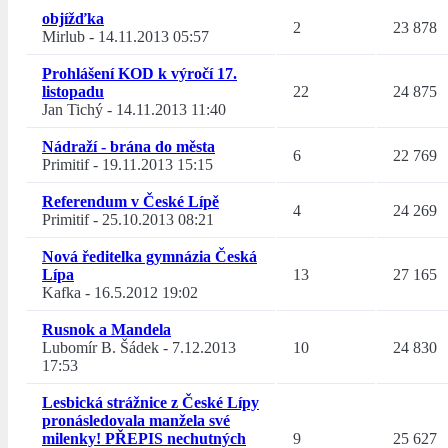
objížďka
2
23 878
Mirlub
-
14.11.2013 05:57
Prohlášení KOD k výročí 17.
listopadu
22
24 875
Jan Tichý
-
14.11.2013 11:40
Nádraží - brána do města
6
22 769
Primitif
-
19.11.2013 15:15
Referendum v České Lípě
4
24 269
Primitif
-
25.10.2013 08:21
Nová ředitelka gymnázia Česká
Lípa
13
27 165
Kafka
-
16.5.2012 19:02
Rusnok a Mandela
Lubomír B. Šádek
-
7.12.2013
10
24 830
17:53
Lesbická strážnice z České Lípy
pronásledovala manžela své
milenky! PŘEPIS nechutných
9
25 627