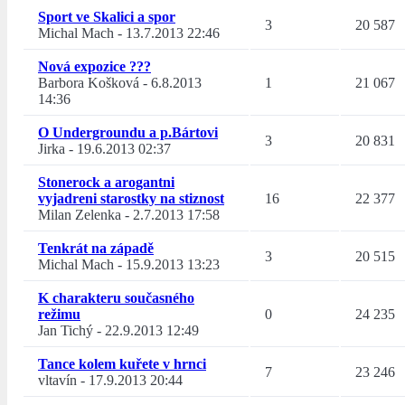
Sport ve Skalici a spor
3
20 587
Michal Mach
-
13.7.2013 22:46
Nová expozice ???
Barbora Košková
-
6.8.2013
1
21 067
14:36
O Undergroundu a p.Bártovi
3
20 831
Jirka
-
19.6.2013 02:37
Stonerock a arogantni
vyjadreni starostky na stiznost
16
22 377
Milan Zelenka
-
2.7.2013 17:58
Tenkrát na západě
3
20 515
Michal Mach
-
15.9.2013 13:23
K charakteru současného
režimu
0
24 235
Jan Tichý
-
22.9.2013 12:49
Tance kolem kuřete v hrnci
7
23 246
vltavín
-
17.9.2013 20:44