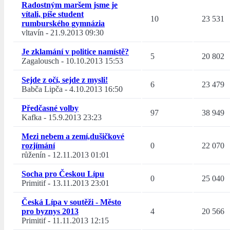
Radostným maršem jsme je
vítali, píše student
10
23 531
rumburského gymnázia
vltavín
-
21.9.2013 09:30
Je zklamání v politice namístě?
5
20 802
Zagalousch
-
10.10.2013 15:53
Sejde z očí, sejde z mysli!
6
23 479
Babča Lipča
-
4.10.2013 16:50
Předčasné volby
97
38 949
Kafka
-
15.9.2013 23:23
Mezi nebem a zemí,dušičkové
rozjímání
0
22 070
růženín
-
12.11.2013 01:01
Socha pro Českou Lípu
0
25 040
Primitif
-
13.11.2013 23:01
Česká Lípa v soutěži - Město
pro byznys 2013
4
20 566
Primitif
-
11.11.2013 12:15