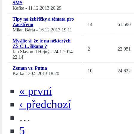
SMS
Kafka
-
11.12.2013 20:29
Tipy na žebříčky a témata pro
Zaostřeno
14
61 590
Milan Bárta
-
16.12.2013 19:11
Myslíte si, že je na některých
ZŠ Č.L. šikana ?
2
22 051
Jan Slavomil Hejný
-
24.1.2014
22:14
Zeman vs. Putna
10
24 622
Kafka
-
20.5.2013 18:20
« první
‹ předchozí
…
5