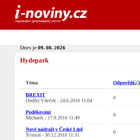
Dnes je
09. 08. 2026
Hydepark
Téma
Odpovědí
BREXIT
0
Ondřej Víteček
-
24.6.2016 11:04
Poděkování
0
Michaels
-
17.9.2016 11:49
Nové nádraží v České Lípě
0
Šťoural
-
30.12.2016 11:31