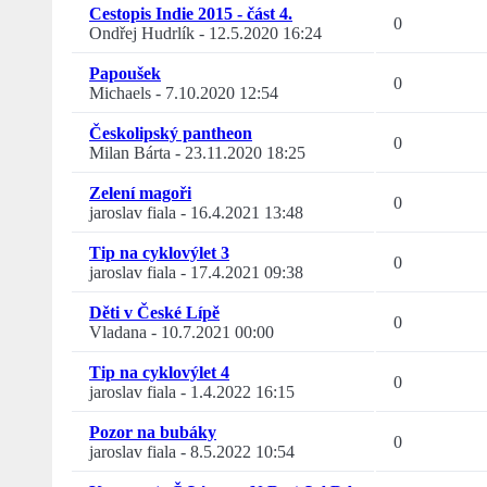
Cestopis Indie 2015 - část 4.
0
Ondřej Hudrlík
-
12.5.2020 16:24
Papoušek
0
Michaels
-
7.10.2020 12:54
Českolipský pantheon
0
Milan Bárta
-
23.11.2020 18:25
Zelení magoři
0
jaroslav fiala
-
16.4.2021 13:48
Tip na cyklovýlet 3
0
jaroslav fiala
-
17.4.2021 09:38
Děti v České Lípě
0
Vladana
-
10.7.2021 00:00
Tip na cyklovýlet 4
0
jaroslav fiala
-
1.4.2022 16:15
Pozor na bubáky
0
jaroslav fiala
-
8.5.2022 10:54