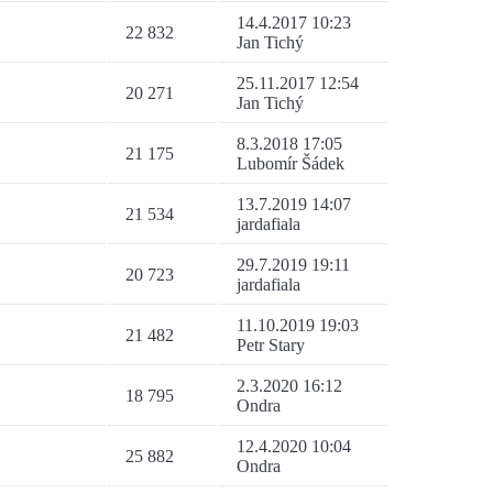
14.4.2017 10:23
22 832
Jan Tichý
25.11.2017 12:54
20 271
Jan Tichý
8.3.2018 17:05
21 175
Lubomír Šádek
13.7.2019 14:07
21 534
jardafiala
29.7.2019 19:11
20 723
jardafiala
11.10.2019 19:03
21 482
Petr Stary
2.3.2020 16:12
18 795
Ondra
12.4.2020 10:04
25 882
Ondra