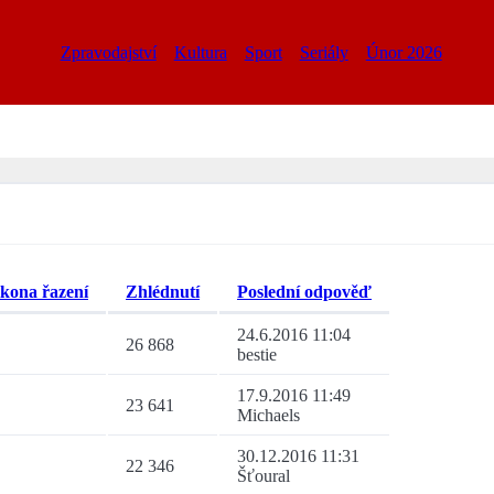
Zpravodajství
Kultura
Sport
Seriály
Únor 2026
Zhlédnutí
Poslední odpověď
24.6.2016 11:04
26 868
bestie
17.9.2016 11:49
23 641
Michaels
30.12.2016 11:31
22 346
Šťoural