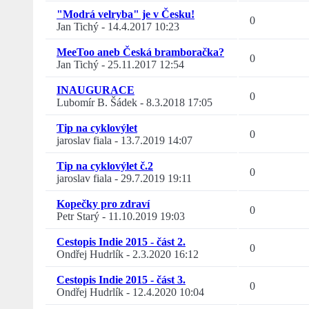
"Modrá velryba" je v Česku!
0
Jan Tichý
-
14.4.2017 10:23
MeeToo aneb Česká bramboračka?
0
Jan Tichý
-
25.11.2017 12:54
INAUGURACE
0
Lubomír B. Šádek
-
8.3.2018 17:05
Tip na cyklovýlet
0
jaroslav fiala
-
13.7.2019 14:07
Tip na cyklovýlet č.2
0
jaroslav fiala
-
29.7.2019 19:11
Kopečky pro zdraví
0
Petr Starý
-
11.10.2019 19:03
Cestopis Indie 2015 - část 2.
0
Ondřej Hudrlík
-
2.3.2020 16:12
Cestopis Indie 2015 - část 3.
0
Ondřej Hudrlík
-
12.4.2020 10:04