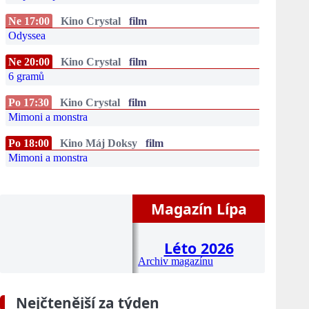
Ne 17:00
Kino Crystal
film
Odyssea
Ne 20:00
Kino Crystal
film
6 gramů
Po 17:30
Kino Crystal
film
Mimoni a monstra
Po 18:00
Kino Máj Doksy
film
Mimoni a monstra
Magazín Lípa
Léto 2026
Archiv magazínu
Nejčtenější za týden