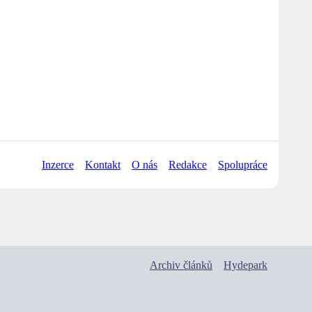
Inzerce
Kontakt
O nás
Redakce
Spolupráce
Archiv článků
Hydepark