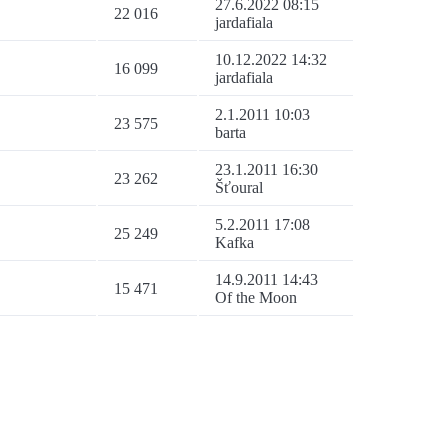
27.6.2022 08:15
22 016
jardafiala
10.12.2022 14:32
16 099
jardafiala
2.1.2011 10:03
23 575
barta
23.1.2011 16:30
23 262
Šťoural
5.2.2011 17:08
25 249
Kafka
14.9.2011 14:43
15 471
Of the Moon