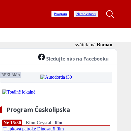
Program
Nemovitosti
svátek má
Roman
Sledujte nás na Facebooku
REKLAMA
Program Českolipska
Ne 15:30
Kino Crystal
film
Tlapková patrola: Dinosauří film