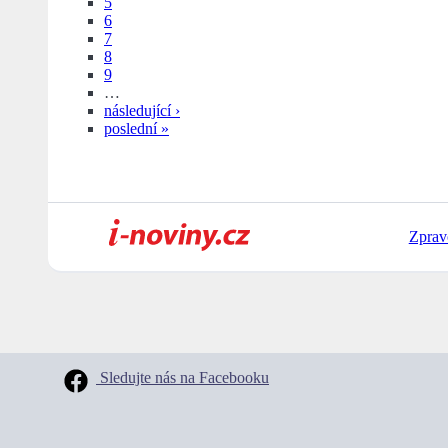
5
6
7
8
9
…
následující ›
poslední »
Zprav
Sledujte nás na Facebooku