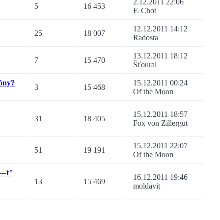
2.12.2011 22:06
5
16 453
F. Chot
12.12.2011 14:12
25
18 007
Radosta
13.12.2011 18:12
7
15 470
Šťoural
óny?
15.12.2011 00:24
3
15 468
Of the Moon
15.12.2011 18:57
31
18 405
Fox von Zillergut
15.12.2011 22:07
51
19 191
Of the Moon
--t"
16.12.2011 19:46
13
15 469
moldavit