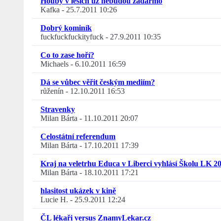
Houby v lesích už nebudou zadarmo
Kafka
-
25.7.2011 10:26
Dobrý kominík
fuckfuckfuckityfuck
-
27.9.2011 10:35
Co to zase hoří?
Michaels
-
6.10.2011 16:59
Dá se vůbec věřit českým mediím?
růženín
-
12.10.2011 16:53
Stravenky
Milan Bárta
-
11.10.2011 20:07
Celostátní referendum
Milan Bárta
-
17.10.2011 17:39
Kraj na veletrhu Educa v Liberci vyhlásí Školu LK 2
Milan Bárta
-
18.10.2011 17:21
hlasitost ukázek v kině
Lucie H.
-
25.9.2011 12:24
ČL lékaři versus ZnamyLekar.cz