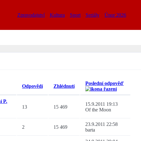
Zpravodajství
Kultura
Sport
Seriály
Únor 2026
Poslední odpověď
Odpovědí
Zhlédnutí
í P.
15.9.2011 19:13
13
15 469
Of the Moon
23.9.2011 22:58
2
15 469
barta