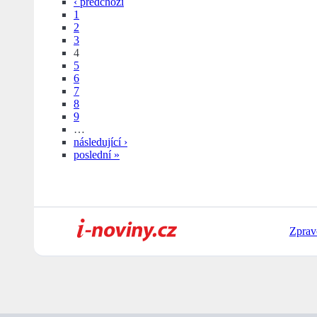
‹ předchozí
1
2
3
4
5
6
7
8
9
…
následující ›
poslední »
Zprav