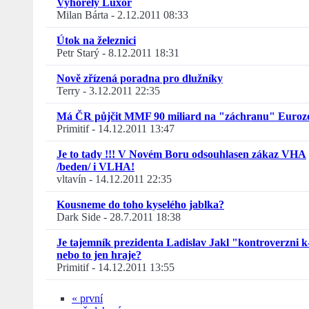
Vyhořelý Luxor
Milan Bárta
-
2.12.2011 08:33
Útok na železnici
Petr Starý
-
8.12.2011 18:31
Nově zřízená poradna pro dlužníky
Terry
-
3.12.2011 22:35
Má ČR půjčit MMF 90 miliard na "záchranu" Euroz
Primitif
-
14.12.2011 13:47
Je to tady !!! V Novém Boru odsouhlasen zákaz VHA
/beden/ i VLHA!
vltavín
-
14.12.2011 22:35
Kousneme do toho kyselého jablka?
Dark Side
-
28.7.2011 18:38
Je tajemník prezidenta Ladislav Jakl "kontroverzni k-
nebo to jen hraje?
Primitif
-
14.12.2011 13:55
« první