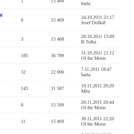
1
15 469
barta
ro
24.10.2011 21:17
6
15 469
Josef Doškář
28.10.2011 15:09
3
15 468
R.Tulka
31.10.2011 21:12
185
36 789
Of the Moon
7.11.2011 18:47
32
22 000
barta
19.11.2011 20:20
145
31 587
Míra
28.11.2011 20:44
6
15 599
Of the Moon
30.11.2011 22:20
11
15 469
Of the Moon