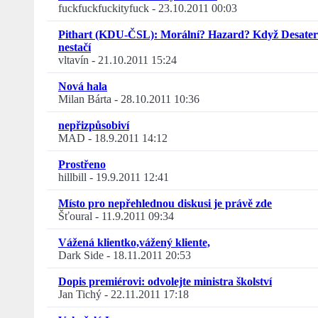
fuckfuckfuckityfuck
-
23.10.2011 00:03
Pithart (KDU-ČSL): Morální? Hazard? Když Desate
nestačí
vltavín
-
21.10.2011 15:24
Nová hala
Milan Bárta
-
28.10.2011 10:36
nepřizpůsobiví
MAD
-
18.9.2011 14:12
Prostřeno
hillbill
-
19.9.2011 12:41
Místo pro nepřehlednou diskusi je právě zde
Šťoural
-
11.9.2011 09:34
Vážená klientko,vážený kliente,
Dark Side
-
18.11.2011 20:53
Dopis premiérovi: odvolejte ministra školství
Jan Tichý
-
22.11.2011 17:18