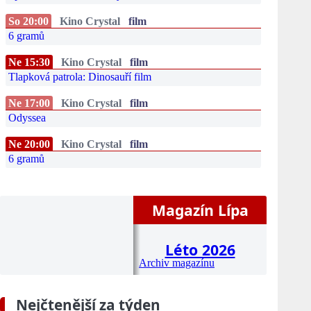
So 20:00
Kino Crystal
film
6 gramů
Ne 15:30
Kino Crystal
film
Tlapková patrola: Dinosauří film
Ne 17:00
Kino Crystal
film
Odyssea
Ne 20:00
Kino Crystal
film
6 gramů
Magazín Lípa
Léto 2026
Archiv magazínu
Nejčtenější za týden