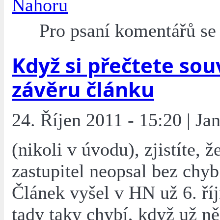
Nahoru
Pro psaní komentářů s
Když si přečtete sou
závěru článku
24. Říjen 2011 - 15:20 | Ja
(nikoli v úvodu), zjistíte, ž
zastupitel neopsal bez chyb
Článek vyšel v HN už 6. říj
tady taky chybí, když už n