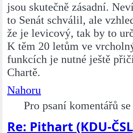
jsou skutečně zásadní. Ne
to Senát schválil, ale vzhl
že je levicový, tak by to urč
K těm 20 letům ve vrcholn
funkcích je nutné ještě přič
Chartě.
Nahoru
Pro psaní komentářů s
Re: Pithart (KDU-ČSL