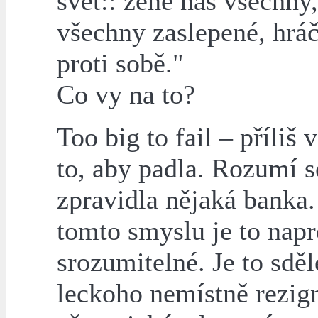
svět:: žene nás všechny,
všechny zaslepené, hráč
proti sobě."
Co vy na to?
Too big to fail – příliš 
to, aby padla. Rozumí s
zpravidla nějaká banka.
tomto smyslu je to napr
srozumitelné. Je to sděl
leckoho nemístně rezign