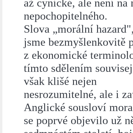
až cynické, ale není na
nepochopitelného.
Slova „morální hazard",
jsme bezmyšlenkovitě p
z ekonomické terminolo
tímto sdělením souvisejí
však klišé nejen
nesrozumitelné, ale i za
Anglické sousloví mora
se poprvé objevilo už n