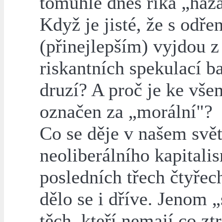
tomuhle dnes říká „haz
Když je jisté, že s odře
(přinejlepším) vyjdou z
riskantních spekulací b
druzí? A proč je ke vše
označen za „morální"?
Co se děje v našem svě
neoliberálního kapitali
posledních třech čtyřech
dělo se i dříve. Jenom 
těch, kteří nemají co ztr