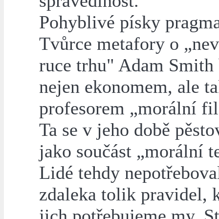
spravedlnost.
Pohyblivé písky pragm
Tvůrce metafory o „nev
ruce trhu" Adam Smith 
nejen ekonomem, ale t
profesorem „morální fil
Ta se v jeho době pěsto
jako součást „morální t
Lidé tehdy nepotřebova
zdaleka tolik pravidel, 
jich potřebujeme my. St