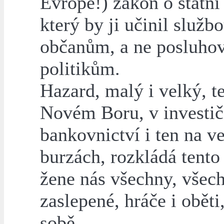
Evropě!) zákon o státní
který by ji učinil služb
občanům, a ne posluho
politikům.
Hazard, malý i velký, t
Novém Boru, v investi
bankovnictví i ten na v
burzách, rozkládá tento 
žene nás všechny, všec
zaslepené, hráče i oběti,
sobě.