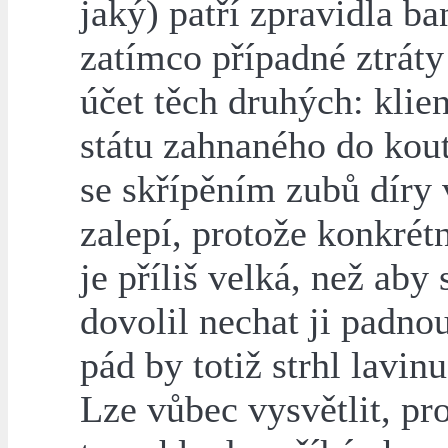
jaký) patří zpravidla b
zatímco případné ztráty
účet těch druhých: klie
státu zahnaného do kout
se skřípěním zubů díry 
zalepí, protože konkrét
je příliš velká, než aby s
dovolil nechat ji padnou
pád by totiž strhl lavinu
Lze vůbec vysvětlit, pr