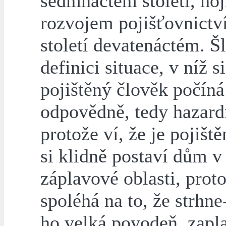
sedmnáctém století, hoj
rozvojem pojišťovnictv
století devatenáctém. Š
definici situace, v níž s
pojištěný člověk počín
odpovědně, tedy hazard
protože ví, že je pojišt
si klidně postaví dům v
záplavové oblasti, prot
spoléhá na to, že strhne
ho velká povodeň, zapla