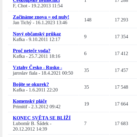
Českolipské nemocnici
1
17 288
F, Chot
-
19.2.2013 11:54
Začínáme znova = od nuly!
148
17 293
Jan Tichý
-
16.1.2023 13:46
Nový občanský průkaz
9
17 354
Kafka
-
9.10.2011 12:17
Proč neteče voda?
6
17 412
Kafka
-
25.7.2011 18:16
Vztahy Česko - Rusko -
35
17 457
jaroslav fiala
-
18.4.2021 00:50
Bojíte se okurek?
35
17 548
Kafka
-
1.6.2011 22:20
Komenský pláče
19
17 664
Primitif
-
2.3.2012 09:42
KONEC SVĚTA SE BLÍŽÍ
Lubomír B. Šádek
-
7
17 683
20.12.2012 14:39