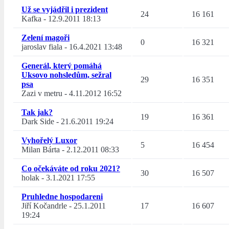
Už se vyjádřil i prezident
24
16 161
Kafka
-
12.9.2011 18:13
Zelení magoři
0
16 321
jaroslav fiala
-
16.4.2021 13:48
Generál, který pomáhá
Uksovo nohsledům, sežral
29
16 351
psa
Zazi v metru
-
4.11.2012 16:52
Tak jak?
19
16 361
Dark Side
-
21.6.2011 19:24
Vyhořelý Luxor
5
16 454
Milan Bárta
-
2.12.2011 08:33
Co očekáváte od roku 2021?
30
16 507
holak
-
3.1.2021 17:55
Pruhledne hospodareni
Jiří Kočandrle
-
25.1.2011
17
16 607
19:24