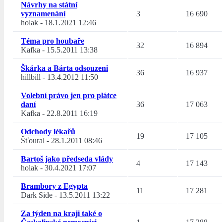
Návrhy na státní
vyznamenání
3
16 690
holak
-
18.1.2021 12:46
Téma pro houbaře
32
16 894
Kafka
-
15.5.2011 13:38
Škárka a Bárta odsouzeni
36
16 937
hillbill
-
13.4.2012 11:50
Volební právo jen pro plátce
daní
36
17 063
Kafka
-
22.8.2011 16:19
Odchody lékařů
19
17 105
Šťoural
-
28.1.2011 08:46
Bartoš jako předseda vlády
4
17 143
holak
-
30.4.2021 17:07
Brambory z Egypta
11
17 281
Dark Side
-
13.5.2011 13:22
Za týden na kraji také o