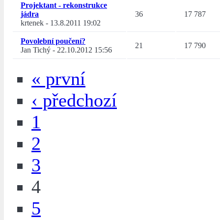
Projektant - rekonstrukce
jádra
36
17 787
krtenek
-
13.8.2011 19:02
Povolební poučení?
21
17 790
Jan Tichý
-
22.10.2012 15:56
« první
‹ předchozí
1
2
3
4
5