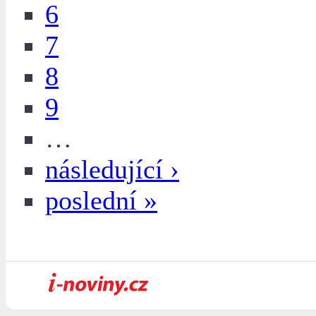
6
7
8
9
…
následující ›
poslední »