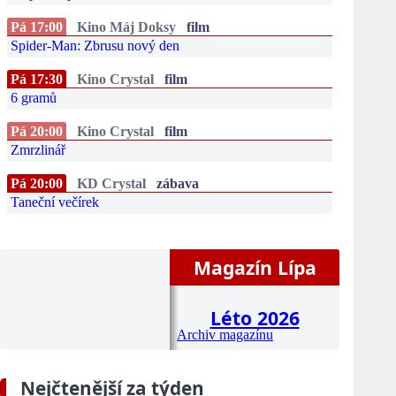
Pá 17:00
Kino Máj Doksy
film
Spider-Man: Zbrusu nový den
Pá 17:30
Kino Crystal
film
6 gramů
Pá 20:00
Kino Crystal
film
Zmrzlinář
Pá 20:00
KD Crystal
zábava
Taneční večírek
Magazín Lípa
Léto 2026
Archiv magazínu
Nejčtenější za týden