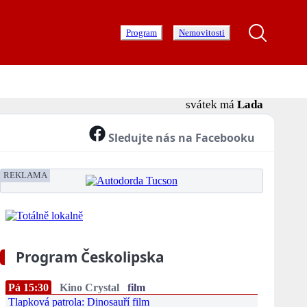
Program
Nemovitosti
svátek má
Lada
Sledujte nás na Facebooku
REKLAMA
Program Českolipska
Pá 15:30
Kino Crystal
film
Tlapková patrola: Dinosauří film