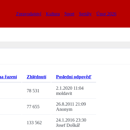
Zpravodajství
Kultura
Sport
Seriály
Únor 2026
Zhlédnutí
Poslední odpověď
2.1.2020 11:04
78 531
moldavit
26.8.2011 21:09
77 655
Anonym
24.1.2016 23:30
133 562
Josef Doškář