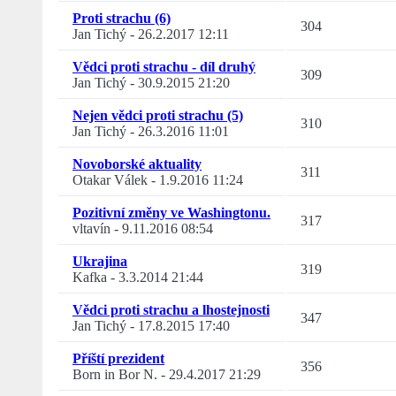
Proti strachu (6)
304
Jan Tichý
-
26.2.2017 12:11
Vědci proti strachu - díl druhý
309
Jan Tichý
-
30.9.2015 21:20
Nejen vědci proti strachu (5)
310
Jan Tichý
-
26.3.2016 11:01
Novoborské aktuality
311
Otakar Válek
-
1.9.2016 11:24
Pozitivní změny ve Washingtonu.
317
vltavín
-
9.11.2016 08:54
Ukrajina
319
Kafka
-
3.3.2014 21:44
Vědci proti strachu a lhostejnosti
347
Jan Tichý
-
17.8.2015 17:40
Příští prezident
356
Born in Bor N.
-
29.4.2017 21:29