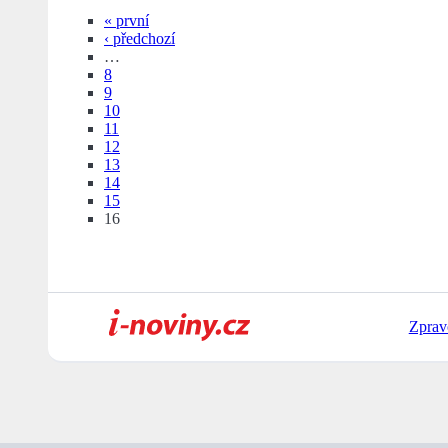
« první
‹ předchozí
…
8
9
10
11
12
13
14
15
16
Zprav