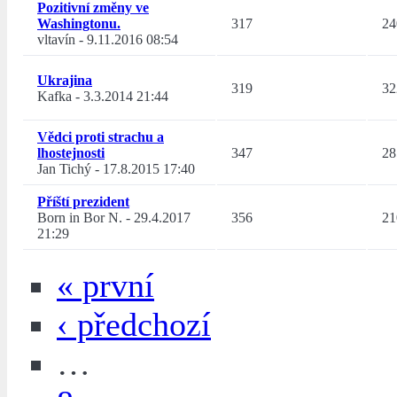
Pozitivní změny ve
Washingtonu.
317
24
vltavín
-
9.11.2016 08:54
Ukrajina
319
32
Kafka
-
3.3.2014 21:44
Vědci proti strachu a
lhostejnosti
347
28
Jan Tichý
-
17.8.2015 17:40
Příští prezident
Born in Bor N.
-
29.4.2017
356
21
21:29
« první
‹ předchozí
…