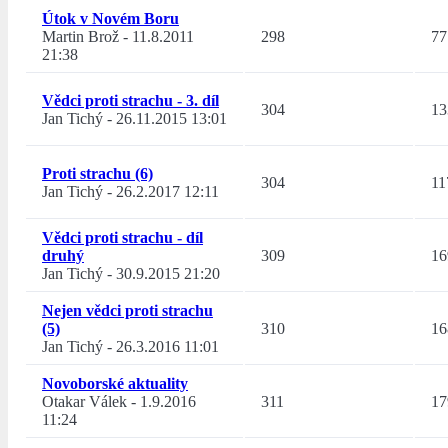
Útok v Novém Boru
Martin Brož
-
11.8.2011
298
77
21:38
Vědci proti strachu - 3. díl
304
13
Jan Tichý
-
26.11.2015 13:01
Proti strachu (6)
304
11
Jan Tichý
-
26.2.2017 12:11
Vědci proti strachu - díl
druhý
309
16
Jan Tichý
-
30.9.2015 21:20
Nejen vědci proti strachu
(5)
310
16
Jan Tichý
-
26.3.2016 11:01
Novoborské aktuality
Otakar Válek
-
1.9.2016
311
17
11:24