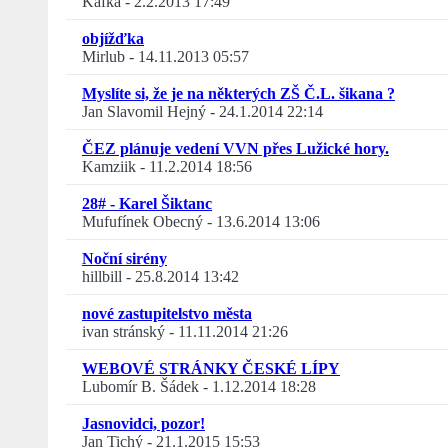
Kafka
-
2.2.2013 17:49
objížďka
Mirlub
-
14.11.2013 05:57
Myslíte si, že je na některých ZŠ Č.L. šikana ?
Jan Slavomil Hejný
-
24.1.2014 22:14
ČEZ plánuje vedení VVN přes Lužické hory.
Kamziik
-
11.2.2014 18:56
28# - Karel Šiktanc
Mufufínek Obecný
-
13.6.2014 13:06
Noční sirény
hillbill
-
25.8.2014 13:42
nové zastupitelstvo města
ivan stránský
-
11.11.2014 21:26
WEBOVÉ STRÁNKY ČESKÉ LÍPY
Lubomír B. Šádek
-
1.12.2014 18:28
Jasnovidci, pozor!
Jan Tichý
-
21.1.2015 15:53