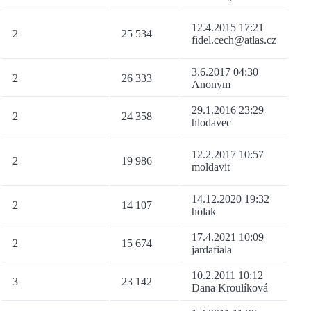
12.4.2015 17:21
2
25 534
fidel.cech@atlas.cz
3.6.2017 04:30
2
26 333
Anonym
29.1.2016 23:29
2
24 358
hlodavec
12.2.2017 10:57
2
19 986
moldavit
14.12.2020 19:32
2
14 107
holak
17.4.2021 10:09
2
15 674
jardafiala
10.2.2011 10:12
3
23 142
Dana Kroulíková