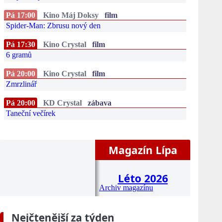
Pá 17:00
Kino Máj Doksy
film
Spider-Man: Zbrusu nový den
Pá 17:30
Kino Crystal
film
6 gramů
Pá 20:00
Kino Crystal
film
Zmrzlinář
Pá 20:00
KD Crystal
zábava
Taneční večírek
Magazín Lípa
Léto 2026
Archiv magazínu
Nejčtenější za týden