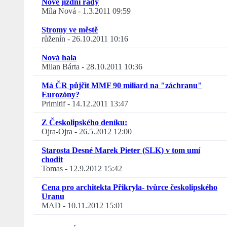
Nové jízdní řády
Míla Nová
-
1.3.2011 09:59
Stromy ve městě
růženín
-
26.10.2011 10:16
Nová hala
Milan Bárta
-
28.10.2011 10:36
Má ČR půjčit MMF 90 miliard na "záchranu"
Eurozóny?
Primitif
-
14.12.2011 13:47
Z Českolipského deníku:
Ojra-Ojra
-
26.5.2012 12:00
Starosta Desné Marek Pieter (SLK) v tom umí
chodit
Tomas
-
12.9.2012 15:42
Cena pro architekta Přikryla- tvůrce českolipského
Uranu
MAD
-
10.11.2012 15:01