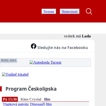
Program
Nemovitosti
svátek má
Lada
Sledujte nás na Facebooku
REKLAMA
Program Českolipska
Pá 15:30
Kino Crystal
film
Tlapková patrola: Dinosauří film