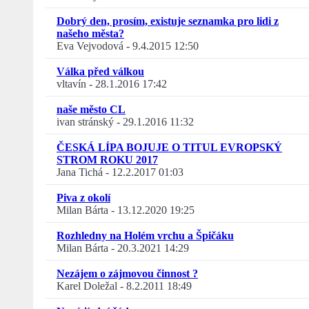
Dobrý den, prosím, existuje seznamka pro lidi z
našeho města?
Eva Vejvodová
-
9.4.2015 12:50
Válka před válkou
vltavín
-
28.1.2016 17:42
naše město CL
ivan stránský
-
29.1.2016 11:32
ČESKÁ LÍPA BOJUJE O TITUL EVROPSKÝ
STROM ROKU 2017
Jana Tichá
-
12.2.2017 01:03
Piva z okolí
Milan Bárta
-
13.12.2020 19:25
Rozhledny na Holém vrchu a Špičáku
Milan Bárta
-
20.3.2021 14:29
Nezájem o zájmovou činnost ?
Karel Doležal
-
8.2.2011 18:49