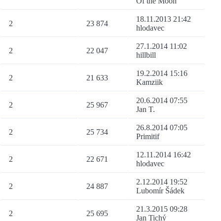
Of the Moon
18.11.2013 21:42
2
23 874
hlodavec
27.1.2014 11:02
2
22 047
hillbill
19.2.2014 15:16
2
21 633
Kamziik
20.6.2014 07:55
2
25 967
Jan T.
26.8.2014 07:05
2
25 734
Primitif
12.11.2014 16:42
2
22 671
hlodavec
2.12.2014 19:52
2
24 887
Lubomír Šádek
21.3.2015 09:28
2
25 695
Jan Tichý