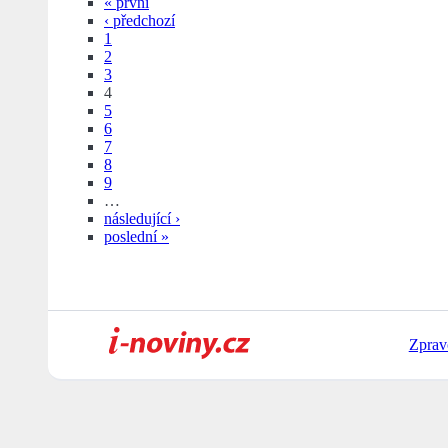
« první
‹ předchozí
1
2
3
4
5
6
7
8
9
…
následující ›
poslední »
Zprav