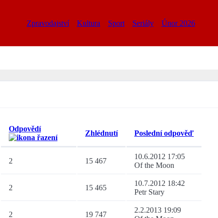
Zpravodajství
Kultura
Sport
Seriály
Únor 2026
Odpovědí
Zhlédnutí
Poslední odpověď
10.6.2012 17:05
2
15 467
Of the Moon
10.7.2012 18:42
2
15 465
Petr Stary
2.2.2013 19:09
2
19 747