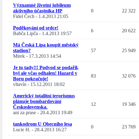
Významné životní jubileum
aktivního účastníka HP
0
22 322
Fidel Čech
-
1.4.2013 21:05
Poděkování od srdce!
6
20 622
Babča Lipča
-
1.4.2013 19:57
Má Česká Lípa koupit městský
stadion?
57
25 949
Mirek
-
17.3.2013 14:54
Je to tady!!! Podvod se podařil,
byl ale včas odhalen! Hazard v
83
32 076
Boru pokračuje!
vltavín
-
15.12.2011 18:02
Americký totalitní terorismus
plánuje bombardování
12
19 346
Československa.
ani za prase
-
20.4.2013 19:49
tankodrom U Obecního lesa
0
23 769
Lucie H.
-
28.4.2013 16:27