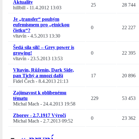
Aktuality
25
28 744
hillbill
-
11.4.2012 13:03
Je „transfer“ pouhým
eufemismem pro „etnickou
0
22 227
čistku“?
vltavín
-
4.5.2013 13:30
Šedá síla sílí! – Grey power is
growing!
0
22 395
vltavín
-
23.5.2013 13:53
Vltavín, Růženín, Dark Side,
pan Tichý a mnozí další
17
20 896
Fidel Čech
-
8.4.2013 21:13
Zajímavost k oblíbenému
tématu
229
53 453
Michal Mach
-
24.4.2013 19:58
Zborov - 2.7.1917 Výročí
0
23 362
Michal Mach
-
2.7.2013 09:52