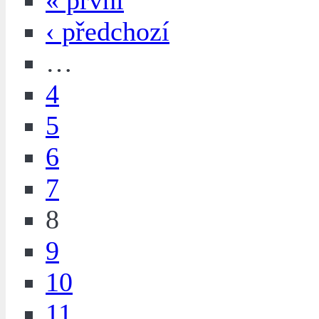
« první
‹ předchozí
…
4
5
6
7
8
9
10
11