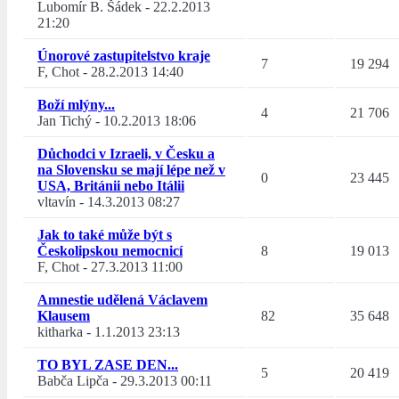
Lubomír B. Šádek
-
22.2.2013
21:20
Únorové zastupitelstvo kraje
7
19 294
F, Chot
-
28.2.2013 14:40
Boží mlýny...
4
21 706
Jan Tichý
-
10.2.2013 18:06
Důchodci v Izraeli, v Česku a
na Slovensku se mají lépe než v
0
23 445
USA, Británii nebo Itálii
vltavín
-
14.3.2013 08:27
Jak to také může být s
Českolipskou nemocnicí
8
19 013
F, Chot
-
27.3.2013 11:00
Amnestie udělená Václavem
Klausem
82
35 648
kitharka
-
1.1.2013 23:13
TO BYL ZASE DEN...
5
20 419
Babča Lipča
-
29.3.2013 00:11