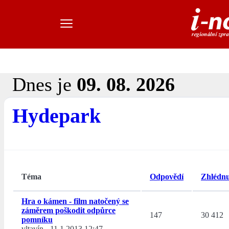
Dnes je
09. 08. 2026
Hydepark
Téma
Odpovědí
Zhlédnu
Hra o kámen - film natočený se
záměrem poškodit odpůrce
147
30 412
pomníku
vltavín
-
11.1.2013 12:47