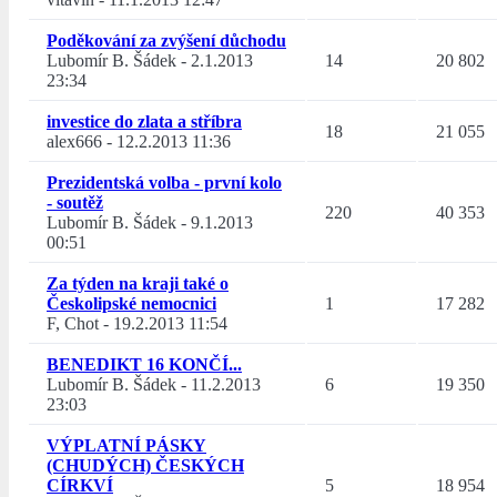
Poděkování za zvýšení důchodu
Lubomír B. Šádek
-
2.1.2013
14
20 802
23:34
investice do zlata a stříbra
18
21 055
alex666
-
12.2.2013 11:36
Prezidentská volba - první kolo
- soutěž
220
40 353
Lubomír B. Šádek
-
9.1.2013
00:51
Za týden na kraji také o
Českolipské nemocnici
1
17 282
F, Chot
-
19.2.2013 11:54
BENEDIKT 16 KONČÍ...
Lubomír B. Šádek
-
11.2.2013
6
19 350
23:03
VÝPLATNÍ PÁSKY
(CHUDÝCH) ČESKÝCH
CÍRKVÍ
5
18 954