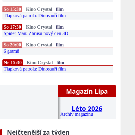
So 15:30
Kino Crystal
film
Tlapková patrola: Dinosauří film
So 17:30
Kino Crystal
film
Spider-Man: Zbrusu nový den 3D
So 20:00
Kino Crystal
film
6 gramů
Ne 15:30
Kino Crystal
film
Tlapková patrola: Dinosauří film
Magazín Lípa
Léto 2026
Archiv magazínu
Nejčtenější za týden