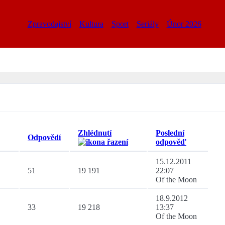
Zpravodajství
Kultura
Sport
Seriály
Únor 2026
Zhlédnutí
Poslední
Odpovědí
odpověď
15.12.2011
51
19 191
22:07
Of the Moon
18.9.2012
33
19 218
13:37
Of the Moon