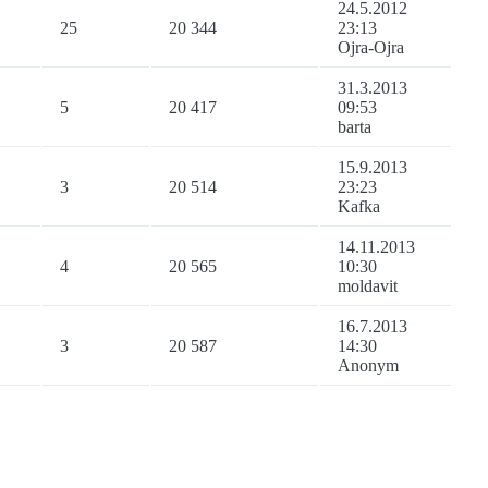
24.5.2012
25
20 344
23:13
Ojra-Ojra
31.3.2013
5
20 417
09:53
barta
15.9.2013
3
20 514
23:23
Kafka
14.11.2013
4
20 565
10:30
moldavit
16.7.2013
3
20 587
14:30
Anonym