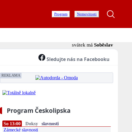
Program
Nemovitosti
svátek má
Soběslav
Sledujte nás na Facebooku
REKLAMA
Program Českolipska
So 13:00
Doksy
slavnosti
Zámecké slavnosti