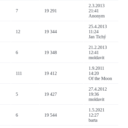
2.3.2013
7
19 291
21:41
Anonym
25.4.2013
12
19 344
11:24
Jan Tichý
21.2.2013
6
19 348
12:41
moldavit
1.9.2011
111
19 412
14:20
Of the Moon
27.4.2012
5
19 427
19:36
moldavit
1.5.2021
6
19 544
12:27
barta