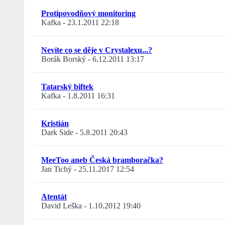
Protipovodňový monitoring
Kafka
-
23.1.2011 22:18
Nevíte co se děje v Crystalexu...?
Borák Borský
-
6.12.2011 13:17
Tatarský biftek
Kafka
-
1.8.2011 16:31
Kristián
Dark Side
-
5.8.2011 20:43
MeeToo aneb Česká bramboračka?
Jan Tichý
-
25.11.2017 12:54
Atentát
David Leška
-
1.10.2012 19:40