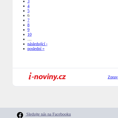
3
4
5
6
7
8
9
10
…
následující ›
poslední »
Zprav
Sledujte nás na Facebooku