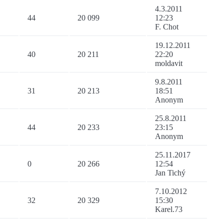
4.3.2011
44
20 099
12:23
F. Chot
19.12.2011
40
20 211
22:20
moldavit
9.8.2011
31
20 213
18:51
Anonym
25.8.2011
44
20 233
23:15
Anonym
25.11.2017
0
20 266
12:54
Jan Tichý
7.10.2012
32
20 329
15:30
Karel.73