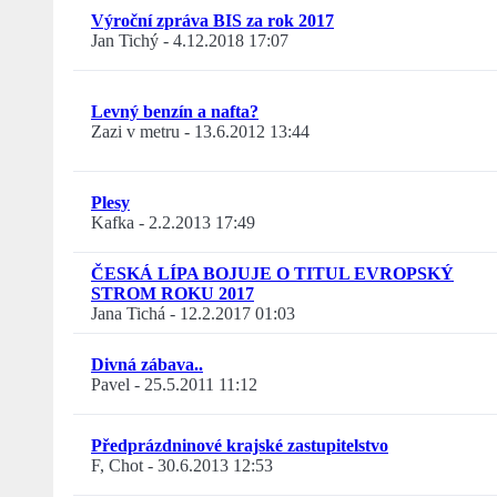
Výroční zpráva BIS za rok 2017
Jan Tichý
-
4.12.2018 17:07
Levný benzín a nafta?
Zazi v metru
-
13.6.2012 13:44
Plesy
Kafka
-
2.2.2013 17:49
ČESKÁ LÍPA BOJUJE O TITUL EVROPSKÝ
STROM ROKU 2017
Jana Tichá
-
12.2.2017 01:03
Divná zábava..
Pavel
-
25.5.2011 11:12
Předprázdninové krajské zastupitelstvo
F, Chot
-
30.6.2013 12:53