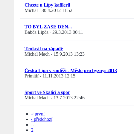
Chcete u Lípy kafilerii
Michal
-
30.4.2012 11:52
TO BYL ZASE DEN...
Babča Lipča
-
29.3.2013 00:11
Tenkrát na západě
Michal Mach
-
15.9.2013 13:23
Česká Lípa v soutěži - Město pro byznys 2013
Primitif
-
11.11.2013 12:15
Sport ve Skalici a spor
Michal Mach
-
13.7.2013 22:46
« první
‹ předchozí
…
2