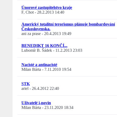
Únorové zastupitelstvo kraje
F, Chot
-
28.2.2013 14:40
Americký totalitní terorismus plánuje bombardování
Československa.
ani za prase
-
20.4.2013 19:49
BENEDIKT 16 KONČÍ...
Lubomír B. Šádek
-
11.2.2013 23:03
Nacisté a antinacisté
Milan Bárta
-
7.11.2010 19:54
STK
ariel
-
26.4.2012 22:40
Uživatelé i-novin
Milan Bárta
-
23.11.2020 18:34