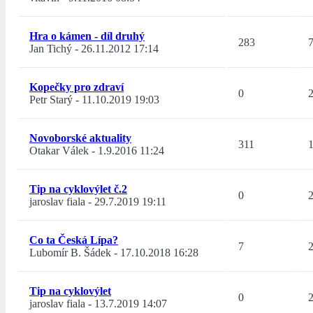
Hra o kámen - díl druhý
283
Jan Tichý
-
26.11.2012 17:14
Kopečky pro zdraví
0
Petr Starý
-
11.10.2019 19:03
Novoborské aktuality
311
Otakar Válek
-
1.9.2016 11:24
Tip na cyklovýlet č.2
0
jaroslav fiala
-
29.7.2019 19:11
Co ta Česká Lípa?
7
Lubomír B. Šádek
-
17.10.2018 16:28
Tip na cyklovýlet
0
jaroslav fiala
-
13.7.2019 14:07