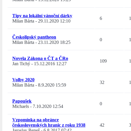
Tipy na lokální vánoční dárky
6
Milan Bárta
-
29.11.2020 12:10
Českolipský pantheon
0
Milan Bárta
-
23.11.2020 18:25
Novela Zákona o ČT a ČRo
109
Jan Tichý
-
15.12.2016 12:27
Volby 2020
32
Milan Bárta
-
8.9.2020 15:59
Papoušek
0
Michaels
-
7.10.2020 12:54
Vzpomínka na obránce
československých hranic z roku 1938
42
Jaroslav Beneš
-
6.8.2017 07:42