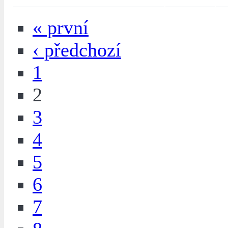
« první
‹ předchozí
1
2
3
4
5
6
7