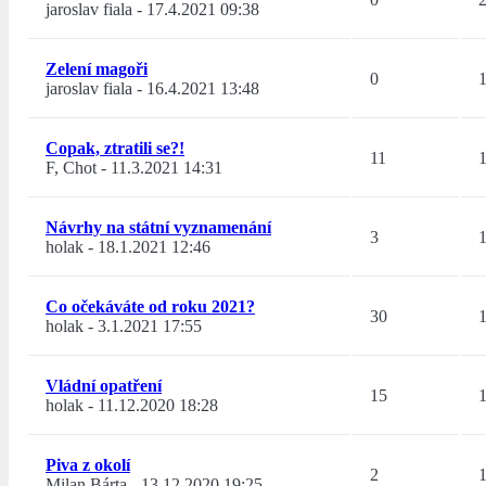
jaroslav fiala
-
17.4.2021 09:38
Zelení magoři
0
jaroslav fiala
-
16.4.2021 13:48
Copak, ztratili se?!
11
F, Chot
-
11.3.2021 14:31
Návrhy na státní vyznamenání
3
holak
-
18.1.2021 12:46
Co očekáváte od roku 2021?
30
holak
-
3.1.2021 17:55
Vládní opatření
15
holak
-
11.12.2020 18:28
Piva z okolí
2
Milan Bárta
-
13.12.2020 19:25