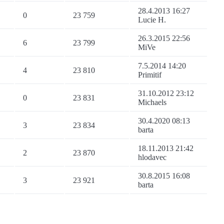
28.4.2013 16:27
0
23 759
Lucie H.
26.3.2015 22:56
6
23 799
MiVe
7.5.2014 14:20
4
23 810
Primitif
31.10.2012 23:12
0
23 831
Michaels
30.4.2020 08:13
3
23 834
barta
18.11.2013 21:42
2
23 870
hlodavec
30.8.2015 16:08
3
23 921
barta