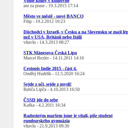
Volné knihy v knihovně
ani za prase
-
19.3.2015 17:14
Město ve městě - nové BANCO
Filip
-
19.2.2012 10:23
Důchodci v Izraeli, v Česku a na Slovensku se mají lé
než v USA, Británii nebo Itálii
vltavín
-
14.3.2013 08:27
STK Mánesova Česká Lípa
Marcel Rezler
-
14.11.2011 14:16
Cestopis Indie 2015 - část 4.
Ondřej Hudrlík
-
12.5.2020 16:24
Sejde z očí, sejde z mysli!
Babča Lipča
-
4.10.2013 16:50
ČSSD jde do sebe
Kafka
-
4.2.2011 16:34
Radostným maršem jsme je vítali, píše student
rumburského gymnázia
vltavín
-
21.9.2013 09:30