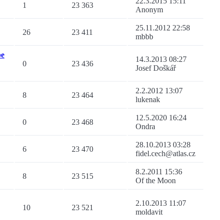
22.3.2015 15:11
1
23 363
Anonym
25.11.2012 22:58
26
23 411
mbbb
pe
14.3.2013 08:27
0
23 436
Josef Doškář
2.2.2012 13:07
8
23 464
lukenak
12.5.2020 16:24
0
23 468
Ondra
28.10.2013 03:28
6
23 470
fidel.cech@atlas.cz
8.2.2011 15:36
8
23 515
Of the Moon
2.10.2013 11:07
10
23 521
moldavit