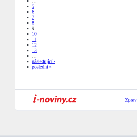
…
5
6
7
8
9
10
11
12
13
…
následující ›
poslední »
Zprav