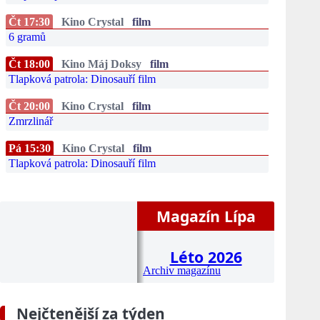
Čt 17:30
Kino Crystal
film
6 gramů
Čt 18:00
Kino Máj Doksy
film
Tlapková patrola: Dinosauří film
Čt 20:00
Kino Crystal
film
Zmrzlinář
Pá 15:30
Kino Crystal
film
Tlapková patrola: Dinosauří film
Magazín Lípa
Léto 2026
Archiv magazínu
Nejčtenější za týden