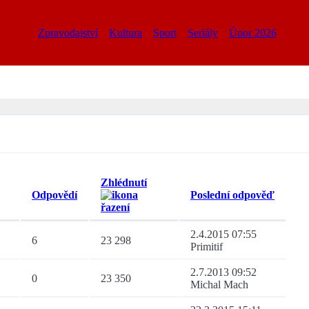
Zpravodajství
Kultura
Sport
Seriály
Únor 2026
Zhlédnutí
Odpovědí
Poslední odpověď
2.4.2015 07:55
6
23 298
Primitif
2.7.2013 09:52
0
23 350
Michal Mach