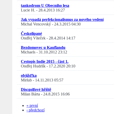
tankodrom U Obecního lesa
Lucie H.
-
28.4.2013 16:27
Jak vypadá perfekcionalismus za nového vedení
Michal Vencovský
-
24.3.2015 04:30
Českolipané
Ondřej Víteček
-
28.4.2014 14:17
Bezdomovec u Kauflandu
Michaels
-
31.10.2012 23:12
Cestopis Indie 2015 - část 1.
Ondřej Hudrlík
-
17.2.2020 20:10
objížďka
Mirlub
-
14.11.2013 05:57
Discgolfové hřiště
Milan Bárta
-
24.8.2015 16:06
« první
‹ předchozí