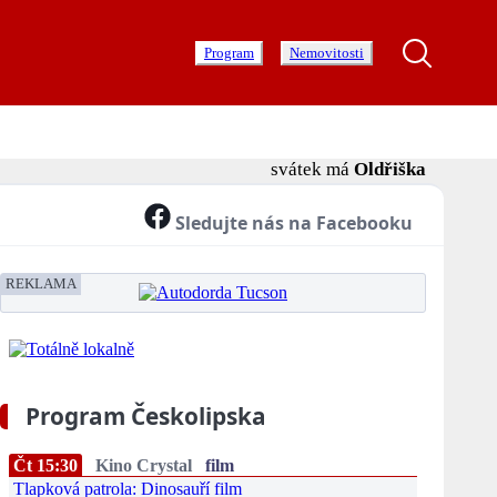
Program
Nemovitosti
svátek má
Oldřiška
Sledujte nás na Facebooku
REKLAMA
Program Českolipska
Čt 15:30
Kino Crystal
film
Tlapková patrola: Dinosauří film