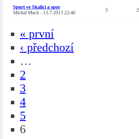
Sport ve Skalici a spor
3
2
Michal Mach
-
13.7.2013 22:46
« první
‹ předchozí
…
2
3
4
5
6