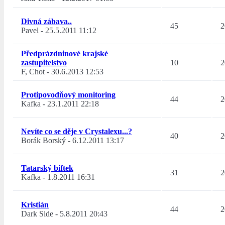
Divná zábava..
45
2
Pavel
-
25.5.2011 11:12
Předprázdninové krajské
zastupitelstvo
10
2
F, Chot
-
30.6.2013 12:53
Protipovodňový monitoring
44
2
Kafka
-
23.1.2011 22:18
Nevíte co se děje v Crystalexu...?
40
2
Borák Borský
-
6.12.2011 13:17
Tatarský biftek
31
2
Kafka
-
1.8.2011 16:31
Kristián
44
2
Dark Side
-
5.8.2011 20:43