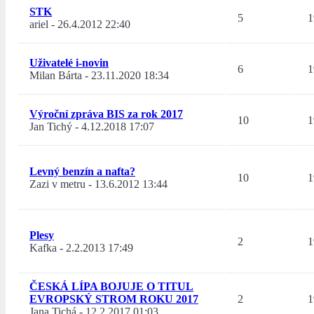
STK
5
1
ariel
-
26.4.2012 22:40
Uživatelé i-novin
6
1
Milan Bárta
-
23.11.2020 18:34
Výroční zpráva BIS za rok 2017
10
1
Jan Tichý
-
4.12.2018 17:07
Levný benzín a nafta?
10
1
Zazi v metru
-
13.6.2012 13:44
Plesy
2
1
Kafka
-
2.2.2013 17:49
ČESKÁ LÍPA BOJUJE O TITUL
EVROPSKÝ STROM ROKU 2017
2
1
Jana Tichá
-
12.2.2017 01:03