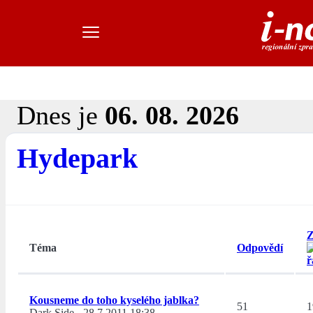
Dnes je
06. 08. 2026
Hydepark
Z
Téma
Odpovědí
Kousneme do toho kyselého jablka?
51
1
Dark Side
-
28.7.2011 18:38