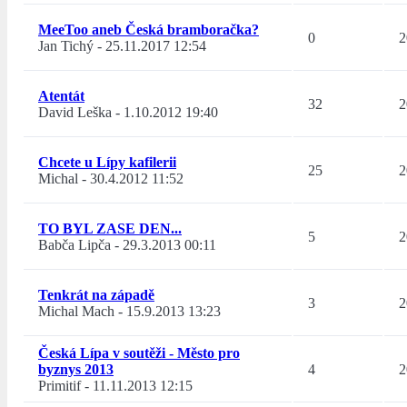
MeeToo aneb Česká bramboračka?
0
2
Jan Tichý
-
25.11.2017 12:54
Atentát
32
2
David Leška
-
1.10.2012 19:40
Chcete u Lípy kafilerii
25
2
Michal
-
30.4.2012 11:52
TO BYL ZASE DEN...
5
2
Babča Lipča
-
29.3.2013 00:11
Tenkrát na západě
3
2
Michal Mach
-
15.9.2013 13:23
Česká Lípa v soutěži - Město pro
byznys 2013
4
2
Primitif
-
11.11.2013 12:15