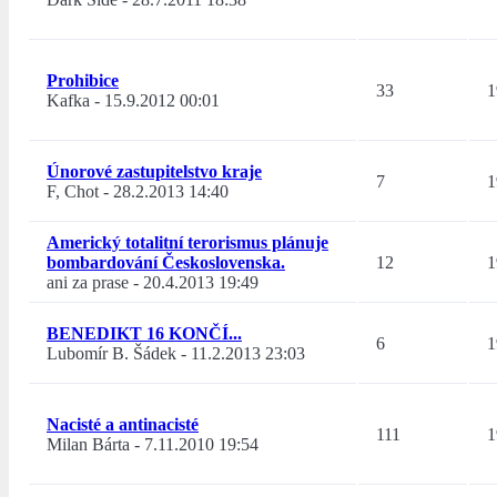
Prohibice
33
1
Kafka
-
15.9.2012 00:01
Únorové zastupitelstvo kraje
7
1
F, Chot
-
28.2.2013 14:40
Americký totalitní terorismus plánuje
bombardování Československa.
12
1
ani za prase
-
20.4.2013 19:49
BENEDIKT 16 KONČÍ...
6
1
Lubomír B. Šádek
-
11.2.2013 23:03
Nacisté a antinacisté
111
1
Milan Bárta
-
7.11.2010 19:54