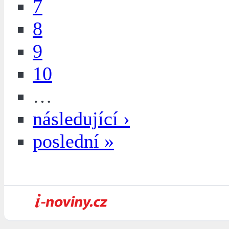
7
8
9
10
…
následující ›
poslední »