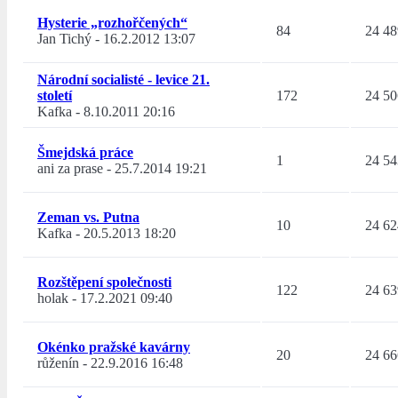
Hysterie „rozhořčených“
84
24 48
Jan Tichý
-
16.2.2012 13:07
Národní socialisté - levice 21.
století
172
24 50
Kafka
-
8.10.2011 20:16
Šmejdská práce
1
24 54
ani za prase
-
25.7.2014 19:21
Zeman vs. Putna
10
24 62
Kafka
-
20.5.2013 18:20
Rozštěpení společnosti
122
24 63
holak
-
17.2.2021 09:40
Okénko pražské kavárny
20
24 66
růženín
-
22.9.2016 16:48