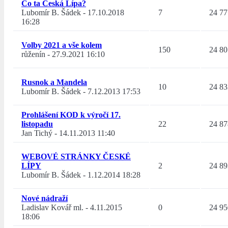
Co ta Česká Lípa?
Lubomír B. Šádek
-
17.10.2018
7
24 77
16:28
Volby 2021 a vše kolem
150
24 80
růženín
-
27.9.2021 16:10
Rusnok a Mandela
10
24 83
Lubomír B. Šádek
-
7.12.2013 17:53
Prohlášení KOD k výročí 17.
listopadu
22
24 87
Jan Tichý
-
14.11.2013 11:40
WEBOVÉ STRÁNKY ČESKÉ
LÍPY
2
24 89
Lubomír B. Šádek
-
1.12.2014 18:28
Nové nádraží
Ladislav Kovář ml.
-
4.11.2015
0
24 95
18:06