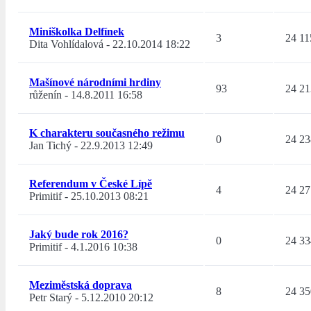
Miniškolka Delfínek
3
24 11
Dita Vohlídalová
-
22.10.2014 18:22
Mašínové národními hrdiny
93
24 21
růženín
-
14.8.2011 16:58
K charakteru současného režimu
0
24 23
Jan Tichý
-
22.9.2013 12:49
Referendum v České Lípě
4
24 27
Primitif
-
25.10.2013 08:21
Jaký bude rok 2016?
0
24 33
Primitif
-
4.1.2016 10:38
Meziměstská doprava
8
24 35
Petr Starý
-
5.12.2010 20:12