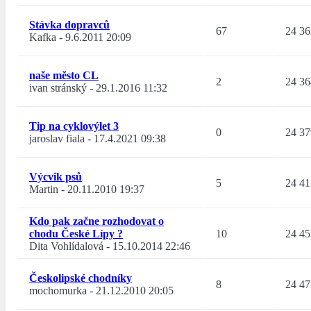
Stávka dopravců
67
24 36
Kafka
-
9.6.2011 20:09
naše město CL
2
24 36
ivan stránský
-
29.1.2016 11:32
Tip na cyklovýlet 3
0
24 37
jaroslav fiala
-
17.4.2021 09:38
Výcvik psů
5
24 41
Martin
-
20.11.2010 19:37
Kdo pak začne rozhodovat o
chodu České Lípy ?
10
24 45
Dita Vohlídalová
-
15.10.2014 22:46
Českolipské chodníky
8
24 47
mochomurka
-
21.12.2010 20:05