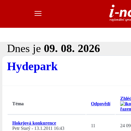
Dnes je
09. 08. 2026
Hydepark
Zhlé
Téma
Odpovědí
Hokejová konkurence
11
24 09
Petr Starý
-
13.1.2011 16:43