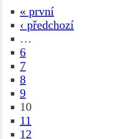
« první
‹ předchozí
…
6
7
8
9
10
11
12