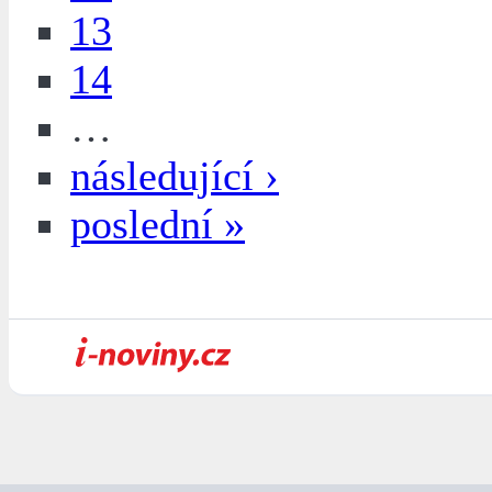
13
14
…
následující ›
poslední »