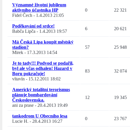
Významné životní jubileum
aktivního účastníka HP
0
22 321
Fidel Čech
-
1.4.2013 21:05
Poděkování od srdce!
6
20 621
Babča Lipča
-
1.4.2013 19:57
Má Česká Lípa koupit městský
stadion?
57
25 948
Mirek
-
17.3.2013 14:54
Je to tady!!! Podvod se podařil,
byl ale včas odhalen! Hazard v
83
32 074
Boru pokračuje!
vltavín
-
15.12.2011 18:02
Americký totalitní terorismus
plánuje bombardování
12
19 345
Československa.
ani za prase
-
20.4.2013 19:49
tankodrom U Obecního lesa
0
23 767
Lucie H.
-
28.4.2013 16:27