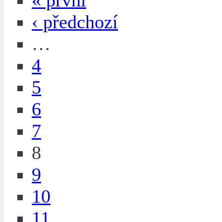
« první
‹ předchozí
…
4
5
6
7
8
9
10
11