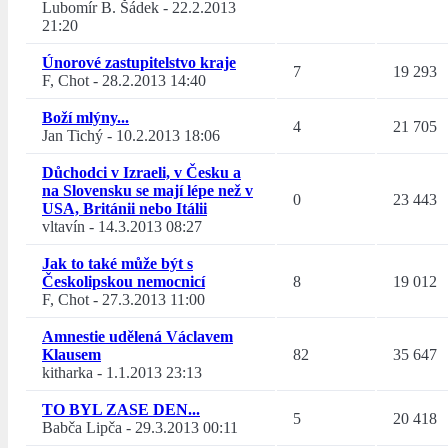
Lubomír B. Šádek
-
22.2.2013
21:20
Únorové zastupitelstvo kraje
7
19 293
F, Chot
-
28.2.2013 14:40
Boží mlýny...
4
21 705
Jan Tichý
-
10.2.2013 18:06
Důchodci v Izraeli, v Česku a
na Slovensku se mají lépe než v
0
23 443
USA, Británii nebo Itálii
vltavín
-
14.3.2013 08:27
Jak to také může být s
Českolipskou nemocnicí
8
19 012
F, Chot
-
27.3.2013 11:00
Amnestie udělená Václavem
Klausem
82
35 647
kitharka
-
1.1.2013 23:13
TO BYL ZASE DEN...
5
20 418
Babča Lipča
-
29.3.2013 00:11