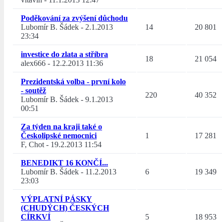
Poděkování za zvýšení důchodu
Lubomír B. Šádek
-
2.1.2013
14
20 801
23:34
investice do zlata a stříbra
18
21 054
alex666
-
12.2.2013 11:36
Prezidentská volba - první kolo
- soutěž
220
40 352
Lubomír B. Šádek
-
9.1.2013
00:51
Za týden na kraji také o
Českolipské nemocnici
1
17 281
F, Chot
-
19.2.2013 11:54
BENEDIKT 16 KONČÍ...
Lubomír B. Šádek
-
11.2.2013
6
19 349
23:03
VÝPLATNÍ PÁSKY
(CHUDÝCH) ČESKÝCH
CÍRKVÍ
5
18 953