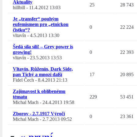
Aktuality
25
28 743
hillbill
-
11.4.2012 13:03
Je „transfer“ pouhým
eufemismem pro „etnickou
0
22 224
čistku“?
vltavín
-
4.5.2013 13:30
Šedá síla sílí! – Grey power is
growing!
0
22 393
vltavín
-
23.5.2013 13:53
Vltavín, Růženín, Dark Side,
pan Tichý a mnozí další
17
20 895
Fidel Čech
-
8.4.2013 21:13
Zajímavost k oblíbenému
tématu
229
53 451
Michal Mach
-
24.4.2013 19:58
Zborov - 2.7.1917 Výročí
0
23 361
Michal Mach
-
2.7.2013 09:52