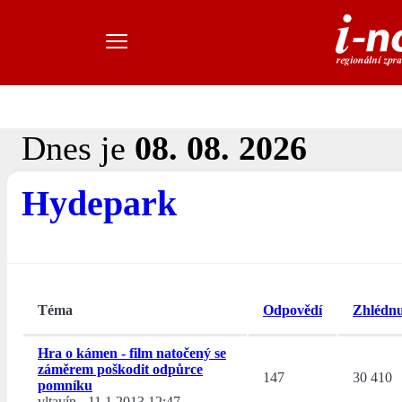
Dnes je
08. 08. 2026
Hydepark
Téma
Odpovědí
Zhlédnu
Hra o kámen - film natočený se
záměrem poškodit odpůrce
147
30 410
pomníku
vltavín
-
11.1.2013 12:47