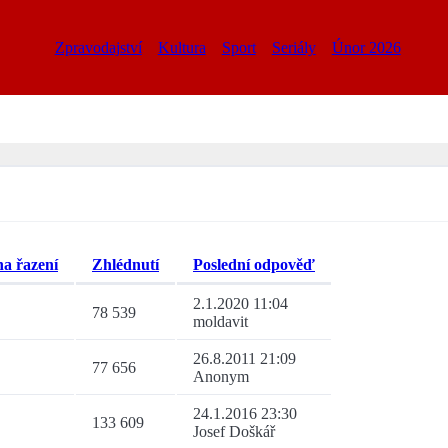
Zpravodajství
Kultura
Sport
Seriály
Únor 2026
Zhlédnutí
Poslední odpověď
2.1.2020 11:04
78 539
moldavit
26.8.2011 21:09
77 656
Anonym
24.1.2016 23:30
133 609
Josef Doškář