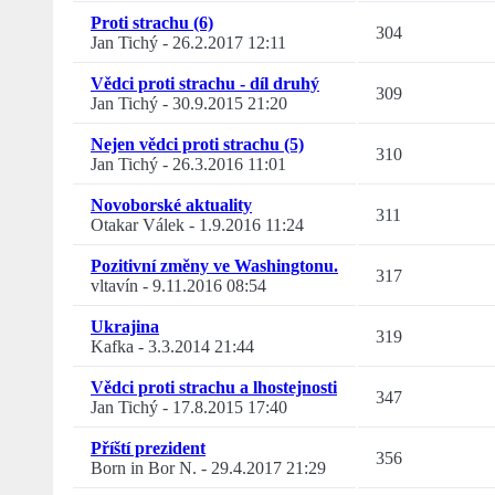
Proti strachu (6)
304
Jan Tichý
-
26.2.2017 12:11
Vědci proti strachu - díl druhý
309
Jan Tichý
-
30.9.2015 21:20
Nejen vědci proti strachu (5)
310
Jan Tichý
-
26.3.2016 11:01
Novoborské aktuality
311
Otakar Válek
-
1.9.2016 11:24
Pozitivní změny ve Washingtonu.
317
vltavín
-
9.11.2016 08:54
Ukrajina
319
Kafka
-
3.3.2014 21:44
Vědci proti strachu a lhostejnosti
347
Jan Tichý
-
17.8.2015 17:40
Příští prezident
356
Born in Bor N.
-
29.4.2017 21:29