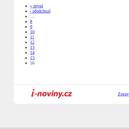
« první
‹ předchozí
…
8
9
10
11
12
13
14
15
16
Zprav