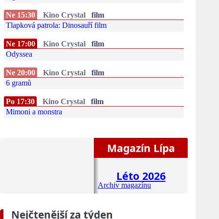
Ne 15:30
Kino Crystal
film
Tlapková patrola: Dinosauří film
Ne 17:00
Kino Crystal
film
Odyssea
Ne 20:00
Kino Crystal
film
6 gramů
Po 17:30
Kino Crystal
film
Mimoni a monstra
Magazín Lípa
Léto 2026
Archiv magazínu
Nejčtenější za týden