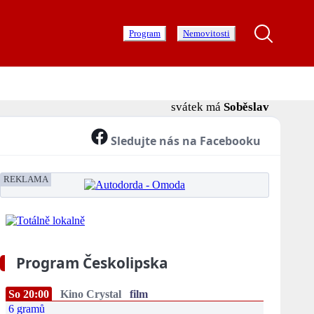
Program
Nemovitosti
svátek má
Soběslav
Sledujte nás na Facebooku
REKLAMA
Program Českolipska
So 20:00
Kino Crystal
film
6 gramů