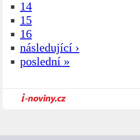
14
15
16
následující ›
poslední »