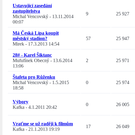
Ustavující zasedání
zastupitelstva
9
25 927
Michal Vencovský
-
13.11.2014
00:07
Má Česká Lípa koupit
městský stadion?
57
25 947
Mirek
-
17.3.2013 14:54
28# - Karel Šiktanc
Mufufínek Obecný
-
13.6.2014
2
25 971
13:06
Štafeta pro Růženku
Michal Vencovský
-
1.5.2015
0
25 974
18:58
Výbory
0
26 005
Kafka
-
4.1.2011 20:42
Vraťme se už raději k filmům
17
26 049
Kafka
-
21.1.2013 19:19