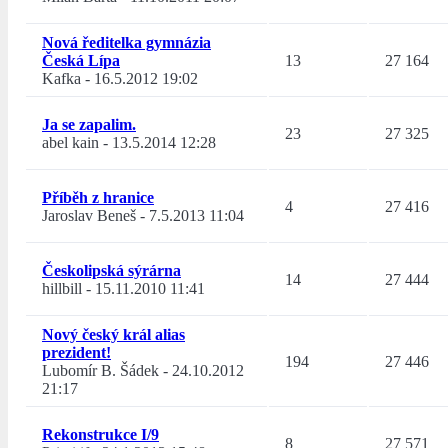
Nová ředitelka gymnázia
Česká Lípa
13
27 164
Kafka
-
16.5.2012 19:02
Ja se zapalim.
23
27 325
abel kain
-
13.5.2014 12:28
Příběh z hranice
4
27 416
Jaroslav Beneš
-
7.5.2013 11:04
Českolipská sýrárna
14
27 444
hillbill
-
15.11.2010 11:41
Nový český král alias
prezident!
194
27 446
Lubomír B. Šádek
-
24.10.2012
21:17
Rekonstrukce I/9
8
27 571