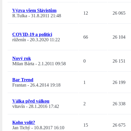
Výzva všem Slávistům
12
26 065
R.Tulka
-
31.8.2011 21:48
COVID-19 a politici
66
26 104
růženín
-
20.3.2020 11:22
Nový rok
0
26 151
Milan Bárta
-
2.1.2011 09:58
Bar Trend
1
26 199
Frantan
-
26.4.2014 19:18
Válka před válkou
2
26 338
vltavín
-
28.1.2016 17:42
Koho volit?
15
26 675
Jan Tichý
-
10.8.2017 16:10