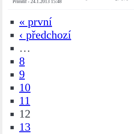
Primitif
-
24.1.2013 15:48
« první
‹ předchozí
…
8
9
10
11
12
13