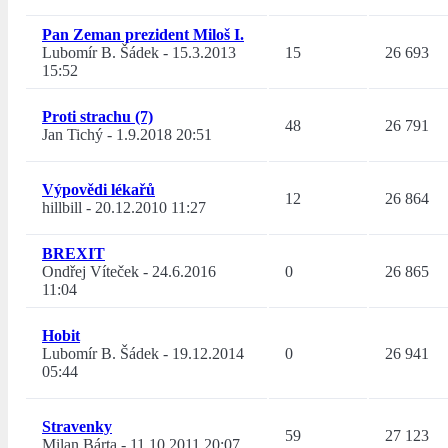
Pan Zeman prezident Miloš I.
Lubomír B. Šádek
-
15.3.2013
15
26 693
15:52
Proti strachu (7)
48
26 791
Jan Tichý
-
1.9.2018 20:51
Výpovědi lékařů
12
26 864
hillbill
-
20.12.2010 11:27
BREXIT
Ondřej Víteček
-
24.6.2016
0
26 865
11:04
Hobit
Lubomír B. Šádek
-
19.12.2014
0
26 941
05:44
Stravenky
59
27 123
Milan Bárta
-
11.10.2011 20:07