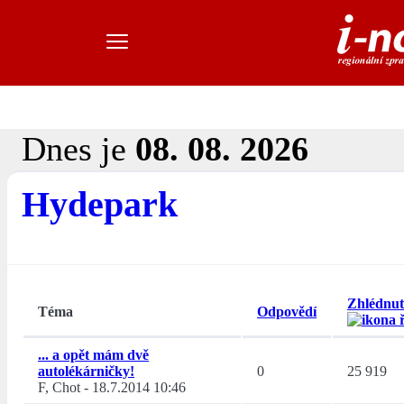
Dnes je
08. 08. 2026
Hydepark
Zhlédnut
Téma
Odpovědí
... a opět mám dvě
autolékárničky!
0
25 919
F, Chot
-
18.7.2014 10:46