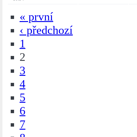
« první
‹ předchozí
1
2
3
4
5
6
7