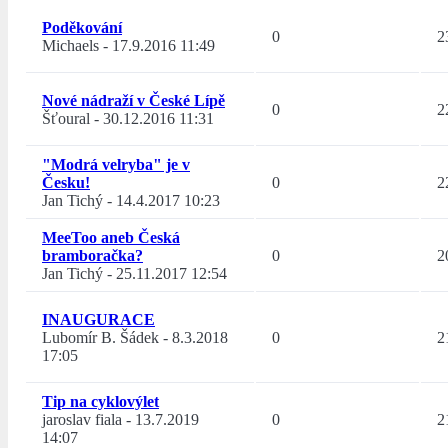
Poděkování
0
2
Michaels
-
17.9.2016 11:49
Nové nádraží v České Lípě
0
2
Šťoural
-
30.12.2016 11:31
"Modrá velryba" je v
Česku!
0
2
Jan Tichý
-
14.4.2017 10:23
MeeToo aneb Česká
bramboračka?
0
2
Jan Tichý
-
25.11.2017 12:54
INAUGURACE
Lubomír B. Šádek
-
8.3.2018
0
2
17:05
Tip na cyklovýlet
jaroslav fiala
-
13.7.2019
0
2
14:07