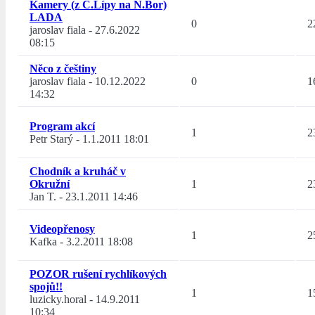
Kamery (z Č.Lípy na N.Bor)
LADA
0
2
jaroslav fiala
-
27.6.2022
08:15
Něco z češtiny
jaroslav fiala
-
10.12.2022
0
1
14:32
Program akcí
1
2
Petr Starý
-
1.1.2011 18:01
Chodník a kruháč v
Okružní
1
2
Jan T.
-
23.1.2011 14:46
Videopřenosy
1
2
Kafka
-
3.2.2011 18:08
POZOR rušení rychlíkových
spojů!!
1
1
luzicky.horal
-
14.9.2011
10:34