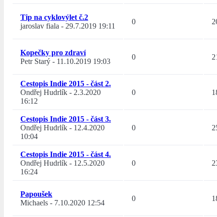
Tip na cyklovýlet č.2
0
2
jaroslav fiala
-
29.7.2019 19:11
Kopečky pro zdraví
0
2
Petr Starý
-
11.10.2019 19:03
Cestopis Indie 2015 - část 2.
Ondřej Hudrlík
-
2.3.2020
0
1
16:12
Cestopis Indie 2015 - část 3.
Ondřej Hudrlík
-
12.4.2020
0
2
10:04
Cestopis Indie 2015 - část 4.
Ondřej Hudrlík
-
12.5.2020
0
2
16:24
Papoušek
0
1
Michaels
-
7.10.2020 12:54