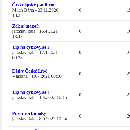
Českolipský pantheon
Milan Bárta
-
23.11.2020
0
1
18:25
Zelení magoři
jaroslav fiala
-
16.4.2021
0
1
13:48
Tip na cyklovýlet 3
jaroslav fiala
-
17.4.2021
0
2
09:38
Děti v České Lípě
0
2
Vladana
-
10.7.2021 00:00
Tip na cyklovýlet 4
0
2
jaroslav fiala
-
1.4.2022 16:15
Pozor na bubáky
0
2
jaroslav fiala
-
8.5.2022 10:54