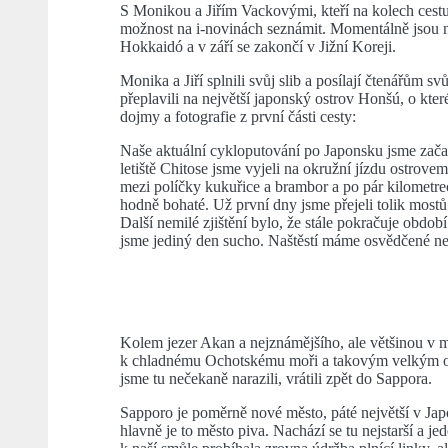
S Monikou a Jiřím Vackovými, kteří na kolech cestuj
možnost na i-novinách seznámit. Momentálně jsou na
Hokkaidó a v září se zakončí v Jižní Koreji.
Monika a Jiří splnili svůj slib a posílají čtenářům 
přeplavili na největší japonský ostrov Honšú, o kte
dojmy a fotografie z první části cesty:
Naše aktuální cykloputování po Japonsku jsme zača
letiště Chitose jsme vyjeli na okružní jízdu ostrove
mezi políčky kukuřice a brambor a po pár kilometrec
hodně bohaté. Už první dny jsme přejeli tolik mostů 
Další nemilé zjištění bylo, že stále pokračuje obdob
jsme jediný den sucho. Naštěstí máme osvědčené nep
Kolem jezer Akan a nejznámějšího, ale většinou v m
k chladnému Ochotskému moři a takovým velkým okr
jsme tu nečekaně narazili, vrátili zpět do Sappora.
Sapporo je poměrně nové město, páté největší v Jap
hlavně je to město piva. Nachází se tu nejstarší a je