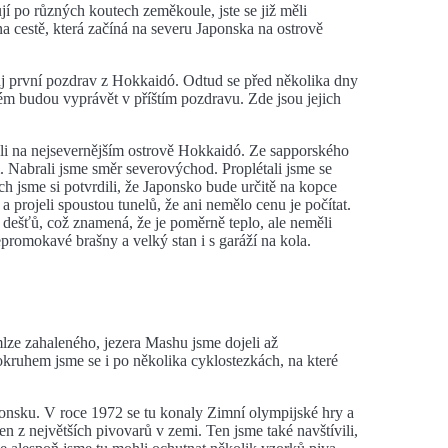
í po různých koutech zeměkoule, jste se již měli
 cestě, která začíná na severu Japonska na ostrově
svůj první pozdrav z Hokkaidó. Odtud se před několika dny
rém budou vyprávět v příštím pozdravu. Zde jsou jejich
li na nejsevernějším ostrově Hokkaidó. Ze sapporského
m. Nabrali jsme směr severovýchod. Proplétali jsme se
h jsme si potvrdili, že Japonsko bude určitě na kopce
a projeli spoustou tunelů, že ani nemělo cenu je počítat.
í dešťů, což znamená, že je poměrně teplo, ale neměli
romokavé brašny a velký stan i s garáží na kola.
lze zahaleného, jezera Mashu jsme dojeli až
uhem jsme se i po několika cyklostezkách, na které
onsku. V roce 1972 se tu konaly Zimní olympijské hry a
den z největších pivovarů v zemi. Ten jsme také navštívili,