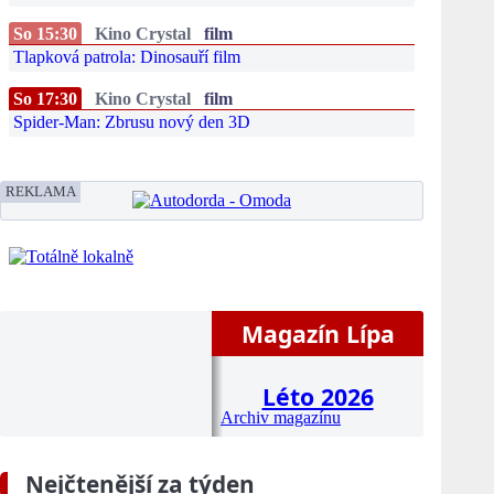
So 15:30
Kino Crystal
film
Tlapková patrola: Dinosauří film
So 17:30
Kino Crystal
film
Spider-Man: Zbrusu nový den 3D
REKLAMA
Magazín Lípa
Léto 2026
Archiv magazínu
Nejčtenější za týden