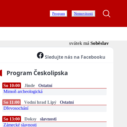
Program
Nemovitosti
svátek má
Soběslav
Sledujte nás na Facebooku
Program Českolipska
So 10:00
Jinde
Ostatní
Mimoň archeologická
So 11:00
Vodní hrad Lipý
Ostatní
Dřevosochání
So 13:00
Doksy
slavnosti
Zámecké slavnosti