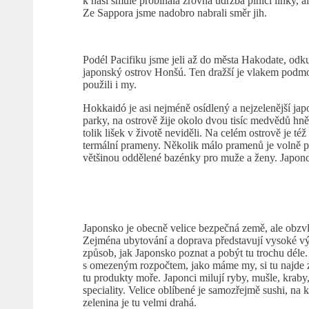
k naší smůle probíhala zrovna údržba plnící linky, a
Ze Sappora jsme nadobro nabrali směr jih.
Podél Pacifiku jsme jeli až do města Hakodate, odk
japonský ostrov Honšú. Ten dražší je vlakem podmořs
použili i my.
Hokkaidó je asi nejméně osídlený a nejzelenější jap
parky, na ostrově žije okolo dvou tisíc medvědů hně
tolik lišek v životě neviděli. Na celém ostrově je té
termální prameny. Několik málo pramenů je volně př
většinou oddělené bazénky pro muže a ženy. Japonci
Japonsko je obecně velice bezpečná země, ale obzv
Zejména ubytování a doprava představují vysoké výd
způsob, jak Japonsko poznat a pobýt tu trochu déle.
s omezeným rozpočtem, jako máme my, si tu najde z
tu produkty moře. Japonci milují ryby, mušle, kraby,
speciality. Velice oblíbené je samozřejmě sushi, na 
zelenina je tu velmi drahá.