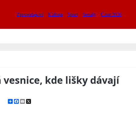
Zpravodajství
Kultura
Sport
Seriály
Únor 2026
vesnice, kde lišky dávají
Share
Facebook
Email
X