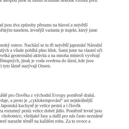
le alespoň jsme tu mohli ochutnat několik vzorků piva.
ud jsou dva způsoby přesunu na hlavní a největší
kým tunelem, levnější varianta je trajekt, který jsme
onský ostrov. Nachází se tu tři největší japonské Národní
dých a všude pobíhá plno lišek. Sami jsme na vlastní oči
ž velká geotermální aktivita a na mnoha místech vyvěrají
ístupných, jinak je voda svedena do lázní, kde jsou
 tyto lázně nazývají Onsen.
láště pro člověka z východní Evropy poměrně drahá.
aje, a proto je „cyklokempování“ asi nejideálnější
 Japonská kuchyně je velice pestrá a i člověk
a rozumný peníz velice dobré jídlo. Poměrně levné jsou
 chobotnice, všelijaké řasy a další pro nás často neznámé
které narazíte téměř na každém rohu. Za to ovoce a