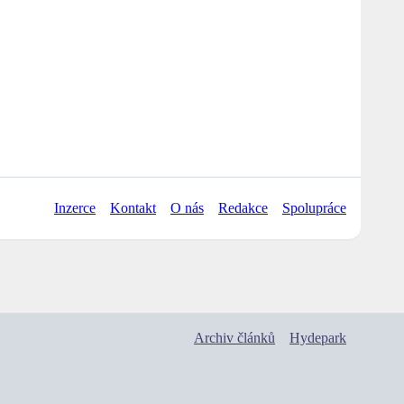
Inzerce
Kontakt
O nás
Redakce
Spolupráce
Archiv článků
Hydepark