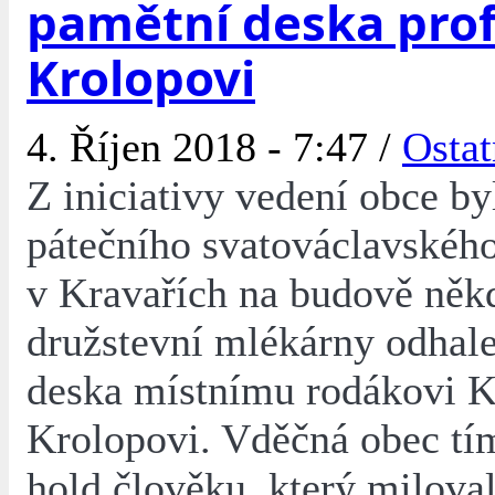
pamětní deska prof
Krolopovi
4. Říjen 2018 - 7:47 /
Ostat
Z iniciativy vedení obce b
pátečního svatováclavskéh
v Kravařích na budově někd
družstevní mlékárny odhal
deska místnímu rodákovi K
Krolopovi. Vděčná obec tí
hold člověku, který miloval