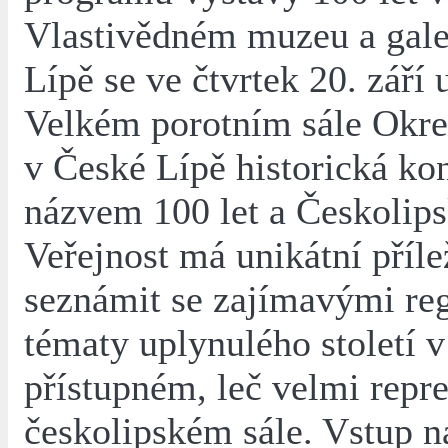
Vlastivědném muzeu a gale
Lípě se ve čtvrtek 20. září 
Velkém porotním sále Okre
v České Lípě historická ko
názvem 100 let a Českolips
Veřejnost má unikátní příle
seznámit se zajímavými re
tématy uplynulého století v
přístupném, leč velmi repr
českolipském sále. Vstup n