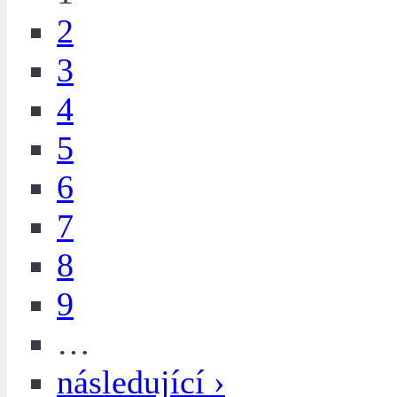
2
3
4
5
6
7
8
9
…
následující ›