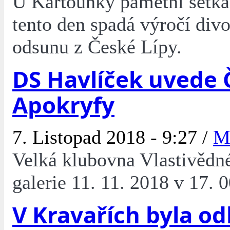
U Kartounky pamětní setká
tento den spadá výročí div
odsunu z České Lípy.
DS Havlíček uvede
Apokryfy
7. Listopad 2018 - 9:27 /
M
Velká klubovna Vlastivědn
galerie 11. 11. 2018 v 17. 
V Kravařích byla o