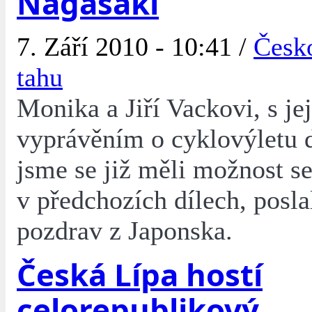
Nagasaki
7. Září 2010 - 10:41 /
Česko
tahu
Monika a Jiří Vackovi, s je
vyprávěním o cyklovýletu 
jsme se již měli možnost s
v předchozích dílech, poslal
pozdrav z Japonska.
Česká Lípa hostí
celorepublikový