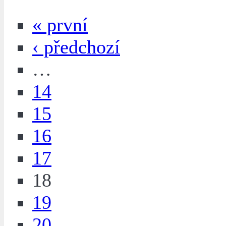
« první
‹ předchozí
…
14
15
16
17
18
19
20