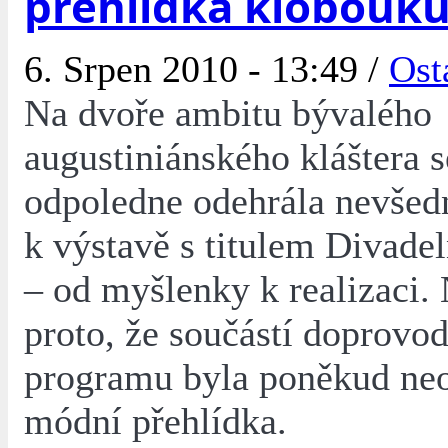
přehlídka klobouk
6. Srpen 2010 - 13:49 /
Ost
Na dvoře ambitu bývalého
augustiniánského kláštera s
odpoledne odehrála nevšedn
k výstavě s titulem Divade
– od myšlenky k realizaci.
proto, že součástí doprovo
programu byla poněkud ne
módní přehlídka.