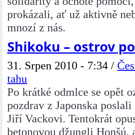
solidarity a ochotě pomoci,
prokázali, ať už aktivně ne
mnozí z nás.
Shikoku – ostrov p
31. Srpen 2010 - 7:34 /
Čes
tahu
Po krátké odmlce se opět oz
pozdrav z Japonska poslali
Jiří Vackovi. Tentokrát opus
betonovou džungli Honšú, 