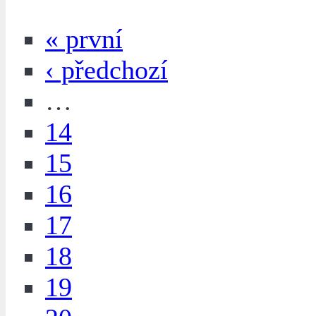
« první
‹ předchozí
…
14
15
16
17
18
19