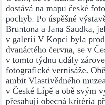
dostává na mapu české foto
pochyb. Po úspěšné výstav
Bruntona a Jana Saudka, je
v galerii V Kopci byla pro
dvanáctého června, se v Če
v tomto týdnu udály zárov
fotografické vernisáže. Obě
ambit Vlastivědného muzea 
v České Lípě a obě svým 
přesahují obecná kritéria p