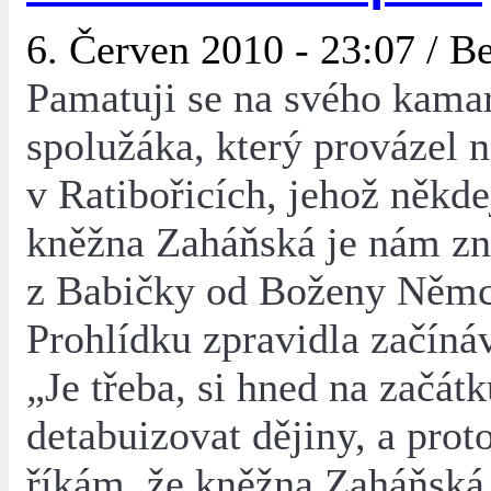
6. Červen 2010 - 23:07 /
Be
Pamatuji se na svého kama
spolužáka, který provázel 
v Ratibořicích, jehož někde
kněžna Zaháňská je nám z
z Babičky od Boženy Němc
Prohlídku zpravidla začínáv
„Je třeba, si hned na začátk
detabuizovat dějiny, a pro
říkám, že kněžna Zaháňská