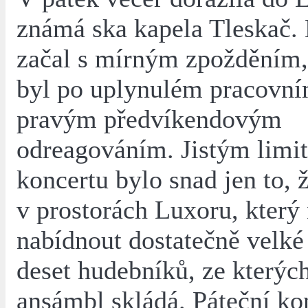
známá ska kapela Tleskač.
začal s mírným zpožděním, 
byl po uplynulém pracovní
pravým předvíkendovým
odreagováním. Jistým limi
koncertu bylo snad jen to, 
v prostorách Luxoru, kter
nabídnout dostatečně velk
deset hudebníků, ze kterých
ansámbl skládá. Páteční ko