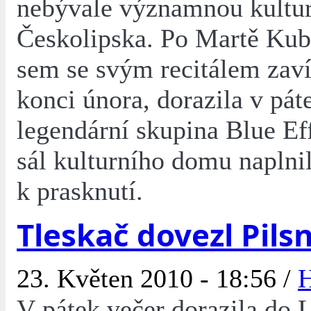
nebývale významnou kultur
Českolipska. Po Martě Kubi
sem se svým recitálem zaví
konci února, dorazila v pát
legendární skupina Blue Eff
sál kulturního domu naplni
k prasknutí.
Tleskač dovezl Pils
23. Květen 2010 - 18:56 /
V pátek večer dorazila do 