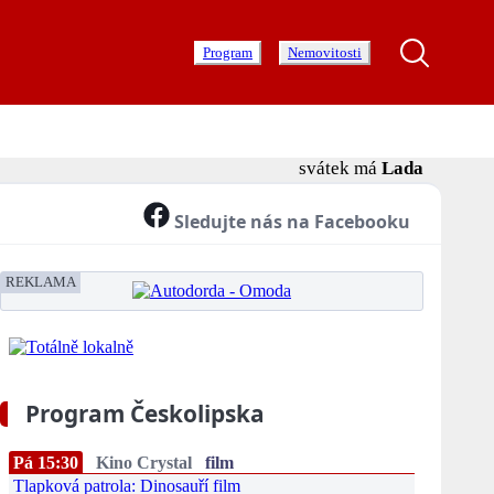
Program
Nemovitosti
svátek má
Lada
Sledujte nás na Facebooku
REKLAMA
Program Českolipska
Pá 15:30
Kino Crystal
film
Tlapková patrola: Dinosauří film