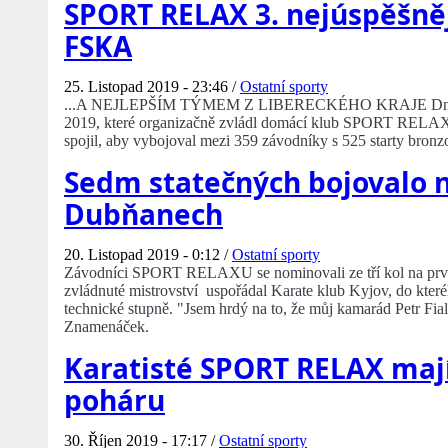
SPORT RELAX 3. nejúspěšně
FSKA
25. Listopad 2019 - 23:46 /
Ostatní sporty
...A NEJLEPŠÍM TÝMEM Z LIBERECKÉHO KRAJE Dne 23.1
2019, které organizačně zvládl domácí klub SPORT RELAX. 
spojil, aby vybojoval mezi 359 závodníky s 525 starty bron
Sedm statečných bojovalo 
Dubňanech
20. Listopad 2019 - 0:12 /
Ostatní sporty
Závodníci SPORT RELAXU se nominovali ze tří kol na prvn
zvládnuté mistrovství uspořádal Karate klub Kyjov, do kter
technické stupně. "Jsem hrdý na to, že můj kamarád Petr Fia
Znamenáček.
Karatisté SPORT RELAX mají
poháru
30. Říjen 2019 - 17:17 /
Ostatní sporty