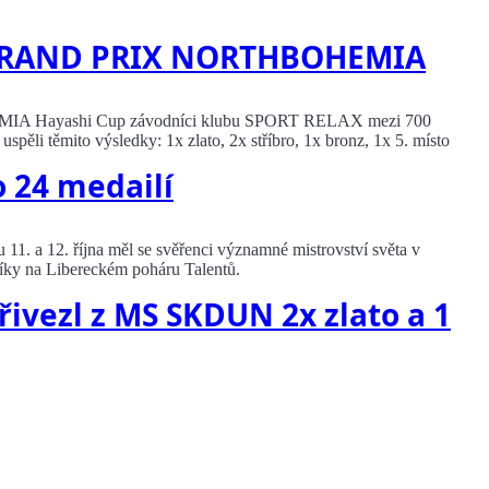
 GRAND PRIX NORTHBOHEMIA
IA Hayashi Cup závodníci klubu SPORT RELAX mezi 700
uspěli těmito výsledky: 1x zlato, 2x stříbro, 1x bronz, 1x 5. místo
 24 medailí
11. a 12. října měl se svěřenci významné mistrovství světa v
níky na Libereckém poháru Talentů.
ivezl z MS SKDUN 2x zlato a 1