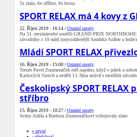
5x zlato, 6x stříbro, 9x bronz
SPORT RELAX má 4 kovy z
22. Říjen 2019 - 16:14 /
Ostatní sporty
Na 51. mezinárodní soutěži GRAND PRIX NORTHBOHEM
závodníky z 10 států (nejvzdálenější Saudská Arábie a Indie) 
Mládí SPORT RELAX přivezlo
16. Říjen 2019 - 15:00 /
Ostatní sporty
Trenér Pavel Znamenáček měl napilno, když v pátek a sobotu 
Karlových Varech a neděli 13. října strávil s menšími závod
Českolipský SPORT RELAX př
stříbro
15. Říjen 2019 - 10:27 /
Ostatní sporty
Sestry Adéla a Barbora Znamenáčkovi vybojovaly zlato
« první
‹ předchozí