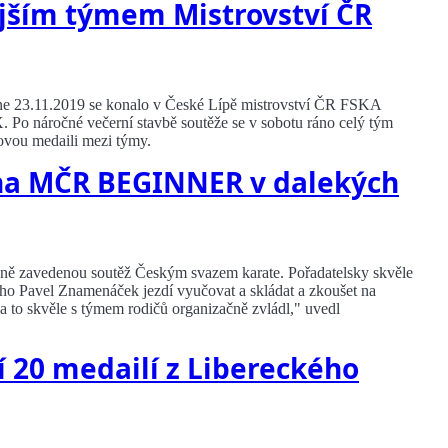
jším týmem Mistrovství ČR
1.2019 se konalo v České Lípě mistrovství ČR FSKA
Po náročné večerní stavbě soutěže se v sobotu ráno celý tým
zovou medaili mezi týmy.
na MČR BEGINNER v dalekých
ě zavedenou soutěž Českým svazem karate. Pořadatelsky skvěle
ého Pavel Znamenáček jezdí vyučovat a skládat a zkoušet na
la to skvěle s týmem rodičů organizačně zvládl," uvedl
 20 medailí z Libereckého