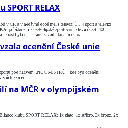
ubu SPORT RELAX
 v ČR a v nedávné době měl s televizí ČT 4 sport a televizí
KA, pořádaném v českolipské sportovní hale za účasti 406
ojenost byla i na straně závodníků a trenérů.
zala ocenění České unie
sportů pod názvem ,,NOC MISTRŮ", kde byli oceněni
vizních kamer.
ilí na MČR v olympijském
. Bilance klubu SPORT RELAX: 1x zlato, 1x stříbro, 3x bronz, 2x