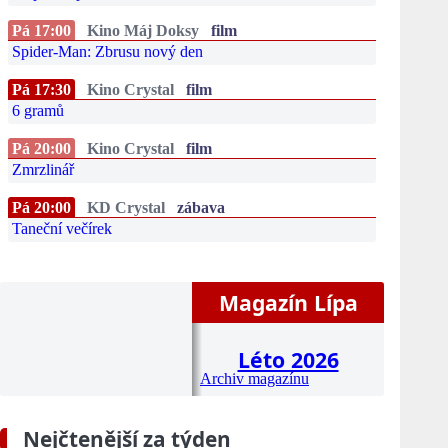
Pá 17:00
Kino Máj Doksy
film
Spider-Man: Zbrusu nový den
Pá 17:30
Kino Crystal
film
6 gramů
Pá 20:00
Kino Crystal
film
Zmrzlinář
Pá 20:00
KD Crystal
zábava
Taneční večírek
Magazín Lípa
Léto 2026
Archiv magazínu
Nejčtenější za týden