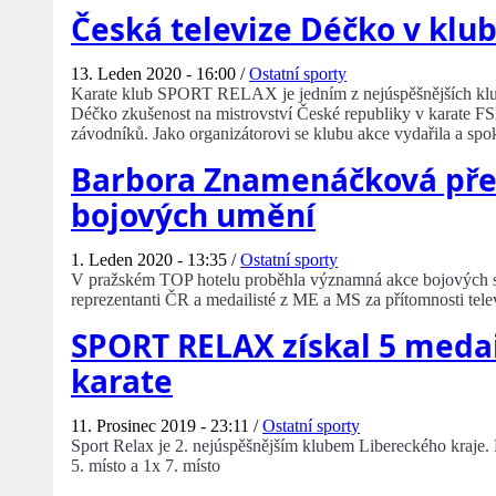
Česká televize Déčko v kl
13. Leden 2020 - 16:00 /
Ostatní sporty
Karate klub SPORT RELAX je jedním z nejúspěšnějších klubů
Déčko zkušenost na mistrovství České republiky v karate FS
závodníků. Jako organizátorovi se klubu akce vydařila a spok
Barbora Znamenáčková přev
bojových umění
1. Leden 2020 - 13:35 /
Ostatní sporty
V pražském TOP hotelu proběhla významná akce bojových 
reprezentanti ČR a medailisté z ME a MS za přítomnosti tele
SPORT RELAX získal 5 meda
karate
11. Prosinec 2019 - 23:11 /
Ostatní sporty
Sport Relax je 2. nejúspěšnějším klubem Libereckého kraje
5. místo a 1x 7. místo