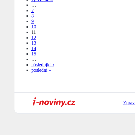
…
7
8
9
10
11
12
13
14
15
…
následující ›
poslední »
Zprav