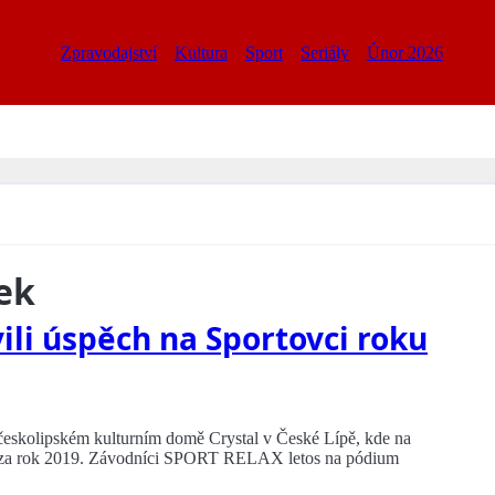
Zpravodajství
Kultura
Sport
Seriály
Únor 2026
ek
ili úspěch na Sportovci roku
v českolipském kulturním domě Crystal v České Lípě, kde na
vci za rok 2019. Závodníci SPORT RELAX letos na pódium