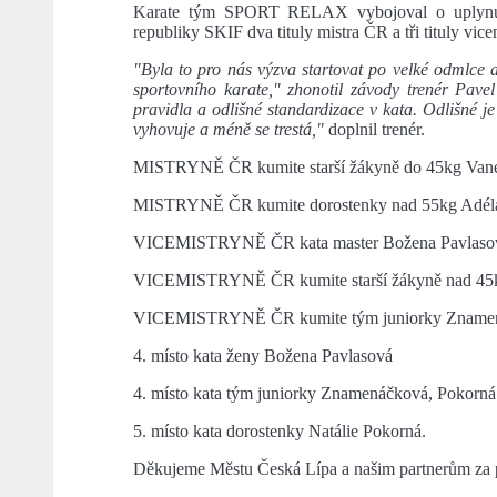
Karate tým SPORT RELAX vybojoval o uplynul
republiky SKIF dva tituly mistra ČR a tři tituly vic
"Byla to pro nás výzva startovat po velké odmlce a
sportovního karate," zhonotil závody trenér Pave
pravidla a odlišné standardizace v kata. Odlišné je
vyhovuje a méně se trestá,"
doplnil trenér.
MISTRYNĚ ČR kumite starší žákyně do 45kg Van
MISTRYNĚ ČR kumite dorostenky nad 55kg Adél
VICEMISTRYNĚ ČR kata master Božena Pavlaso
VICEMISTRYNĚ ČR kumite starší žákyně nad 45k
VICEMISTRYNĚ ČR kumite tým juniorky Znamená
4. místo kata ženy Božena Pavlasová
4. místo kata tým juniorky Znamenáčková, Pokorná
5. místo kata dorostenky Natálie Pokorná.
Děkujeme Městu Česká Lípa a našim partnerům za 