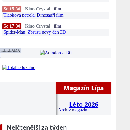
So 15:30
Kino Crystal
film
Tlapková patrola: Dinosauří film
So 17:30
Kino Crystal
film
Spider-Man: Zbrusu nový den 3D
REKLAMA
Magazín Lípa
Léto 2026
Archiv magazínu
Nejčtenější za týden