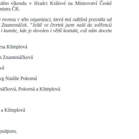
ém víkendu v Hradci Králové na Mistrovství České
emistra ČR.
 rovnou v této organizaci, která má odlišná pravidla od
l Znamenáček. "Ještě ve čtvrtek jsem nalil do svěřenců
 i kumite, kde je dovolen i větší kontakt, což nám docela
esa Klimplová
a Znamenáčková
vá
g Natálie Pokorná
čková, Pokorná a Klimplová
 a Klimplová
podporu.