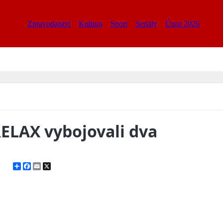
Zpravodajství
Kultura
Sport
Seriály
Únor 2026
ELAX vybojovali dva
Share
Facebook
Email
X