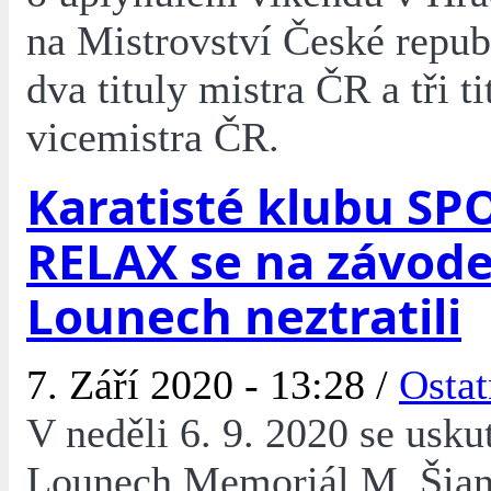
na Mistrovství České repu
dva tituly mistra ČR a tři ti
vicemistra ČR.
Karatisté klubu SP
RELAX se na závode
Lounech neztratili
7. Září 2020 - 13:28 /
Ostat
V neděli 6. 9. 2020 se usku
Lounech Memoriál M. Šian