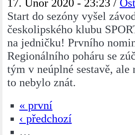
17. Únor 2020 - 23:23 /
Ost
Start do sezóny vyšel závo
českolipského klubu SP
na jedničku! Prvního nomi
Regionálního poháru se zúč
tým v neúplné sestavě, ale
to nebylo znát.
« první
‹ předchozí
…