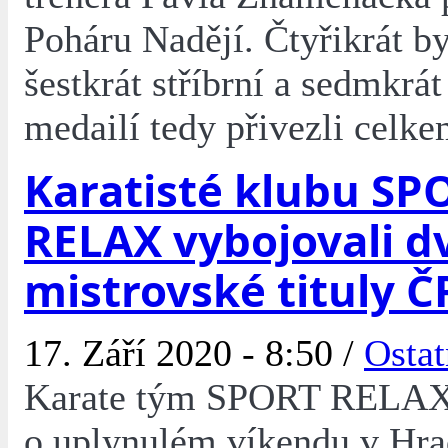
Poháru Nadějí. Čtyřikrát byl
šestkrát stříbrní a sedmkrát
medailí tedy přivezli celke
Karatisté klubu SP
RELAX vybojovali d
mistrovské tituly Č
17. Září 2020 - 8:50 /
Ostat
Karate tým SPORT RELAX
o uplynulém víkendu v Hra