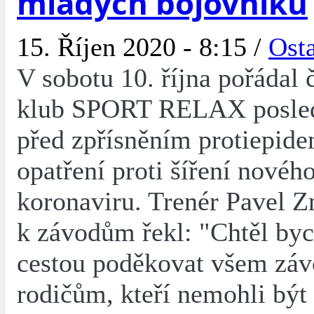
mladých bojovníků
15. Říjen 2020 - 8:15 /
Osta
V sobotu 10. října pořádal 
klub SPORT RELAX posled
před zpřísněním protiepid
opatření proti šíření novéh
koronaviru. Trenér Pavel 
k závodům řekl: "Chtěl byc
cestou poděkovat všem zá
rodičům, kteří nemohli být 