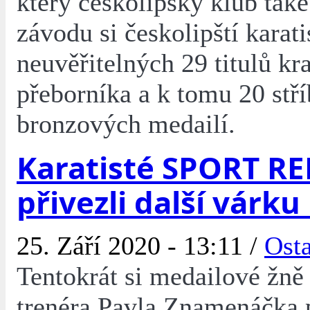
který českolipský klub také
závodu si českolipští karati
neuvěřitelných 29 titulů kr
přeborníka a k tomu 20 stř
bronzových medailí.
Karatisté SPORT R
přivezli další várku
25. Září 2020 - 13:11 /
Osta
Tentokrát si medailové žně
trenéra Pavla Znamenáčka p