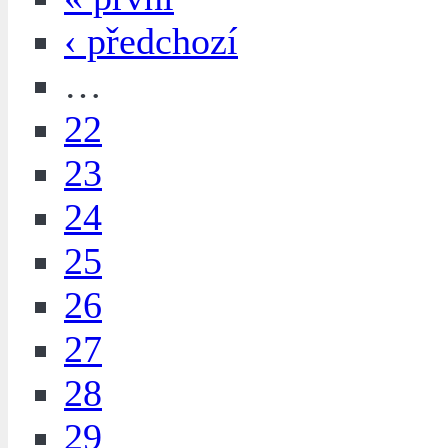
‹ předchozí
…
22
23
24
25
26
27
28
29