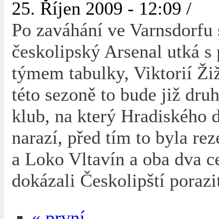
25. Říjen 2009 - 12:09 /
Po zaváhání ve Varnsdorfu 
českolipský Arsenal utká s
týmem tabulky, Viktorií Ži
této sezoně to bude již dru
klub, na který Hradiského 
narazí, před tím to byla rez
a Loko Vltavín a oba dva c
dokázali Českolipští porazi
« první