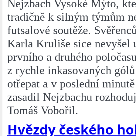
Nejzbach Vysoké Mýto, kter
tradičně k silným týmům n
futsalové soutěže. Svěřenc
Karla Kruliše sice nevyšel
prvního a druhého poločas
z rychle inkasovaných gólů
otřepat a v poslední minut
zasadil Nejzbachu rozhoduj
Tomáš Vobořil.
Hvězdy českého ho