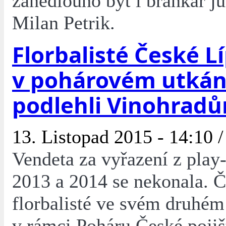
zanedlouho být i brankář j
Milan Petrik.
Florbalisté České L
v pohárovém utkán
podlehli Vinohrad
13. Listopad 2015 - 14:10 
Vendeta za vyřazení z play-o
2013 a 2014 se nekonala. Č
florbalisté ve svém druhém
v rámci Poháru České poji