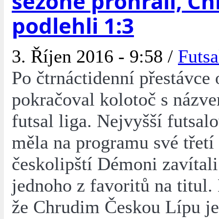
sezoně prohráli, C
podlehli 1:3
3. Říjen 2016 - 9:58 /
Futsa
Po čtrnáctidenní přestávce 
pokračoval kolotoč s názv
futsal liga. Nejvyšší futsal
měla na programu své třetí
českolipští Démoni zavítal
jednoho z favoritů na titul.
že Chrudim Českou Lípu j