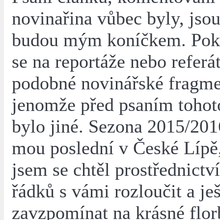
novinařina vůbec byly, jso
budou mým koníčkem. Pok
se na reportáže nebo referá
podobné novinářské fragmen
jenomže před psaním tohoto
bylo jiné. Sezona 2015/2016
mou poslední v České Lípě,
jsem se chtěl prostřednictv
řádků s vámi rozloučit a je
zavzpomínat na krásné flor