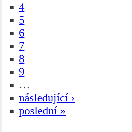
4
5
6
7
8
9
…
následující ›
poslední »