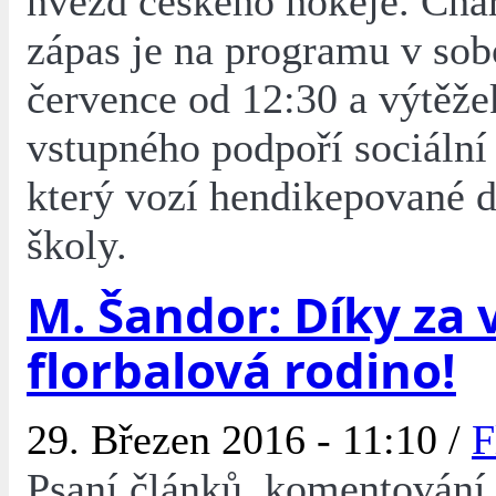
hvězd českého hokeje. Char
zápas je na programu v sob
července od 12:30 a výtěže
vstupného podpoří sociální
který vozí hendikepované d
školy.
M. Šandor: Díky za 
florbalová rodino!
29. Březen 2016 - 11:10 /
F
Psaní článků, komentování