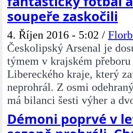
fantastický fotbal a
soupeře zaskočili
4. Říjen 2016 - 5:02 /
Florb
Českolipský Arsenal je do
týmem v krajském přeboru
Libereckého kraje, který z
neprohrál. Z osmi odehran
má bilanci šesti výher a dv
Démoni poprvé v le