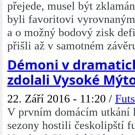
přejede, musel být zklamá
byli favoritovi vyrovnaný
a o možný bodový zisk defi
přišli až v samotném závěru
Démoni v dramatic
zdolali Vysoké Mýt
22. Září 2016 - 11:20 /
Futs
V prvním domácím utkání l
sezony hostili českolipští fu