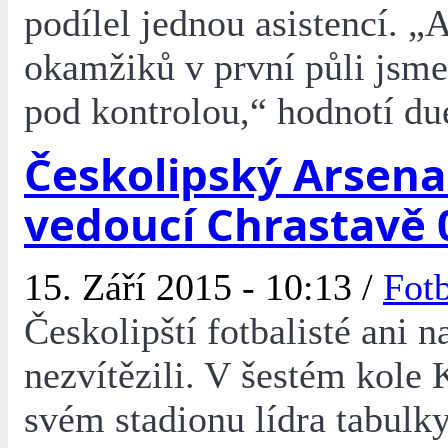
podílel jednou asistencí. „
okamžiků v první půli jsme
pod kontrolou,“ hodnotí due
Českolipský Arsena
vedoucí Chrastavě 
15. Září 2015 - 10:13 /
Fot
Českolipští fotbalisté ani 
nezvítězili. V šestém kole 
svém stadionu lídra tabulk