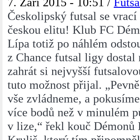
7. Září 2015 - 10:51 /
Futsa
Českolipský futsal se vrací
českou elitu! Klub FC Dém
Lípa totiž po náhlém odsto
z Chance futsal ligy dostal
zahrát si nejvyšší futsalovo
tuto možnost přijal. „Pevně
vše zvládneme, a pokusíme 
více bodů než v minulém p
v lize,“ řekl kouč Démonů 
Kruliš, který tím připomně