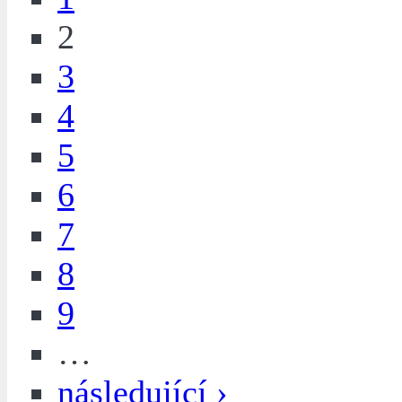
2
3
4
5
6
7
8
9
…
následující ›