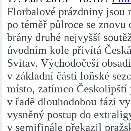
Florbalové prázdniny jsou 
po téměř půlroce se znovu 
brány druhé nejvyšší soutěž
úvodním kole přivítá Česká
Svitav. Východočeši obsadi
v základní části loňské sez
místo, zatímco Českolipští
v řadě dlouhodobou fázi vyh
vysněný postup do extralig
v semifinále překazil pražs