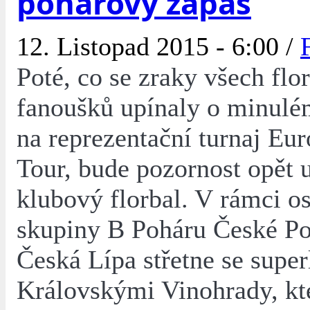
pohárový zápas
12. Listopad 2015 - 6:00 /
Poté, co se zraky všech flo
fanoušků upínaly o minulé
na reprezentační turnaj Eur
Tour, bude pozornost opět 
klubový florbal. V rámci o
skupiny B Poháru České Po
Česká Lípa střetne se supe
Královskými Vinohrady, k