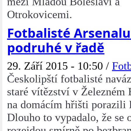
mezi Mladou Boleslaví a
Otrokovicemi.
Fotbalisté Arsenalu 
podruhé v řadě
29. Září 2015 - 10:50 /
Fot
Českolipští fotbalisté navá
staré vítězství v Železném
na domácím hřišti porazili 
Dlouho to vypadalo, že se 
rozejdou smírně po bezbra