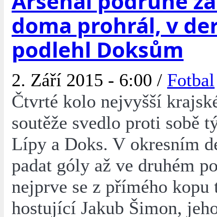
Arsenal podruhé za
doma prohrál, v de
podlehl Doksům
2. Září 2015 - 6:00 /
Fotbal
Čtvrté kolo nejvyšší krajsk
soutěže svedlo proti sobě 
Lípy a Doks. V okresním d
padat góly až ve druhém po
nejprve se z přímého kopu t
hostující Jakub Šimon, je