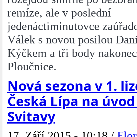
remíze, ale v poslední
jedenáctiminutovce zaúřad
Válek s novou posilou Dan
Kýčkem a tři body nakonec
Ploučnice.
Nová sezona v 1. liz
Česká Lípa na úvod
Svitavy
17. Září 2015 - 10:18 /
Flor