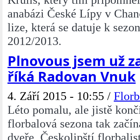
anabázi České Lípy v Chanc
lize, která se datuje k sezo
2012/2013.
Plnovous jsem už za
říká Radovan Vnuk
4. Září 2015 - 10:55 /
Florb
Léto pomalu, ale jistě konč
florbalová sezona tak začín
dveře. Českolipští florbalis