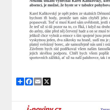
Několik utkání vynechal Karel Kaňkovský, kter
absencí, je možné, že byste se v tabulce pohybova
Karel Kaňkovský je opět jeden ze skalních Démonů. 
bychom tři body, protože tam nám chyběl jeho 
popasovali. Teď si musí Karel sám uvědomit, jestli 
že teď už si dá pozor na to, co říká, i když na dru
do arény, dáte před něj červený hadr a on se musí tv
jelikož chce vyhrát a emoce s tím spojené jsou pros
vyskytnou jeden, dva zákroky na hraně, sudí mu je pí
platný svérázný borec, ale samozřejmě nás umí i osla
Závěrem bych rád poděkoval všem našim fanoušků
jejich skvělou podporu. Chtěl bych všem popřát
sportovních zážitků, ať už na naší palubovce, tak i
Share
Facebook
Email
X
Zprav