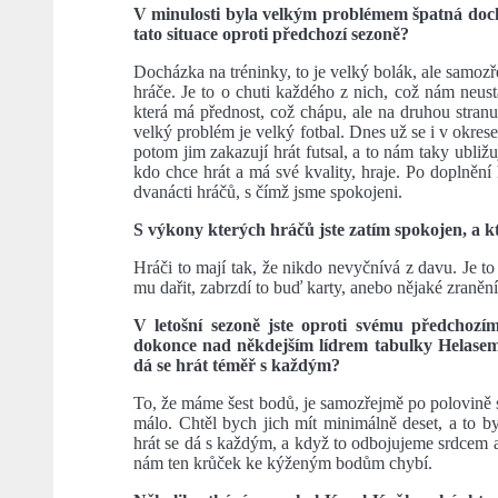
V minulosti byla velkým problémem špatná doch
tato situace oproti předchozí sezoně?
Docházka na tréninky, to je velký bolák, ale samozř
hráče. Je to o chuti každého z nich, což nám neustá
která má přednost, což chápu, ale na druhou stranu
velký problém je velký fotbal. Dnes už se i v okres
potom jim zakazují hrát futsal, a to nám taky ubližu
kdo chce hrát a má své kvality, hraje. Po doplnění
dvanácti hráčů, s čímž jsme spokojeni.
S výkony kterých hráčů jste zatím spokojen, a k
Hráči to mají tak, že nikdo nevyčnívá z davu. Je t
mu dařit, zabrzdí to buď karty, anebo nějaké zraněn
V letošní sezoně jste oproti svému předchozím
dokonce nad někdejším lídrem tabulky Helasem 
dá se hrát téměř s každým?
To, že máme šest bodů, je samozřejmě po polovině s
málo. Chtěl bych jich mít minimálně deset, a to by
hrát se dá s každým, a když to odbojujeme srdcem a 
nám ten krůček ke kýženým bodům chybí.