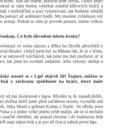
 týmu. Sílu ale máme, porazili jsme Helas, i když přijel
pokud se nám budou vyhýbat zranění klíčových hráčů a
kutují s rozhodčími a jsou vykartovaní, tak budeme silnější
řeba patnáct až sedmnáct bodů. My musíme zvládnout své
 o sestup. Pokud se nám je povede porazit, máme velkou
 Soukup. Co bylo důvodem tohoto kroku?
e svérázný ve svém názoru a těžko ho člověk přesvědčí o
al dlouho, i když jsem byl za Milana rád, že je v týmu,
e se názorově rozcházeli, tak jsme mu dali možnost, ať si
i, tak jsme ho uvolnili zadarmo. Jeho výkony sleduji a
oňské sezoně se v Lípě objevil Jiří Štajner, můžou se
v boji o záchranu spolehnete na hráče, které máte
terý už má zkušenosti s ligou. Myslím si, že zapadl dobře.
o dvěma hráči jsme před začátkem sezony vyztužili náš
ík, Jirka Musil a gólman Kalina z Teplic. Ve středu jsem
aha a o jedno velké jméno ještě usiluji, ale to si nechám
ám značně obměnil, ale pokud chceme i do budoucna hrát
ří mají zájem hrát a je pro ně čest si zahrát první ligu.