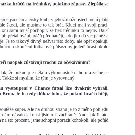
ázka hráčů na tréninky, potažmo zápasy. Zlepšila se
ejmě jsme amatérský klub, v jehož možnostech není platit
le škodí, ale musíme to tak brát. Kluci mají svoji práci,
 oni sami musí pochopit, že bez tréninku to nejde. Další
e při přetahování hráčů předhánějí, kdo jim dá víc peněz a
je. Je to takový divný nešvar této doby, ale opět opakuji,
 hráčů a skončení fotbalové půlsezony je teď účast okolo
teří naopak zůstávají trochu za očekáváním?
o tak, že pokud jde někdo výkonnostně nahoru a začne se
í. Takže si myslím, že tým je vyrovnaný.
u vystoupení v Chance futsal lize dvakrát vyhráli,
Brno. Je to tedy důkaz toho, že pokud hráči chtějí,
outěže super. Ale na druhou stranu je to z mého pohledu
 nám dávalo jakousi jistotu k záchraně. Ano, jak říkáte,
na sto procent, jsme schopni porazit kohokoli, ale pořád