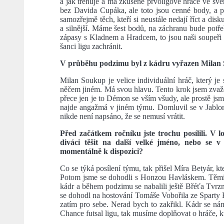
a jak trénuje a má zkušené prvoligové hráče ve svém
bez Davida Cupáka, ale toto jsou cenné body, a 
samozřejmě těch, kteří si neustále nedají říct a dis
a silnější. Máme šest bodů, na záchranu bude pot
zápasy s Kladnem a Hradcem, to jsou naši soupeři
šanci ligu zachránit.
V průběhu podzimu byl z kádru vyřazen Milan
Milan Soukup je velice individuální hráč, který j
něčem jiném. Má svou hlavu. Tento krok jsem zvažov
přece jen je to Démon se vším všudy, ale prostě jsm
najde angažmá v jiném týmu. Domluvil se v Jablonc
nikde není napsáno, že se nemusí vrátit.
Před začátkem ročníku jste trochu posílili. V l
diváci těšit na další velké jméno, nebo se 
momentálně k dispozici?
Co se týká posílení týmu, tak přišel Míra Betyár, k
Potom jsme se dohodli s Honzou Havláskem. Těmit
kádr a během podzimu se nabalili ještě Břéťa Tvrzn
se dohodl na hostování Tomáše Vobořila ze Sparty Pr
zatím pro sebe. Nerad bych to zakřikl. Kádr se n
Chance futsal ligu, tak musíme doplňovat o hráče, kte