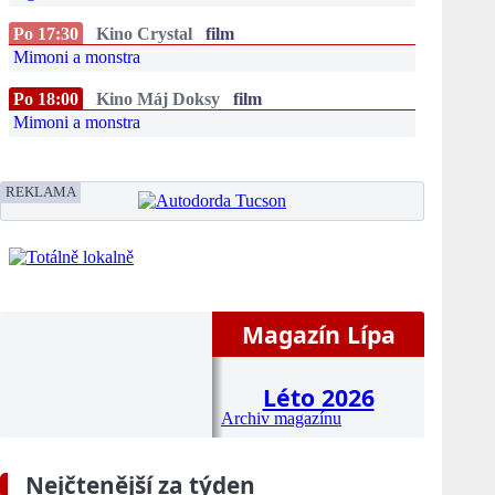
Po 17:30
Kino Crystal
film
Mimoni a monstra
Po 18:00
Kino Máj Doksy
film
Mimoni a monstra
REKLAMA
Magazín Lípa
Léto 2026
Archiv magazínu
Nejčtenější za týden