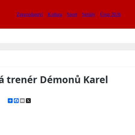
Zpravodajství
Kultura
Sport
Seriály
Únor 2026
ká trenér Démonů Karel
Share
Facebook
Email
X