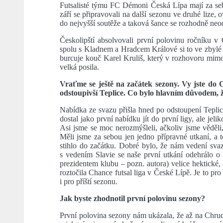
Futsalisté týmu FC Démoni Česká Lípa mají za se
září se připravovali na další sezonu ve druhé lize,
do nejvyšší soutěže a taková šance se rozhodně neo
Českolipští absolvovali první polovinu ročníku v C
spolu s Kladnem a Hradcem Králové si to ve zbylé 
burcuje kouč Karel Kruliš, který v rozhovoru mimo
velká posila.
Vraťme se ještě na začátek sezony. Vy jste do C
odstoupivší Teplice. Co bylo hlavním důvodem, že
Nabídka ze svazu přišla hned po odstoupení Teplic,
dostal jako první nabídku jít do první ligy, ale jeli
Asi jsme se moc nerozmýšleli, ačkoliv jsme věděli
Měli jsme za sebou jen jedno přípravné utkaní, a t
stihlo do začátku. Dobré bylo, že nám vedení sv
s vedením Slavie se naše první utkání odehrálo o 
prezidentem klubu – pozn. autora) velice hektické,
roztočila Chance futsal liga v České Lípě. Je to pr
i pro příští sezonu.
Jak byste zhodnotil první polovinu sezony?
První polovina sezony nám ukázala, že až na Chrud