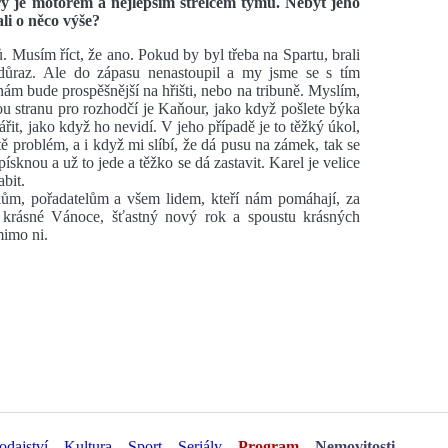
ý je motorem a nejlepším střelcem týmu. Nebýt jeho
li o něco výše?
Musím říct, že ano. Pokud by byl třeba na Spartu, brali
důraz. Ale do zápasu nenastoupil a my jsme se s tím
nám bude prospěšnější na hřišti, nebo na tribuně. Myslím,
hou stranu pro rozhodčí je Kaňour, jako když pošlete býka
ářit, jako když ho nevidí. V jeho případě je to těžký úkol,
tě problém, a i když mi slíbí, že dá pusu na zámek, tak se
sknou a už to jede a těžko se dá zastavit. Karel je velice
bit.
m, pořadatelům a všem lidem, kteří nám pomáhají, za
 krásné Vánoce, šťastný nový rok a spoustu krásných
 mimo ni.
odajství
Kultura
Sport
Seriály
Program
Nemovitosti