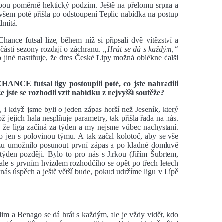
bou poměrně hektický podzim. Ještě na přelomu srpna a
 ovšem poté přišla po odstoupení Teplic nabídka na postup
dmítá.
hance futsal lize, během níž si připsali dvě vítězství a
části sezony rozdají o záchranu.
„Hrát se dá s každým,“
 jiné nastiňuje, že dres České Lípy možná oblékne další
HANCE futsal ligy postoupili poté, co jste nahradili
 jste se rozhodli vzít nabídku z nejvyšší soutěže?
 i když jsme byli o jeden zápas horší než Jeseník, který
kož jejich hala nesplňuje parametry, tak přišla řada na nás.
, že liga začíná za týden a my nejsme vůbec nachystaní.
o jen s polovinou týmu. A tak začal kolotoč, aby se vše
azu umožnilo posunout první zápas a po kladné domluvě
týden později. Bylo to pro nás s Jirkou (Jiřím Šubrtem,
 ale s prvním hvizdem rozhodčího se opět po třech letech
o nás úspěch a ještě větší bude, pokud udržíme ligu v Lípě
im a Benago se dá hrát s každým, ale je vždy vidět, kdo