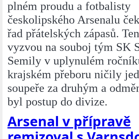
plném proudu a fotbalisty
českolipského Arsenalu ček
řad přátelských zápasů. Ten
vyzvou na souboj tým SK S
Semily v uplynulém ročník
krajském přeboru ničily je
soupeře za druhým a odměn
byl postup do divize.
Arsenal v přípravě
remizoval s Varnsd