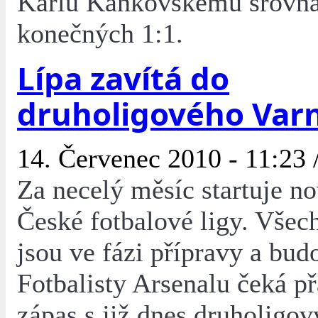
Karlu Kaňkovskému srovna
konečných 1:1.
Lípa zavítá do
druholigového Var
14. Červenec 2010 - 11:23 
Za necelý měsíc startuje n
České fotbalové ligy. Vše
jsou ve fázi přípravy a bud
Fotbalisty Arsenalu čeká př
zápas s již dnes druholigo