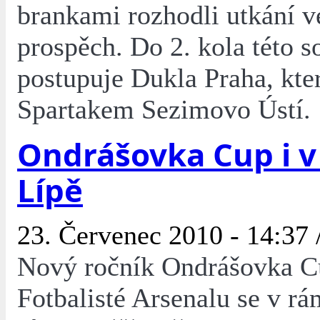
brankami rozhodli utkání v
prospěch. Do 2. kola této s
postupuje Dukla Praha, kter
Spartakem Sezimovo Ústí.
Ondrášovka Cup i v
Lípě
23. Červenec 2010 - 14:37 
Nový ročník Ondrášovka Cu
Fotbalisté Arsenalu se v rá