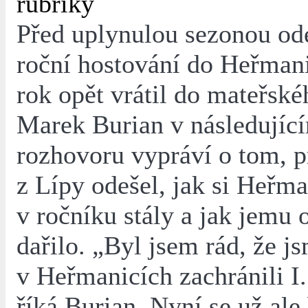
rubriky
Před uplynulou sezonou od
roční hostování do Heřmani
rok opět vrátil do mateřsk
Marek Burian v následujíc
rozhovoru vypráví o tom, 
z Lípy odešel, jak si Heřm
v ročníku stály a jak jemu 
dařilo. „Byl jsem rád, že j
v Heřmanicích zachránili I.
říká Burian. Nyní se už ale