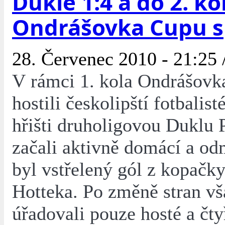
Dukle 1:4 a do 2. ko
Ondrášovka Cupu s
28. Červenec 2010 - 21:25 
V rámci 1. kola Ondrášov
hostili českolipští fotbalis
hřišti druholigovou Duklu 
začali aktivně domácí a o
byl vstřelený gól z kopačk
Hotteka. Po změně stran vš
úřadovali pouze hosté a čt