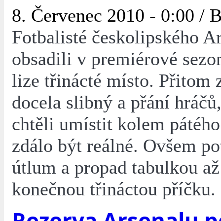
8. Červenec 2010 - 0:00 /
B
Fotbalisté českolipského A
obsadili v premiérové sezon
lize třinácté místo. Přitom
docela slibný a přání hráčů,
chtěli umístit kolem pátého
zdálo být reálné. Ovšem po
útlum a propad tabulkou až
konečnou třináctou příčku.
Rezerva Arsenalu p