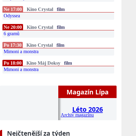
Ne 17:00
Kino Crystal
film
Odyssea
Ne 20:00
Kino Crystal
film
6 gramů
Po 17:30
Kino Crystal
film
Mimoni a monstra
Po 18:00
Kino Máj Doksy
film
Mimoni a monstra
Magazín Lípa
Léto 2026
Archiv magazínu
Nejčtenější za týden