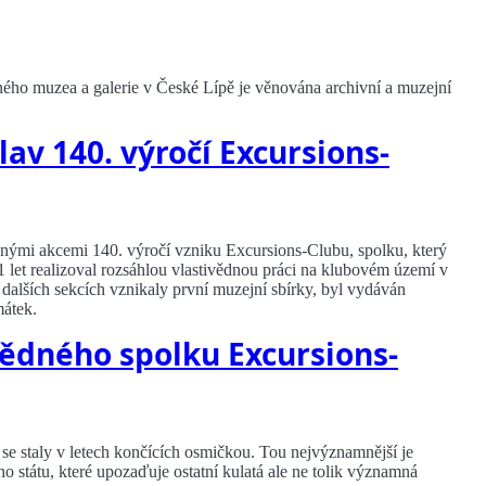
ného muzea a galerie v České Lípě je věnována archivní a muzejní
lav 140. výročí Excursions-
znými akcemi 140. výročí vzniku Excursions-Clubu, spolku, který
 let realizoval rozsáhlou vlastivědnou práci na klubovém území v
 dalších sekcích vznikaly první muzejní sbírky, byl vydáván
mátek.
vědného spolku Excursions-
 se staly v letech končících osmičkou. Tou nejvýznamnější je
o státu, které upozaďuje ostatní kulatá ale ne tolik významná