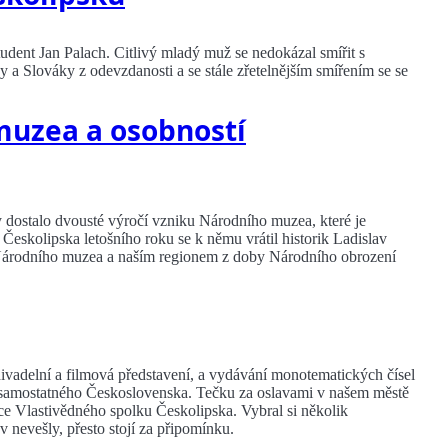
tudent Jan Palach. Citlivý mladý muž se nedokázal smířit s
a Slováky z odevzdanosti a se stále zřetelnějším smířením se se
muzea a osobností
y dostalo dvousté výročí vzniku Národního muzea, které je
skolipska letošního roku se k němu vrátil historik Ladislav
ií Národního muzea a naším regionem z doby Národního obrození
 divadelní a filmová představení, a vydávání monotematických čísel
u samostatného Československa. Tečku za oslavami v našem městě
ášce Vlastivědného spolku Českolipska. Vybral si několik
v nevešly, přesto stojí za připomínku.