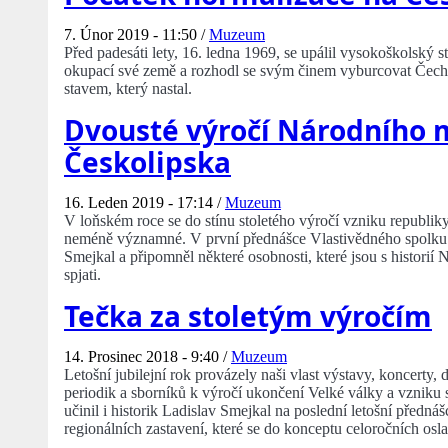
7. Únor 2019 - 11:50 /
Muzeum
Před padesáti lety, 16. ledna 1969, se upálil vysokoškolský s
okupací své země a rozhodl se svým činem vyburcovat Čechy 
stavem, který nastal.
Dvousté výročí Národního 
Českolipska
16. Leden 2019 - 17:14 /
Muzeum
V loňském roce se do stínu stoletého výročí vzniku republik
neméně významné. V první přednášce Vlastivědného spolku Če
Smejkal a připomněl některé osobnosti, které jsou s histor
spjati.
Tečka za stoletým výročím
14. Prosinec 2018 - 9:40 /
Muzeum
Letošní jubilejní rok provázely naši vlast výstavy, koncerty,
periodik a sborníků k výročí ukončení Velké války a vznik
učinil i historik Ladislav Smejkal na poslední letošní předn
regionálních zastavení, které se do konceptu celoročních osla