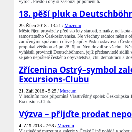
výročí. Přesto i ony si zaslouží připomenutí.
18. pěší pluk a Deutschbö
29. Říjen 2018 - 13:21 /
Muzeum
Měsíc říjen provázely před sto lety starosti, zmatky, nejistot
samostatného Československa. Ne všechny radnice měst a obcí
zaručenými zprávami i dříve (např. v Písku oslavovali Českos
propukal většinou až po 28. říjnu. Neradovali se všichni. Ně
vyhlásili provincii Deutschböhmen, jejíž představitelé sídlil
se jako nepřátelé českého obyvatelstva, ctili demokracii a do
Zřícenina Ostrý–symbol za
Excursions-Clubu
21. Září 2018 - 5:25 /
Muzeum
V letošním roce připomíná Vlastivědný spolek Českolipska 
Excursions-Club.
Výzva – přijďte prodat nep
4. Září 2018 - 7:58 /
Muzeum
Vlastivědné muzeum a galerie v České Lípě pořádá v sobotu 6