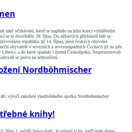
hmen
a ale také očekávání, které se naplnilo na jeho konci vyhlášením
 se to dozvěděly 28. října. Do některých přicházeli lidé se
lovenskou republiku již 14. října), jásot českých obyvatel
mečtí obyvatelé v severních a severozápadních Čechách již na jaře
i v Liberci, a do které spadalo i území Českolipska. Neprezentovali
žadovali se práva na sebeurčení.
ložení Nordböhmischer
140. výročí založení vlastivědného spolku Nordböhmischer
otřebné knihy!
. října 3. ročník burzy knih. Je určená Vám, kteří máte doma