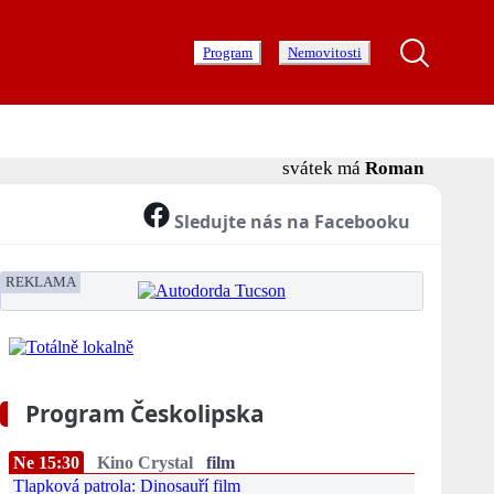
Program
Nemovitosti
svátek má
Roman
Sledujte nás na Facebooku
REKLAMA
Program Českolipska
Ne 15:30
Kino Crystal
film
Tlapková patrola: Dinosauří film