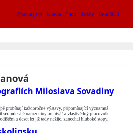
Zpravodajství
Kultura
Sport
Seriály
Únor 2026
manová
grafiích Miloslava Sovadiny
ípě probíhají každoročně výstavy, připomínající významná
vil sedmdesáté narozeniny archivář a vlastivědný pracovník
dištěm a deset let již tady nežije, zanechal hluboké stopy.
skolipsku