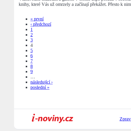
knihy, které Vás už omrzely a začínají překážet. Přesto k ni
« první
‹ předchozí
1
2
3
4
5
6
7
8
9
…
následující ›
poslední »
Zprav