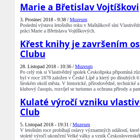
Marie a Břetislav Vojtíškovi
3. Prosinec 2018 - 9:38 /
Muzeum
Poslední výstava letošního roku v Maštálkově síni Vlastivěd
práci Marie a Břetislava Vojtíškových.
Křest knihy je završením os
Clubu
28. Listopad 2018 - 10:36 /
Muzeum
Po celý rok si Vlastivědný spolek Českolipska připomíná rů
byl v roce 1878 založen v České Lípě a který po dlouhých 61
širokém okolí města. V historické, přírodovědné, technické a
klubový časopis, rozvíjel se turismus a ochrana přírody a pa
Kulaté výročí vzniku vlasti
Club
5. Listopad 2018 - 19:31 /
Muzeum
V letošním roce probíhají oslavy významných událostí, které
stoleté výročí ukončení Velké války a vznik Československéh