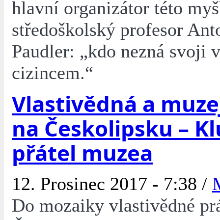
hlavní organizátor této my
středoškolský profesor An
Paudler: „kdo nezná svoji vl
cizincem.“
Vlastivědná a muze
na Českolipsku – K
přátel muzea
12. Prosinec 2017 - 7:38 /
Do mozaiky vlastivědné pr