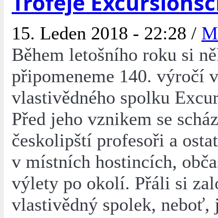
Trofeje Excursions
15. Leden 2018 - 22:28 /
M
Během letošního roku si ně
připomeneme 140. výročí 
vlastivědného spolku Excur
Před jeho vznikem se scház
českolipští profesoři a osta
v místních hostincích, obča
výlety po okolí. Přáli si zal
vlastivědný spolek, neboť, 