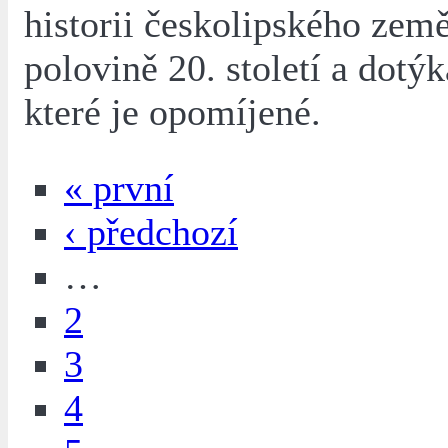
historii českolipského země
polovině 20. století a dotýk
které je opomíjené.
« první
‹ předchozí
…
2
3
4