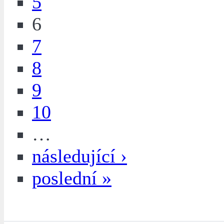
5
6
7
8
9
10
…
následující ›
poslední »