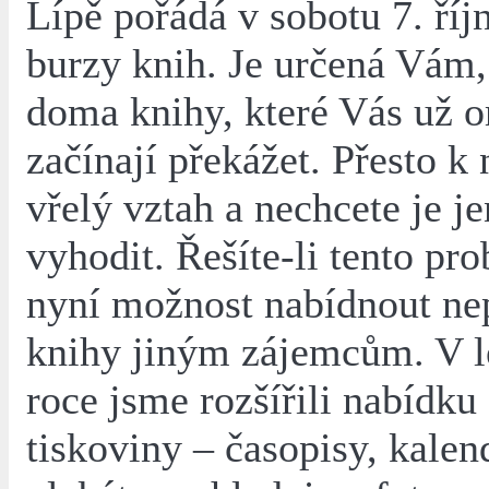
Lípě pořádá v sobotu 7. říj
burzy knih. Je určená Vám,
doma knihy, které Vás už o
začínají překážet. Přesto k
vřelý vztah a nechcete je j
vyhodit. Řešíte-li tento pr
nyní možnost nabídnout ne
knihy jiným zájemcům. V 
roce jsme rozšířili nabídku 
tiskoviny – časopisy, kalen