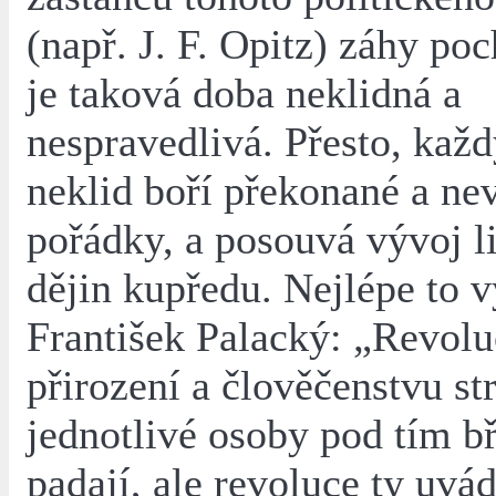
(např. J. F. Opitz) záhy poc
je taková doba neklidná a
nespravedlivá. Přesto, kaž
neklid boří překonané a ne
pořádky, a posouvá vývoj l
dějin kupředu. Nejlépe to v
František Palacký: „Revolu
přirození a člověčenstvu st
jednotlivé osoby pod tím 
padají, ale revoluce ty uvá