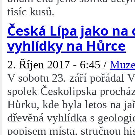
tisíc kusů.
Česká Lípa jako na 
vyhlídky na Hůrce
2. Říjen 2017 - 6:45 /
Muz
V sobotu 23. září pořádal 
spolek Českolipska prochá
Hůrku, kde byla letos na ja
dřevěná vyhlídka s geolog
popisem místa, stručnou his