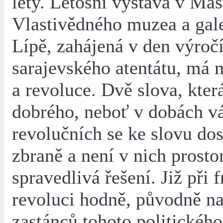
lety. Letošní výstava v Maš
Vlastivědného muzea a gal
Lípě, zahájená v den výroč
sarajevského atentátu, má 
a revoluce. Dvě slova, kter
dobrého, neboť v dobách v
revolučních se ke slovu dos
zbraně a není v nich prosto
spravedlivá řešení. Již při 
revoluci hodně, původně n
zastánců tohoto politickéh