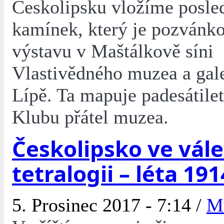
Českolipsku vložíme posle
kamínek, který je pozvánk
výstavu v Maštálkově síni
Vlastivědného muzea a gal
Lípě. Ta mapuje padesátilet
Klubu přátel muzea.
Českolipsko ve vál
tetralogii – léta 19
5. Prosinec 2017 - 7:14 /
M