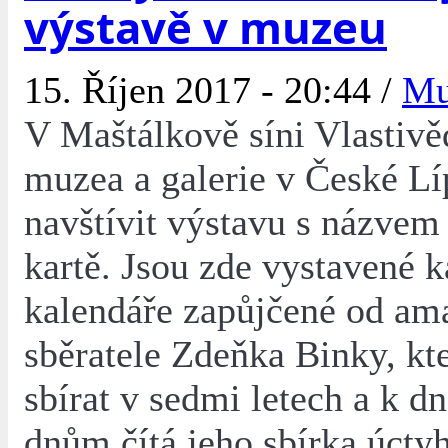
výstavě v muzeu
15. Říjen 2017 - 20:44 /
Mu
V Maštálkově síni Vlastiv
muzea a galerie v České L
navštívit výstavu s názvem
kartě. Jsou zde vystavené k
kalendáře zapůjčené od am
sběratele Zdeňka Binky, kte
sbírat v sedmi letech a k d
dnům čítá jeho sbírka úct