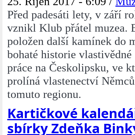
25. Říjen 2017 - 6:09 /
Mu
Před padesáti lety, v září r
vznikl Klub přátel muzea. 
položen další kamínek do 
bohaté historie vlastivědné
práce na Českolipsku, ve kt
prolíná vlastenectví Němců
tomuto regionu.
Kartičkové kalendá
sbírky Zdeňka Bink