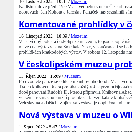
30. Listopad 2022 - 10:31 /
Muzeum
Na listopadové přednášce Vlastivědného spolku Českolipska js
popravách. Jan Kohout a Jaroslav Panáček nás seznámili s 
Komentované prohlídky v 
16. Listopad 2022 - 18:39 /
Muzeum
Vlastivědný polek a českolipské muzeum, to jsou spojité nád
muzea na výstavy pana Smejkala časté, v současnosti se ho 
prohlídkách krátkodobých výstav. V sobotu 12. listopadu nás j
V českolipském muzeu prob
11. Říjen 2022 - 15:09 /
Muzeum
Po dvouleté pauze se oddělení knihovního fondu Vlastivědné
Týden knihoven, která probíhá každý rok v prvním říjnovém
době panování Rudolfa II., kterou připravila Knihovna Akad
velkému rozmachu knižní produkce. Ta vznikala v knihařský
Veleslavína a dalších. Zajímavá výstava je doplněna knihami
Nová výstava v muzeu o Wi
1. Srpen 2022 - 8:47 /
Muzeum