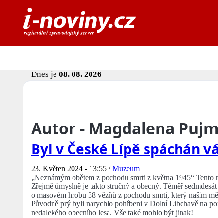
Dnes je
08. 08. 2026
Autor - Magdalena Puj
Byl v České Lípě spáchán vá
23. Květen 2024 - 13:55 /
Muzeum
„Neznámým obětem z pochodu smrti z května 1945“ Tento n
Zřejmě úmyslně je takto stručný a obecný. Téměř sedmdesát le
o masovém hrobu 38 vězňů z pochodu smrti, který naším měst
Původně prý byli narychlo pohřbeni v Dolní Libchavě na po
nedalekého obecního lesa. Vše také mohlo být jinak!