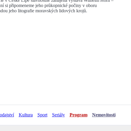
rie v České Lípě slavnostně zahájena výstava Wilhelm Horn –
 ní si připomeneme jeho průkopnické počiny v oboru
udou jeho litografie moravských lidových krojů.
odajství
Kultura
Sport
Seriály
Program
Nemovitosti