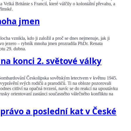
a Velká Británie s Francií, které válčily o koloniální převahu, a
římské.
noha jmen
ha vznikla, kdo ji založil a proč se dnes nejmenuje, jak ji
vo jezero – rybník mnoha jmen prozradila PhDr. Renata
otu 29. dubna.
a konci 2. světové války
Bombardování Českolipska sovětským letectvem v květnu 1945.
 vyprávění svých rodičů a prarodičů. Ti na obloze pozorovali
odnes citliví na opačná tvrzení, navíc se do reakcí na upoutávku
rorusky orientovaní zastánci současného válečného konfliktu na
 právo a poslední kat v České