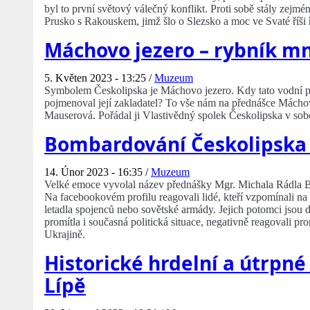
byl to první světový válečný konflikt. Proti sobě stály zejmén
Prusko s Rakouskem, jimž šlo o Slezsko a moc ve Svaté říši 
Máchovo jezero – rybník m
5. Květen 2023 - 13:25 /
Muzeum
Symbolem Českolipska je Máchovo jezero. Kdy tato vodní ploc
pojmenoval její zakladatel? To vše nám na přednášce Mácho
Mauserová. Pořádal ji Vlastivědný spolek Českolipska v sob
Bombardování Českolipska n
14. Únor 2023 - 16:35 /
Muzeum
Velké emoce vyvolal název přednášky Mgr. Michala Rádla 
Na facebookovém profilu reagovali lidé, kteří vzpomínali na
letadla spojenců nebo sovětské armády. Jejich potomci jsou d
promítla i současná politická situace, negativně reagovali p
Ukrajině.
Historické hrdelní a útrpné
Lípě