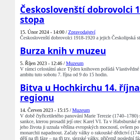
Českoslovenští dobrovolci 1
stopa
15. Únor 2024 - 14:00 /
Zpravodajství
Českoslovenští dobrovolci 1918-1920 a jejich Českolipská s
Burza knih v muzeu
5. Říjen 2023 - 12:46 /
Muzeum
V rámci celostátní akce Týden knihoven pořádá Vlastivědné 
ambitu tuto sobotu 7. října od 9 do 15 hodin.
Bitva u Hochkirchu 14. říjn
regionu
14. Červen 2023 - 15:15 /
Muzeum
V době čtyřicetiletého panování Marie Terezie (1740–1780)
sankce, kterou prosadil její otec Karel VI. Ta v Habsburské
jeho života ji uznala většina evropských mocností, ovšem po
monarchii napadnout. Začaly války o rakouské dědictví (1740
dělí na tři fáze – na tři tzv. slezské války, přičemž posledn