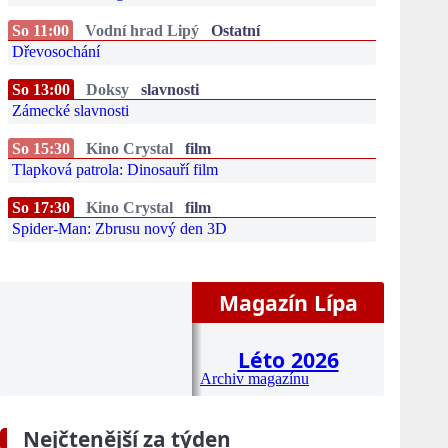
So 11:00
Vodní hrad Lipý
Ostatní
Dřevosochání
So 13:00
Doksy
slavnosti
Zámecké slavnosti
So 15:30
Kino Crystal
film
Tlapková patrola: Dinosauří film
So 17:30
Kino Crystal
film
Spider-Man: Zbrusu nový den 3D
Magazín Lípa
Léto 2026
Archiv magazínu
Nejčtenější za týden