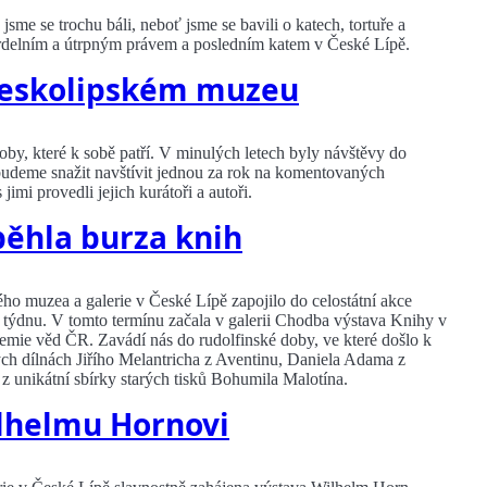
me se trochu báli, neboť jsme se bavili o katech, tortuře a
hrdelním a útrpným právem a posledním katem v České Lípě.
českolipském muzeu
oby, které k sobě patří. V minulých letech byly návštěvy do
budeme snažit navštívit jednou za rok na komentovaných
imi provedli jejich kurátoři a autoři.
ěhla burza knih
ho muzea a galerie v České Lípě zapojilo do celostátní akce
 týdnu. V tomto termínu začala v galerii Chodba výstava Knihy v
emie věd ČR. Zavádí nás do rudolfinské doby, ve které došlo k
ch dílnách Jiřího Melantricha z Aventinu, Daniela Adama z
 z unikátní sbírky starých tisků Bohumila Malotína.
lhelmu Hornovi