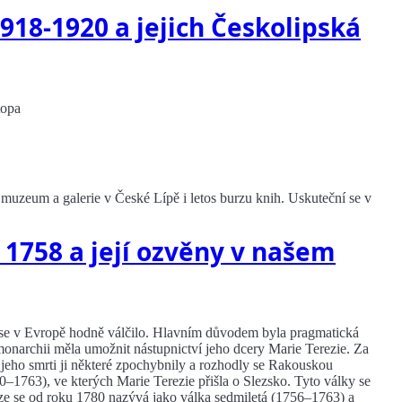
918-1920 a jejich Českolipská
topa
muzeum a galerie v České Lípě i letos burzu knih. Uskuteční se v
a 1758 a její ozvěny v našem
 se v Evropě hodně válčilo. Hlavním důvodem byla pragmatická
 monarchii měla umožnit nástupnictví jeho dcery Marie Terezie. Za
 jeho smrti ji některé zpochybnily a rozhodly se Rakouskou
–1763), ve kterých Marie Terezie přišla o Slezsko. Tyto války se
í fáze se od roku 1780 nazývá jako válka sedmiletá (1756–1763) a