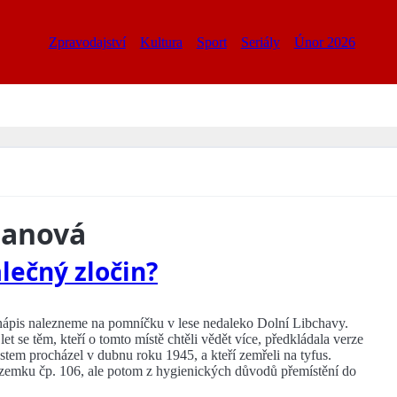
Zpravodajství
Kultura
Sport
Seriály
Únor 2026
manová
lečný zločin?
ápis nalezneme na pomníčku v lese nedaleko Dolní Libchavy.
t se těm, kteří o tomto místě chtěli vědět více, předkládala verze
em procházel v dubnu roku 1945, a kteří zemřeli na tyfus.
zemku čp. 106, ale potom z hygienických důvodů přemístění do