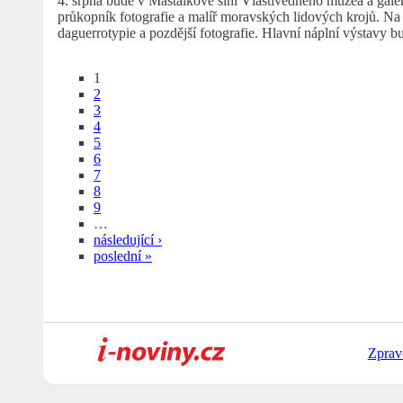
4. srpna bude v Maštálkově síni Vlastivědného muzea a gale
průkopník fotografie a malíř moravských lidových krojů. Na
daguerrotypie a pozdější fotografie. Hlavní náplní výstavy b
1
2
3
4
5
6
7
8
9
…
následující ›
poslední »
Zprav