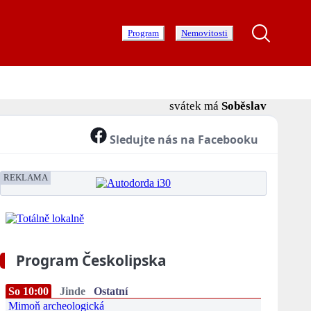
Program
Nemovitosti
svátek má
Soběslav
Sledujte nás na Facebooku
REKLAMA
Program Českolipska
So 10:00
Jinde
Ostatní
Mimoň archeologická