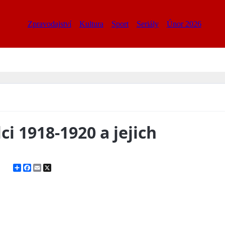
Zpravodajství
Kultura
Sport
Seriály
Únor 2026
i 1918-1920 a jejich
Share
Facebook
Email
X