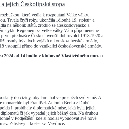
a jejich Českolipská stopa
 rozbuškou, která vedla k rozpoutání Velké války.
u. Trvala čtyři roky, ukončila „dlouhé 19. století“ a
la na několik států, zrodilo se Československo a
etém cyklu Regionem za velké války Vám připomeneme
 V první přednášce Českoslovenští dobrovolci 1918-1920 a
blíží osudy bývalých vojáků rakousko-uherské armády,
 1918 vstoupili přímo do vznikající československé armády.
a 2024 od 14 hodin v klubovně Vlastivědného muzea
poslaný do ciziny, aby tam lhal ve prospěch své země. A
é monarchie byl František Antonín Berka z Dubé.
polda I. probíhaly diplomatické mise, jaká byla jejich
 diplomatů či jak vypadal jejich běžný den. Na druhou
lonné v Podještědí, kde si hodlal vybudovat své nové
 sv. Zdislavy – kostel sv. Vavřince.