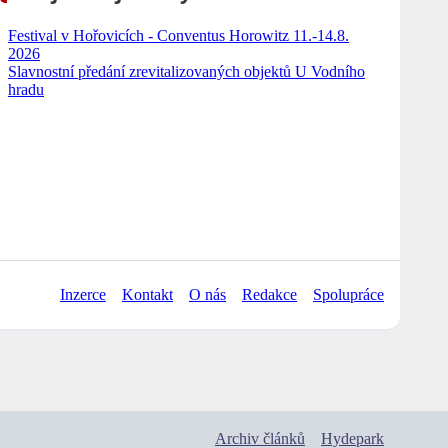
Festival v Hořovicích - Conventus Horowitz 11.-14.8.
2026
Slavnostní předání zrevitalizovaných objektů U Vodního
hradu
Inzerce
Kontakt
O nás
Redakce
Spolupráce
Archiv článků
Hydepark