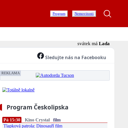
Program
Nemovitosti
svátek má
Lada
Sledujte nás na Facebooku
REKLAMA
Program Českolipska
Pá 15:30
Kino Crystal
film
Tlapková patrola: Dinosauří film