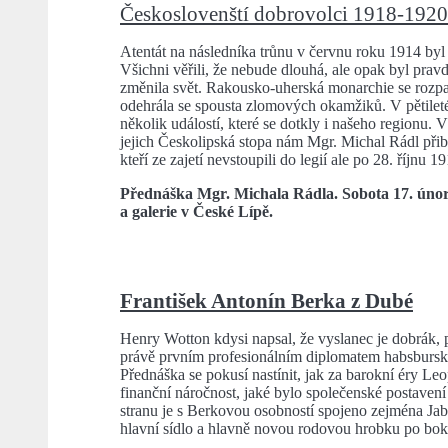
Českoslovenští dobrovolci 1918-1920 
Atentát na následníka trůnu v červnu roku 1914 byl
Všichni věřili, že nebude dlouhá, ale opak byl pravdo
změnila svět. Rakousko-uherská monarchie se rozpad
odehrála se spousta zlomových okamžiků. V pětil
několik událostí, které se dotkly i našeho regionu.
jejich Českolipská stopa nám Mgr. Michal Rádl při
kteří ze zajetí nevstoupili do legií ale po 28. říjnu
Přednáška Mgr. Michala Rádla. Sobota 17. únor
a galerie v České Lípě.
František Antonín Berka z Dubé
Henry Wotton kdysi napsal, že vyslanec je dobrák, 
právě prvním profesionálním diplomatem habsbursk
Přednáška se pokusí nastínit, jak za barokní éry Leo
finanční náročnost, jaké bylo společenské postavení
stranu je s Berkovou osobností spojeno zejména Jab
hlavní sídlo a hlavně novou rodovou hrobku po boku