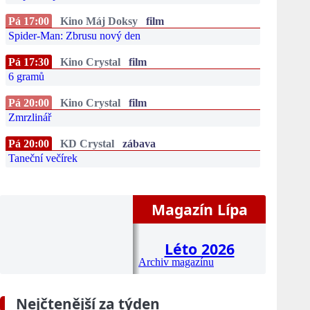
Pá 17:00
Kino Máj Doksy
film
Spider-Man: Zbrusu nový den
Pá 17:30
Kino Crystal
film
6 gramů
Pá 20:00
Kino Crystal
film
Zmrzlinář
Pá 20:00
KD Crystal
zábava
Taneční večírek
Magazín Lípa
Léto 2026
Archiv magazínu
Nejčtenější za týden